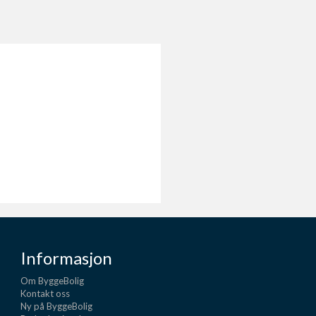
Informasjon
Om ByggeBolig
Kontakt oss
Ny på ByggeBolig