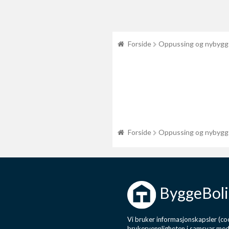
Forside
Oppussing og nybygg
Forside
Oppussing og nybygg
ByggeBoli
Vi bruker informasjonskapsler (coo
brukervennligheten i samsvar me