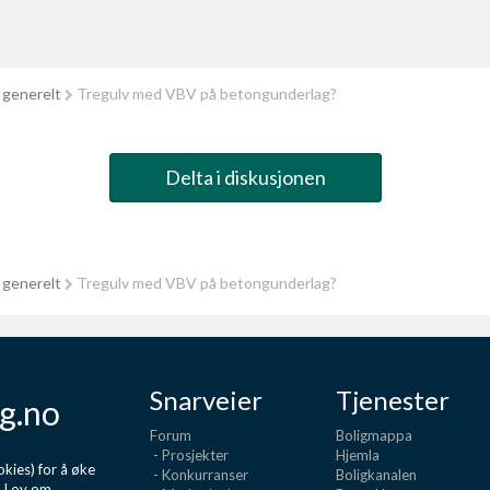
 generelt
Tregulv med VBV på betongunderlag?
Delta i diskusjonen
 generelt
Tregulv med VBV på betongunderlag?
Snarveier
Tjenester
g.no
Forum
Boligmappa
- Prosjekter
Hjemla
kies) for å øke
- Konkurranser
Boligkanalen
d Lov om