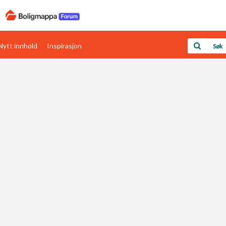
Nytt innhold
Inspirasjon
Boligens papirer
Den enkleste måten å få papirene i orden
rav
Verdi & økonomi
Din største investering
Papirer som mangler
Skaff dokumentasjon som mangler
Kom i gang med Boligmappa
Se din bolig? Klikk her