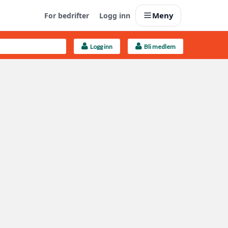
Meny
For bedrifter
Logg inn
Logg inn
Bli medlem
Last opp selv
Ta vare på fargekoder og kvitteringer
Finn håndverkere
Søk blant 9000 bedrifter
Kundeservice
Få svar på det du lurer på
Boligmappa+
Nytt
Få mer ut av Boligmappa