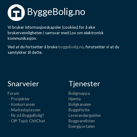
Boligmappa+
ByggeBolig.no
Nytt
Få mer ut av Boligmappa
Vi bruker informasjonskapsler (cookies) for å øke
brukervennligheten i samsvar med Lov om elektronisk
kommunikasjon.
Ved at du fortsetter å bruke
byggebolig.no
, forutsetter vi at du
samtykker til dette.
Snarveier
Tjenester
Forum
Boligmappa
- Prosjekter
Hjemla
- Konkurranser
Boligkanalen
- Markedsplassen
ByggeHytte
- Ny på ByggeBolig?
Leverandørguiden
- Off-Topic ChitChat
Byggvarelisten
Energiportalen