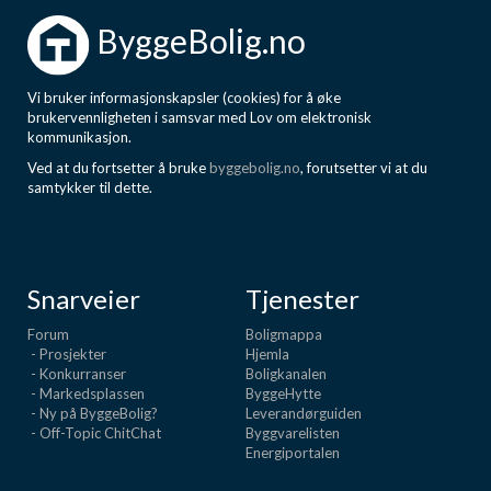
Boligmappa+
ByggeBolig.no
Nytt
Få mer ut av Boligmappa
Vi bruker informasjonskapsler (cookies) for å øke
brukervennligheten i samsvar med Lov om elektronisk
kommunikasjon.
Ved at du fortsetter å bruke
byggebolig.no
, forutsetter vi at du
samtykker til dette.
Snarveier
Tjenester
Forum
Boligmappa
- Prosjekter
Hjemla
- Konkurranser
Boligkanalen
- Markedsplassen
ByggeHytte
- Ny på ByggeBolig?
Leverandørguiden
- Off-Topic ChitChat
Byggvarelisten
Energiportalen