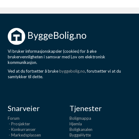
Boligmappa+
Nytt
Få mer ut av Boligmappa
ByggeBolig.no
Vi bruker informasjonskapsler (cookies) for å øke
brukervennligheten i samsvar med Lov om elektronisk
kommunikasjon.
Ved at du fortsetter å bruke
byggebolig.no
, forutsetter vi at du
samtykker til dette.
Snarveier
Tjenester
Forum
Boligmappa
- Prosjekter
Hjemla
- Konkurranser
Boligkanalen
- Markedsplassen
ByggeHytte