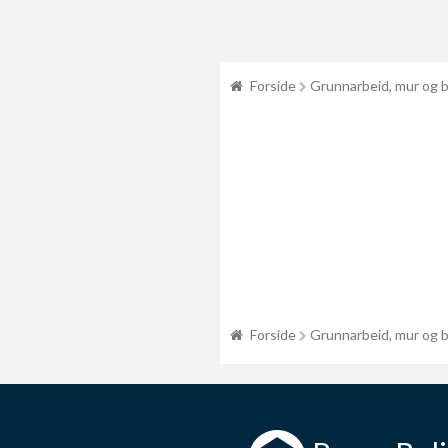
Forside
Grunnarbeid, mur og 
Forside
Grunnarbeid, mur og 