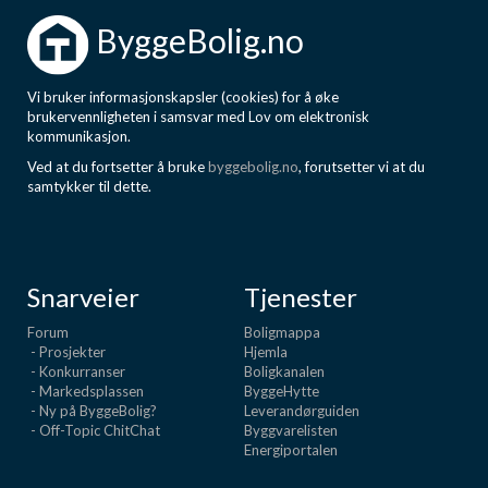
Boligmappa+
ByggeBolig.no
Nytt
Få mer ut av Boligmappa
Vi bruker informasjonskapsler (cookies) for å øke
brukervennligheten i samsvar med Lov om elektronisk
kommunikasjon.
Ved at du fortsetter å bruke
byggebolig.no
, forutsetter vi at du
samtykker til dette.
Snarveier
Tjenester
Forum
Boligmappa
- Prosjekter
Hjemla
- Konkurranser
Boligkanalen
- Markedsplassen
ByggeHytte
- Ny på ByggeBolig?
Leverandørguiden
- Off-Topic ChitChat
Byggvarelisten
Energiportalen