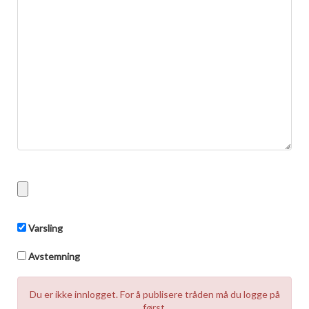
Boligmappa+
Nytt
Få mer ut av Boligmappa
Varsling
Avstemning
Du er ikke innlogget. For å publisere tråden må du logge på
først.