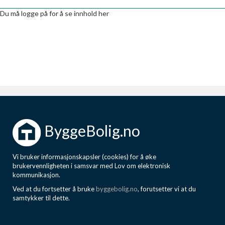
Boligmappa+
Du må logge på for å se innhold her
Nytt
Få mer ut av Boligmappa
ByggeBolig.no
Vi bruker informasjonskapsler (cookies) for å øke
brukervennligheten i samsvar med Lov om elektronisk
kommunikasjon.
Ved at du fortsetter å bruke
byggebolig.no
, forutsetter vi at du
samtykker til dette.