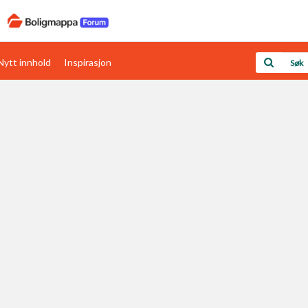
Nytt innhold
Inspirasjon
Boligens papirer
Den enkleste måten å få papirene i orden
rav
Verdi & økonomi
Din største investering
Papirer som mangler
Skaff dokumentasjon som mangler
Kom i gang med Boligmappa
Se din bolig? Klikk her