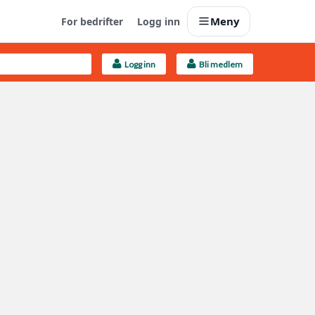
Meny
For bedrifter
Logg inn
Logg inn
Bli medlem
Last opp selv
Ta vare på fargekoder og kvitteringer
Finn håndverkere
Søk blant 9000 bedrifter
Kundeservice
Få svar på det du lurer på
Boligmappa+
Nytt
Få mer ut av Boligmappa