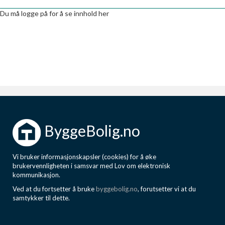
Boligmappa+
Du må logge på for å se innhold her
Nytt
Få mer ut av Boligmappa
ByggeBolig.no
Vi bruker informasjonskapsler (cookies) for å øke
brukervennligheten i samsvar med Lov om elektronisk
kommunikasjon.
Ved at du fortsetter å bruke
byggebolig.no
, forutsetter vi at du
samtykker til dette.