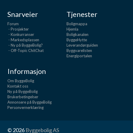
Snarveier
Tjenester
Forum
Boligmappa
- Prosjekter
Hjemla
- Konkurranser
Boligkanalen
- Markedsplassen
ByggeHytte
- Ny på ByggeBolig?
Leverandørguiden
- Off-Topic ChitChat
Byggvarelisten
Energiportalen
Informasjon
Om ByggeBolig
Kontakt oss
Ny på ByggeBolig
Brukerbetingelser
Annonsere på ByggeBolig
Personvernerklæring
© 2026
Byggebolig AS