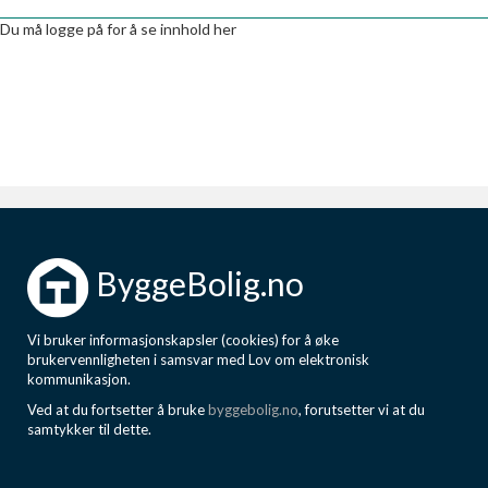
Boligmappa+
Du må logge på for å se innhold her
Nytt
Få mer ut av Boligmappa
ByggeBolig.no
Vi bruker informasjonskapsler (cookies) for å øke
brukervennligheten i samsvar med Lov om elektronisk
kommunikasjon.
Ved at du fortsetter å bruke
byggebolig.no
, forutsetter vi at du
samtykker til dette.