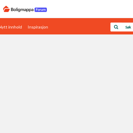
Nytt innhold
Inspirasjon
Boligens papirer
Den enkleste måten å få papirene i orden
rav
Verdi & økonomi
Din største investering
Papirer som mangler
Skaff dokumentasjon som mangler
Kom i gang med Boligmappa
Se din bolig? Klikk her