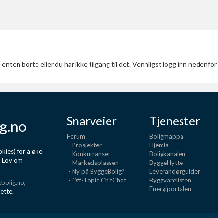
 enten borte eller du har ikke tilgang til det. Vennligst logg inn nedenf
Snarveier
Tjenester
g.no
Forum
Boligmappa
- Prosjekter
Hjemla
kies) for å øke
- Konkurranser
Boligkanalen
d Lov om
- Markedsplassen
ByggeHytte
- Ny på ByggeBolig?
Leverandørguiden
- Off-Topic ChitChat
Byggvarelisten
bolig.no
,
Energiportalen
dette.