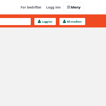
Meny
For bedrifter
Logg inn
Logg inn
Bli medlem
Last opp selv
Ta vare på fargekoder og kvitteringer
Finn håndverkere
Søk blant 9000 bedrifter
Kundeservice
Få svar på det du lurer på
Boligmappa+
Nytt
Få mer ut av Boligmappa