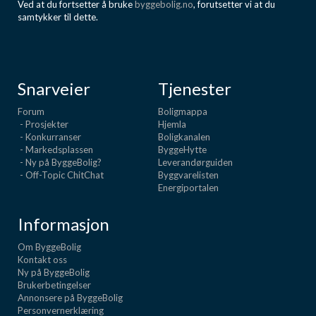
Ved at du fortsetter å bruke
byggebolig.no
, forutsetter vi at du
Boligmappa+
samtykker til dette.
Nytt
Få mer ut av Boligmappa
Snarveier
Tjenester
Forum
Boligmappa
- Prosjekter
Hjemla
- Konkurranser
Boligkanalen
- Markedsplassen
ByggeHytte
- Ny på ByggeBolig?
Leverandørguiden
- Off-Topic ChitChat
Byggvarelisten
Energiportalen
Informasjon
Om ByggeBolig
Kontakt oss
Ny på ByggeBolig
Brukerbetingelser
Annonsere på ByggeBolig
Personvernerklæring