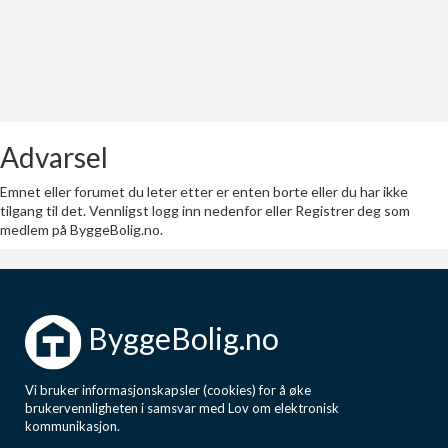
Last opp selv
Ta vare på fargekoder og kvitteringer
Verdi & økonomi
Din største investering
Advarsel
Finn håndverkere
Søk blant 9000 bedrifter
Emnet eller forumet du leter etter er enten borte eller du har ikke
tilgang til det. Vennligst logg inn nedenfor eller Registrer deg som
medlem på ByggeBolig.no.
Papirer som mangler
Skaff dokumentasjon som mangler
Kundeservice
ByggeBolig.no
Få svar på det du lurer på
Vi bruker informasjonskapsler (cookies) for å øke
Kom i gang med Boligmappa
brukervennligheten i samsvar med Lov om elektronisk
Se din bolig? Klikk her
kommunikasjon.