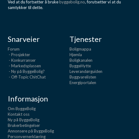
Ved at du fortsetter å bruke
byggebolig.no
, forutsetter vi at du
Boligmappa+
samtykker til dette.
Nytt
Få mer ut av Boligmappa
Snarveier
Tjenester
Forum
Boligmappa
- Prosjekter
Hjemla
- Konkurranser
Boligkanalen
- Markedsplassen
ByggeHytte
- Ny på ByggeBolig?
Leverandørguiden
- Off-Topic ChitChat
Byggvarelisten
Energiportalen
Informasjon
Om ByggeBolig
Kontakt oss
Ny på ByggeBolig
Brukerbetingelser
Annonsere på ByggeBolig
Personvernerklæring