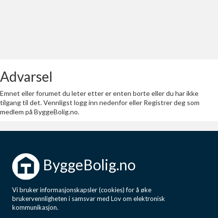
Last opp selv
Ta vare på fargekoder og kvitteringer
Verdi & økonomi
Din største investering
Advarsel
Finn håndverkere
Søk blant 9000 bedrifter
Emnet eller forumet du leter etter er enten borte eller du har ikke
tilgang til det. Vennligst logg inn nedenfor eller Registrer deg som
medlem på ByggeBolig.no.
Papirer som mangler
Skaff dokumentasjon som mangler
Kundeservice
ByggeBolig.no
Få svar på det du lurer på
Vi bruker informasjonskapsler (cookies) for å øke
Kom i gang med Boligmappa
brukervennligheten i samsvar med Lov om elektronisk
Se din bolig? Klikk her
kommunikasjon.