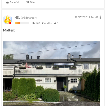
Anbefal
Siter
HEL
29.07.2020 17.46
#2
(trådstarter)
140
Vestby
0
Midten: