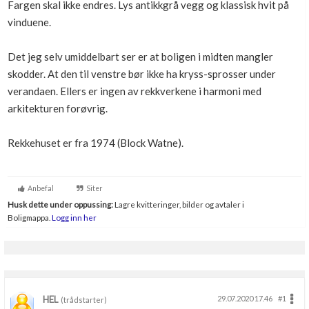
Fargen skal ikke endres. Lys antikkgrå vegg og klassisk hvit på
Boligmappa+
vinduene.
Nytt
Få mer ut av Boligmappa
Det jeg selv umiddelbart ser er at boligen i midten mangler
skodder. At den til venstre bør ikke ha kryss-sprosser under
verandaen. Ellers er ingen av rekkverkene i harmoni med
arkitekturen forøvrig.
Rekkehuset er fra 1974 (Block Watne).
Anbefal
Siter
Husk dette under oppussing:
Lagre kvitteringer, bilder og avtaler i
Boligmappa.
Logg inn her
HEL
29.07.2020 17.46
#1
(trådstarter)