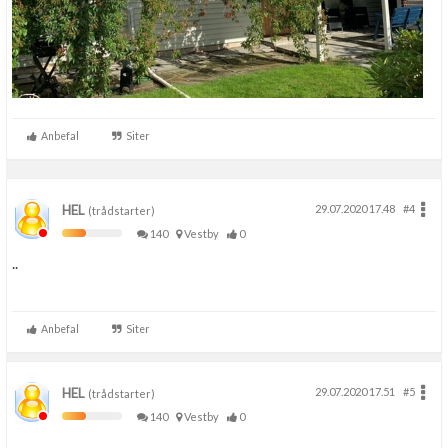
Anbefal
Siter
HEL
29.07.2020 17.48
#4
(trådstarter)
140
Vestby
0
..
Anbefal
Siter
HEL
29.07.2020 17.51
#5
(trådstarter)
140
Vestby
0
..