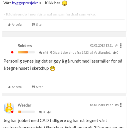
Vårt
byggeprosjekt
<-- Klikk her.
- Rådgivende ingeniør areal og samferdsel som yrke.
- Personlig opptatt av byggtekniske løsninger. Har også et lite
gravefirma sammen med min far.
Anbefal
Siter
Skriver her som privatperson om ikke annet er beskrevet.
Snickers
02.01.2015 13.21
#4
646
Digert skolehus fra 1923, på Vestlandet.
0
Personlig synes jeg det er gøy å gå rundt med lasermåler for så
å tegne huset i sketchup
Anbefal
Siter
Weedar
04.01.2015 19.57
#5
3
0
Jeg har jobbet med CAD tidligere og har nå tegnet vårt
restureringsprosjekt i Sketchup. Enkelt og greit 3D program, og