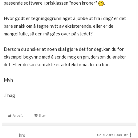
passende software i prisklassen "noen kroner"
.
Hvor godt er tegningsgrunnlaget å jobbe ut fra i dag? er det
bare snakk om å tegne nytt av eksisterende, eller er de
mangelfulle, så den må gåes over på stedet?
Dersom du ønsker at noen skal gjøre det for deg, kan du for
eksempel begynne med å sende meg en pm, dersom du ønsker
det. Eller du kan kontakte et arkitektfirma der du bor.
Mvh
.Thag
Anbefal
Siter
hro
02.01.2015 10.48
#2