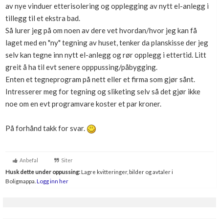
av nye vinduer etterisolering og opplegging av nytt el-anlegg i
Boligmappa+
tillegg til et ekstra bad.
Nytt
Få mer ut av Boligmappa
Så lurer jeg på om noen av dere vet hvordan/hvor jeg kan få
laget med en "ny" tegning av huset, tenker da planskisse der jeg
selv kan tegne inn nytt el-anlegg og rør opplegg i ettertid. Litt
greit å ha til evt senere opppussing/påbygging.
Enten et tegneprogram på nett eller et firma som gjør sånt.
Intresserer meg for tegning og sliketing selv så det gjør ikke
noe om en evt programvare koster et par kroner.
På forhånd takk for svar.
Anbefal
Siter
Husk dette under oppussing:
Lagre kvitteringer, bilder og avtaler i
Boligmappa.
Logg inn her