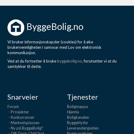
ByggeBolig.no
Vi bruker informasjonskapsler (cookies) for å øke
brukervennligheten i samsvar med Lov om elektronisk
kommunikasjon.
Ved at du fortsetter å bruke
byggebolig.no
, forutsetter vi at du
samtykker til dette.
Snarveier
Tjenester
Forum
Boligmappa
- Prosjekter
Hjemla
- Konkurranser
Boligkanalen
- Markedsplassen
ByggeHytte
- Ny på ByggeBolig?
Leverandørguiden
- Off-Topic ChitChat
Byggvarelisten