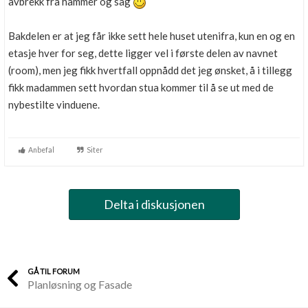
avbrekk fra hammer og sag
Bakdelen er at jeg får ikke sett hele huset utenifra, kun en og en
etasje hver for seg, dette ligger vel i første delen av navnet
(room), men jeg fikk hvertfall oppnådd det jeg ønsket, å i tillegg
fikk madammen sett hvordan stua kommer til å se ut med de
nybestilte vinduene.
Anbefal
Siter
Delta i diskusjonen
GÅ TIL FORUM
Planløsning og Fasade