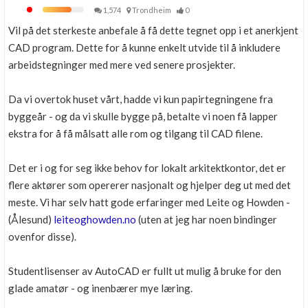
1,574
Trondheim
0
Vil på det sterkeste anbefale å få dette tegnet opp i et anerkjent
CAD program. Dette for å kunne enkelt utvide til å inkludere
arbeidstegninger med mere ved senere prosjekter.
Da vi overtok huset vårt, hadde vi kun papirtegningene fra
byggeår - og da vi skulle bygge på, betalte vi noen få lapper
ekstra for å få målsatt alle rom og tilgang til CAD filene.
Det er i og for seg ikke behov for lokalt arkitektkontor, det er
flere aktører som opererer nasjonalt og hjelper deg ut med det
meste. Vi har selv hatt gode erfaringer med Leite og Howden -
(Ålesund)
leiteoghowden.no
(uten at jeg har noen bindinger
ovenfor disse).
Studentlisenser av AutoCAD er fullt ut mulig å bruke for den
glade amatør - og inenbærer mye læring.