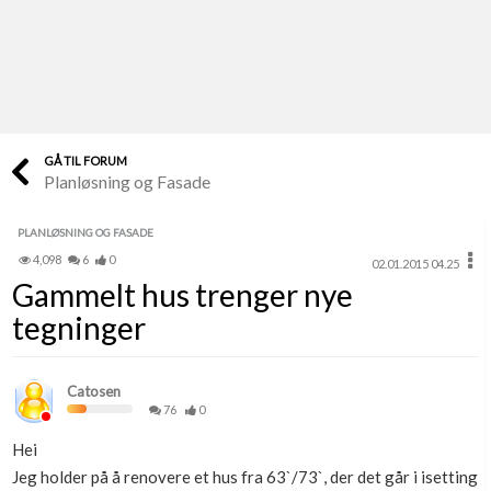
Last opp selv
Ta vare på fargekoder og kvitteringer
Verdi & økonomi
Din største investering
GÅ TIL FORUM
Planløsning og Fasade
Finn håndverkere
Søk blant 9000 bedrifter
PLANLØSNING OG FASADE
4,098
6
0
02.01.2015 04.25
Papirer som mangler
Gammelt hus trenger nye
Skaff dokumentasjon som mangler
tegninger
Kundeservice
Få svar på det du lurer på
Catosen
76
0
Kom i gang med Boligmappa
Hei
Se din bolig? Klikk her
Jeg holder på å renovere et hus fra 63`/73`, der det går i isetting