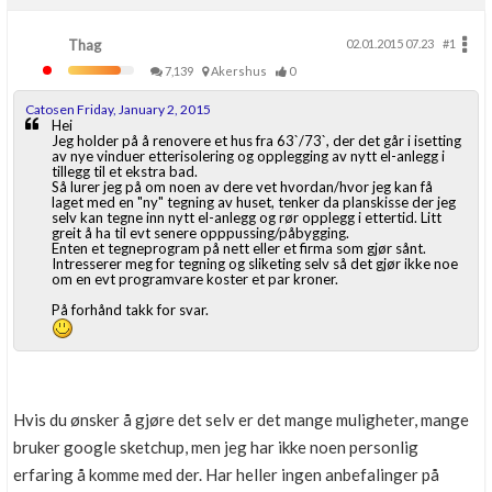
Thag
02.01.2015 07.23
#1
7,139
Akershus
0
Catosen Friday, January 2, 2015
Hei
Jeg holder på å renovere et hus fra 63`/73`, der det går i isetting
av nye vinduer etterisolering og opplegging av nytt el-anlegg i
tillegg til et ekstra bad.
Så lurer jeg på om noen av dere vet hvordan/hvor jeg kan få
laget med en "ny" tegning av huset, tenker da planskisse der jeg
selv kan tegne inn nytt el-anlegg og rør opplegg i ettertid. Litt
greit å ha til evt senere opppussing/påbygging.
Enten et tegneprogram på nett eller et firma som gjør sånt.
Intresserer meg for tegning og sliketing selv så det gjør ikke noe
om en evt programvare koster et par kroner.
På forhånd takk for svar.
Hvis du ønsker å gjøre det selv er det mange muligheter, mange
bruker google sketchup, men jeg har ikke noen personlig
erfaring å komme med der. Har heller ingen anbefalinger på