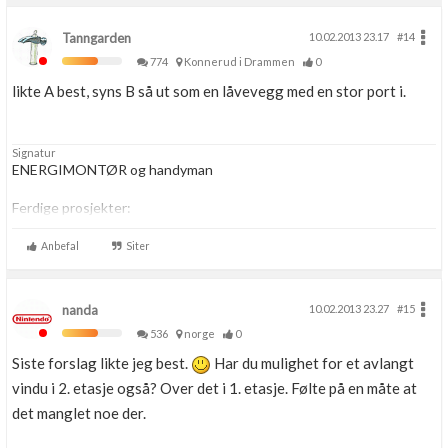
Tanngarden
10.02.2013 23.17
#14
774
Konnerud i Drammen
0
likte A best, syns B så ut som en låvevegg med en stor port i.
Signatur
ENERGIMONTØR og handyman
Ferdige prosjekter:
-
Oppussing av badet.
-
Oppussing av kjøkken
Anbefal
Siter
nanda
10.02.2013 23.27
#15
536
norge
0
Siste forslag likte jeg best.
Har du mulighet for et avlangt
vindu i 2. etasje også? Over det i 1. etasje. Følte på en måte at
det manglet noe der.