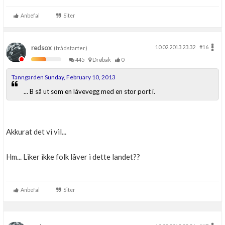
Anbefal
Siter
redsox
10.02.2013 23.32
#16
(trådstarter)
445
Drøbak
0
Tanngarden Sunday, February 10, 2013
... B så ut som en låvevegg med en stor port i.
Akkurat det vi vil...
Hm... Liker ikke folk låver i dette landet??
Anbefal
Siter