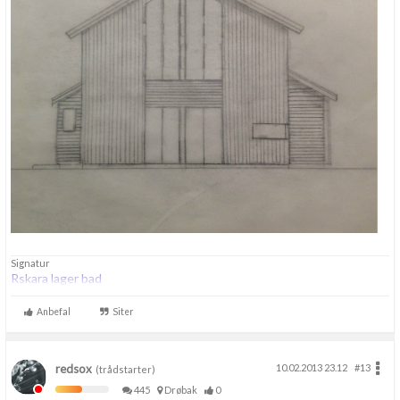
Signatur
Rskara lager bad
Anbefal
Siter
redsox
10.02.2013 23.12
#13
(trådstarter)
445
Drøbak
0