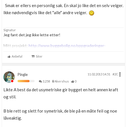
Smak er ellers en personlig sak. En skal jo like det en selv velger.
Ikke nødvendigvis like det "alle" andre velger.
Signatur
Jeg fant det jeg ikke lette etter!
Mitt prosjekt:
http://www.byggebolig.no/oppgraderinger-
oppussing/fra-ronne-til-hus/
Anbefal
Siter
Pingle
11.02.2013 14.51
#20
3,258
Akershus
0
Likte A best da det usymetriske gir bygget en helt annen kraft
og stil.
B ble rett og slett for symetrisk, de ble på en måte feil og noe
låveaktig.