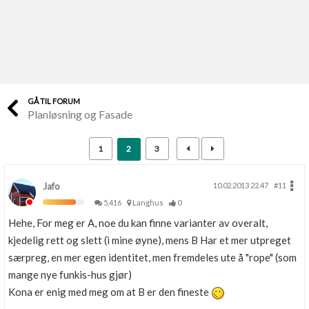
Last opp selv
Ta vare på fargekoder og kvitteringer
Verdi & økonomi
Din største investering
GÅ TIL FORUM
Planløsning og Fasade
Finn håndverkere
Søk blant 9000 bedrifter
1
2
3
Papirer som mangler
Skaff dokumentasjon som mangler
Jafo
10.02.2013 22.47
#11
5,416
Langhus
0
Kundeservice
Hehe, For meg er A, noe du kan finne varianter av overalt,
Få svar på det du lurer på
kjedelig rett og slett (i mine øyne), mens B Har et mer utpreget
særpreg, en mer egen identitet, men fremdeles ute å "rope" (som
Kom i gang med Boligmappa
mange nye funkis-hus gjør)
Se din bolig? Klikk her
Kona er enig med meg om at B er den fineste