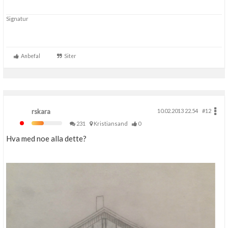
Boligmappa+
Signatur
Nytt
Få mer ut av Boligmappa
Anbefal
Siter
rskara
10.02.2013 22.54
#12
231
Kristiansand
0
Hva med noe alla dette?