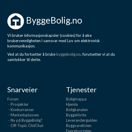
ByggeBolig.no
Vi bruker informasjonskapsler (cookies) for å øke
brukervennligheten i samsvar med Lov om elektronisk
kommunikasjon.
Ved at du fortsetter å bruke
byggebolig.no
, forutsetter vi at du
samtykker til dette.
Snarveier
Tjenester
Forum
Boligmappa
- Prosjekter
Hjemla
- Konkurranser
Boligkanalen
- Markedsplassen
ByggeHytte
- Ny på ByggeBolig?
Leverandørguiden
- Off-Topic ChitChat
Byggvarelisten
Energiportalen