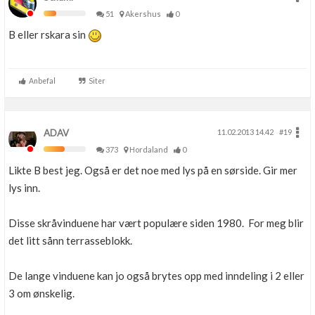
51
Akershus
0
B eller rskara sin
Anbefal
Siter
ADAV
11.02.2013 14.42
#19
373
Hordaland
0
Likte B best jeg. Også er det noe med lys på en sørside. Gir mer
lys inn.
Disse skråvinduene har vært populære siden 1980. For meg blir
det litt sånn terrasseblokk.
De lange vinduene kan jo også brytes opp med inndeling i 2 eller
3 om ønskelig.