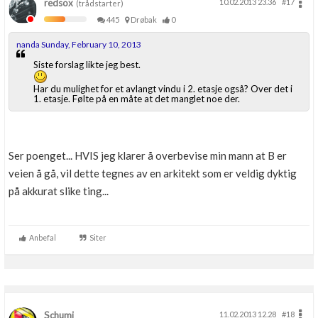
redsox
10.02.2013 23.36
#17
(trådstarter)
445
Drøbak
0
nanda Sunday, February 10, 2013
Siste forslag likte jeg best.
Har du mulighet for et avlangt vindu i 2. etasje også? Over det i
1. etasje. Følte på en måte at det manglet noe der.
Ser poenget... HVIS jeg klarer å overbevise min mann at B er
veien å gå, vil dette tegnes av en arkitekt som er veldig dyktig
på akkurat slike ting...
Anbefal
Siter
Schumi
11.02.2013 12.28
#18