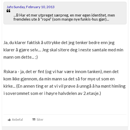
Jafo Sunday, February 10, 2013
...B Har et mer utpreget særpreg, en mer egen identitet, men
fremdeles ute å "rope" (som mange nye funkis-hus gjør)...
Ja, du klarer faktisk å uttrykke det jeg tenker bedre enn jeg
klarer å gjøre selv.... Jeg skal sitere deg i neste samtale med min
mann om dette... ;)
Rskara - ja, det er fint (og vi har være innom tanken), men det
kom ikke gjennom, da min mann sa det så for mye ut som en
kirke... (En annen ting er at vi vil prøve å unngå å ha mønt himling
i soverommet som er i høyre halvdelen av 2.etasje.)
Anbefal
Siter