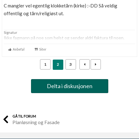
C mangler vel egentlig klokketårn (kirke) :-DD Så veldig
offentlig og tårn/religiøst ut.
Signatur
Ikke fagmann på noe som helst og sender aldri faktura til noen.
Anbefal
Siter
1
2
3
Delta i diskusjonen
GÅ TIL FORUM
Planløsning og Fasade