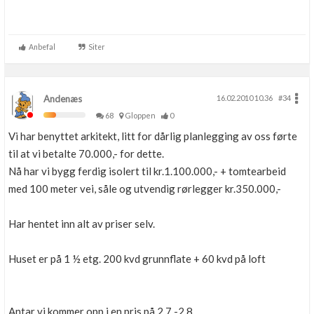
Anbefal
Siter
Andenæs
16.02.2010 10.36
#34
68
Gloppen
0
Vi har benyttet arkitekt, litt for dårlig planlegging av oss førte
til at vi betalte 70.000,- for dette.
Nå har vi bygg ferdig isolert til kr.1.100.000,- + tomtearbeid
med 100 meter vei, såle og utvendig rørlegger kr.350.000,-
Har hentet inn alt av priser selv.
Huset er på 1 ½ etg. 200 kvd grunnflate + 60 kvd på loft
Antar vi kommer opp i en pris på 2.7 -2.8..