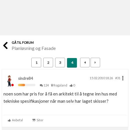
Last opp selv
Ta vare på fargekoder og kvitteringer
Verdi & økonomi
Din største investering
GÅ TIL FORUM
Planløsning og Fasade
Finn håndverkere
Søk blant 9000 bedrifter
1
2
3
4
Papirer som mangler
Skaff dokumentasjon som mangler
sindre84
15.02.2010 18.26
#31
124
Rogaland
0
Kundeservice
noen som har pris for å få en arkitekt til å tegne inn hus med
Få svar på det du lurer på
tekniske spesifikasjoner når man selv har laget skisser?
Kom i gang med Boligmappa
Se din bolig? Klikk her
Anbefal
Siter