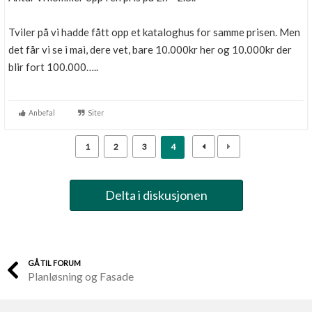
Tviler på vi hadde fått opp et kataloghus for samme prisen. Men
det får vi se i mai, dere vet, bare 10.000kr her og 10.000kr der
blir fort 100.000…..
Anbefal
Siter
1
2
3
4
Delta i diskusjonen
GÅ TIL FORUM
Planløsning og Fasade