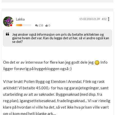
Boligmappa+
Nytt
Få mer ut av Boligmappa
Lakka
15.02.2010 21.39
#32
158
0
Jeg ønsker også informasjon om pris du betalte arkitekten og
gjerne hvem det var. Kan du legge det ut her, så vi andre også kan
se det?
Om det er av interresse for flere kan jeg godt dele jeg
Info
ligger forøvrig på byggebloggen også ;)
Vi har brukt Pollen Bygg og Eiendom i Arendal. Flink og rask
arkitekt! Vi betalte 45.000,- for hus og garasjetegninger, samt
utarbeiding av alt av søknader. Byggesøknad (med disp. fra
reg.plan), igangsettelsesøknad, fradelingsøknad... Vi var rimelig
klare på hvordan vi ville ha det, så vet ikke hva prisen ville vært
om vi kom med helt blanke ark....