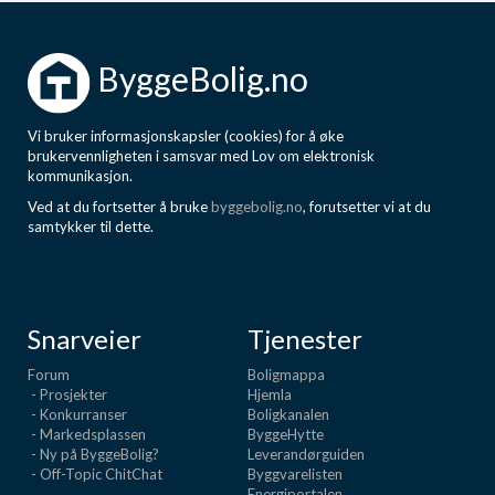
ByggeBolig.no
Vi bruker informasjonskapsler (cookies) for å øke
brukervennligheten i samsvar med Lov om elektronisk
kommunikasjon.
Ved at du fortsetter å bruke
byggebolig.no
, forutsetter vi at du
samtykker til dette.
Snarveier
Tjenester
Forum
Boligmappa
- Prosjekter
Hjemla
- Konkurranser
Boligkanalen
- Markedsplassen
ByggeHytte
- Ny på ByggeBolig?
Leverandørguiden
- Off-Topic ChitChat
Byggvarelisten
Energiportalen