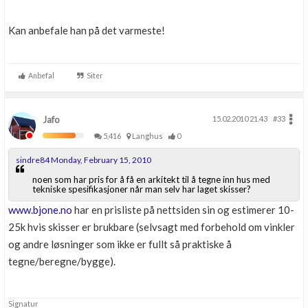
Kan anbefale han på det varmeste!
Anbefal
Siter
Jafo
15.02.2010 21.43
#33
5,416
Langhus
0
sindre84 Monday, February 15, 2010
noen som har pris for å få en arkitekt til å tegne inn hus med
tekniske spesifikasjoner når man selv har laget skisser?
www.bjone.no
har en prisliste på nettsiden sin og estimerer 10-
25k hvis skisser er brukbare (selvsagt med forbehold om vinkler
og andre løsninger som ikke er fullt så praktiske å
tegne/beregne/bygge).
Signatur