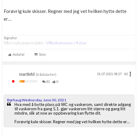
Forøvrig kule skisser. Regner med jeg vet hvilken hytte dette
er…
Signatur
Vårt nybyggprosjekt :
Villadrømmen i Asker
Anbefal
Siter
martinfd
01.07.2021 08.27
#2
(trådstarter)
81
0
Børhaug Wednesday, June 30, 2021
Hva med å bytte plass på WC og vaskerom, samt direkte adgang
til vaskerom fra gang 5,1. gjør vaskerom litt større og gang litt
mindre, slik at noe av oppbevaring kan flytte dit.
Forøvrig kule skisser. Regner med jeg vet hvilken hytte dette er…