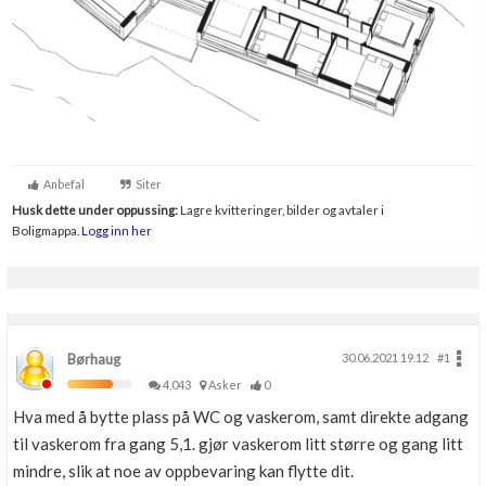
Anbefal
Siter
Husk dette under oppussing:
Lagre kvitteringer, bilder og avtaler i
Boligmappa.
Logg inn her
Børhaug
30.06.2021 19.12
#1
4,043
Asker
0
Hva med å bytte plass på WC og vaskerom, samt direkte adgang
til vaskerom fra gang 5,1. gjør vaskerom litt større og gang litt
mindre, slik at noe av oppbevaring kan flytte dit.