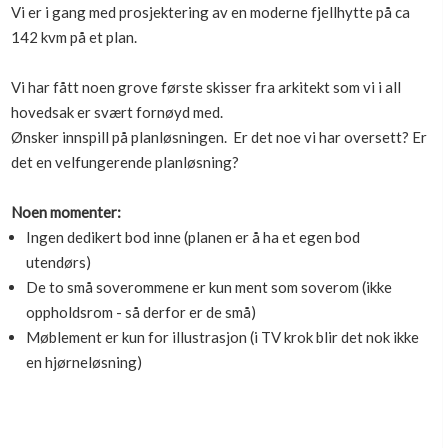
Vi er i gang med prosjektering av en moderne fjellhytte på ca
Boligmappa+
142 kvm på et plan.
Nytt
Få mer ut av Boligmappa
Vi har fått noen grove første skisser fra arkitekt som vi i all
hovedsak er svært fornøyd med.
Ønsker innspill på planløsningen. Er det noe vi har oversett? Er
det en velfungerende planløsning?
Noen momenter:
Ingen dedikert bod inne (planen er å ha et egen bod
utendørs)
De to små soverommene er kun ment som soverom (ikke
oppholdsrom - så derfor er de små)
Møblement er kun for illustrasjon (i TV krok blir det nok ikke
en hjørneløsning)