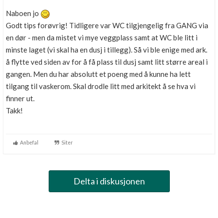
Naboen jo
Godt tips forøvrig! Tidligere var WC tilgjengelig fra GANG via
en dør - men da mistet vi mye veggplass samt at WC ble litt i
minste laget (vi skal ha en dusj i tillegg). Så vi ble enige med ark.
å flytte ved siden av for å få plass til dusj samt litt større areal i
gangen. Men du har absolutt et poeng med å kunne ha lett
tilgang til vaskerom. Skal drodle litt med arkitekt å se hva vi
finner ut.
Takk!
Anbefal
Siter
Delta i diskusjonen