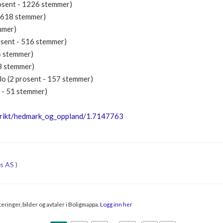
rosent - 1226 stemmer)
- 618 stemmer)
mmer)
osent - 516 stemmer)
4 stemmer)
88 stemmer)
lo (2 prosent - 157 stemmer)
t - 51 stemmer)
strikt/hedmark_og_oppland/1.7147763
us AS
)
eringer, bilder og avtaler i Boligmappa.
Logg inn her