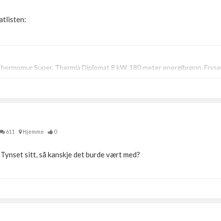
atlisten:
Thermomur Super. Thermia Diplomat 8 kW. 180 meter energibrønn. Fryser 
611
Hjemme
0
 Tynset sitt, så kanskje det burde vært med?