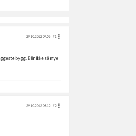
29.10.2012 07.56
#1
yggeste bygg. Blir ikke så mye
29.10.2012 08.12
#2