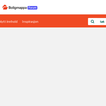
Nytt innhold
Inspirasjon
Boligens papirer
Den enkleste måten å få papirene i orden
rav
Verdi & økonomi
Din største investering
Papirer som mangler
Skaff dokumentasjon som mangler
Kom i gang med Boligmappa
Se din bolig? Klikk her