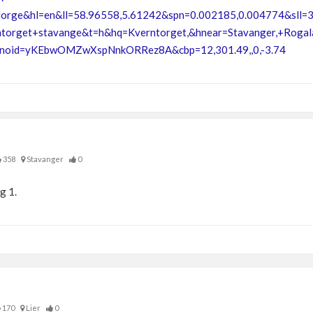
Norge&hl=en&ll=58.96558,5.61242&spn=0.002185,0.004774&sll=
torget+stavange&t=h&hq=Kverntorget,&hnear=Stavanger,+Roga
anoid=yKEbwOMZwXspNnkORRez8A&cbp=12,301.49,,0,-3.74
358
Stavanger
0
ag 1.
170
Lier
0