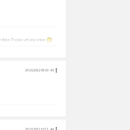
ikke. Dusjer alt jeg orker
29.10.2012 09.50
#5
29.10.2012 10.17
#6