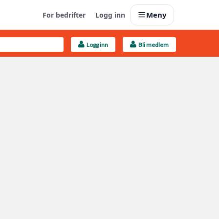
Meny
For bedrifter
Logg inn
Logg inn
Bli medlem
Last opp selv
Ta vare på fargekoder og kvitteringer
Finn håndverkere
Søk blant 9000 bedrifter
Kundeservice
Få svar på det du lurer på
Boligmappa+
Nytt
Få mer ut av Boligmappa