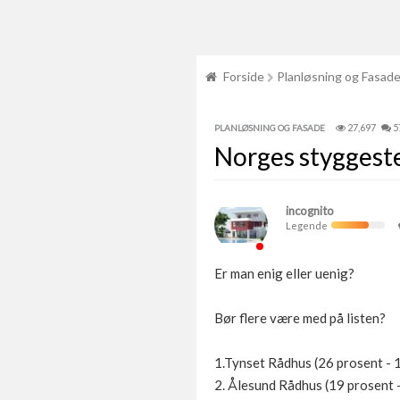
Forside
Planløsning og Fasad
27,697
5
PLANLØSNING OG FASADE
Norges styggest
incognito
Legende
Er man enig eller uenig?
Bør flere være med på listen?
1.Tynset Rådhus (26 prosent -
2. Ålesund Rådhus (19 prosent