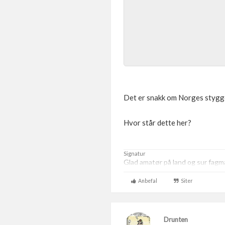
Det er snakk om Norges stygges
Hvor står dette her?
Signatur
Glad amatør på land og sur fagm
Anbefal
Siter
Drunten