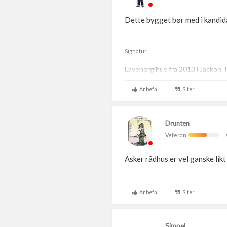
Dette bygget bør med i kandid
Signatur
-------------
Lavenergihus fra 2013 i Jackon 
Anbefal
Siter
Drunten
Veteran
Asker rådhus er vel ganske likt
Anbefal
Siter
Simpel