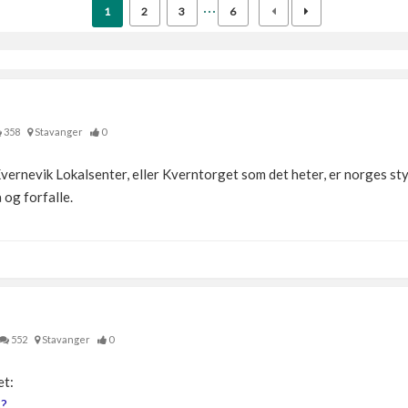
1
2
3
6
358
Stavanger
0
Kvernevik Lokalsenter, eller Kverntorget som det heter, er norges st
 og forfalle.
552
Stavanger
0
et:
s?