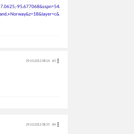
37.0625,-95.677068&sspn=54.
land,+Norway&z=18&layer=c&
29.10.2012 08.14
#3
29.10.2012 08.55
#4