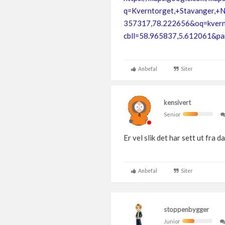
q=Kverntorget,+Stavanger,+
357317,78.222656&oq=kvern
cbll=58.965837,5.612061&p
Anbefal
Siter
kensivert
Senior
Er vel slik det har sett ut fra d
Anbefal
Siter
stoppenbygger
Junior