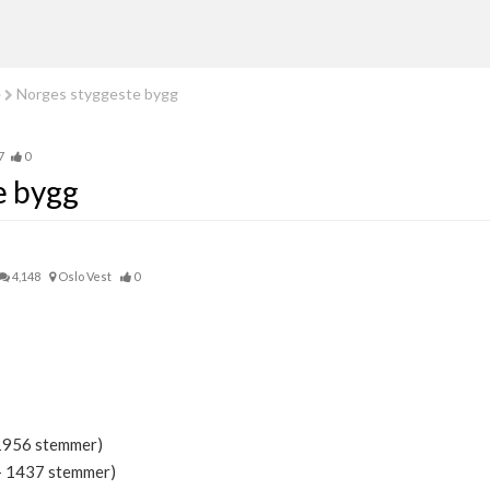
e
Norges styggeste bygg
7
0
e bygg
4,148
Oslo Vest
0
 1956 stemmer)
 - 1437 stemmer)