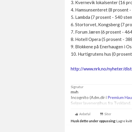
3. Kvernevik lokalsenter (16 p
4. Hamsunsenteret (8 prosent 
5. Lambda (7 prosent - 540 ste
6. Stortorvet, Kongsberg (7 pr
7. Forum Jæren (6 prosent - 46
8. Hotell Opera (5 prosent - 3
9. Blokkene på Enerhaugen i Os
10. Hurtigrutens hus (0 prosen
http://www.nrk.no/nyheter/di
Signatur
mvh
Incognito (Adm.dir i
Premium Ha
Selger lavenergihus fra Tyskland.
Anbefal
Siter
Husk dette under oppussing:
Lagre kvitt