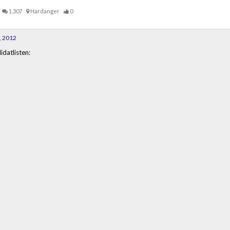
1,307
Hardanger
0
, 2012
datlisten: