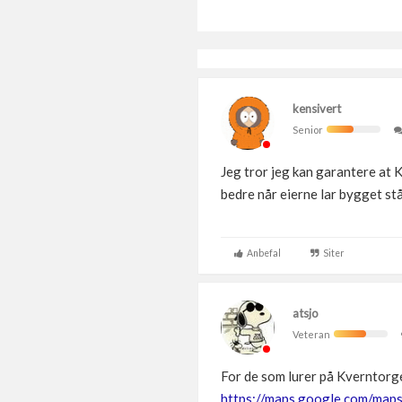
kensivert
Senior
Jeg tror jeg kan garantere at 
bedre når eierne lar bygget stå
Anbefal
Siter
atsjo
Veteran
For de som lurer på Kverntorg
https://maps.google.com/map