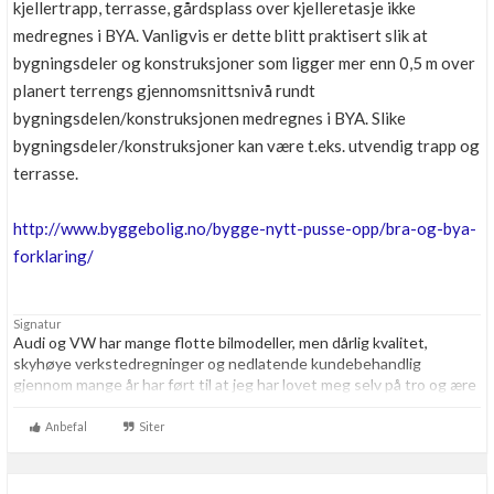
kjellertrapp, terrasse, gårdsplass over kjelleretasje ikke
medregnes i BYA. Vanligvis er dette blitt praktisert slik at
bygningsdeler og konstruksjoner som ligger mer enn 0,5 m over
planert terrengs gjennomsnittsnivå rundt
bygningsdelen/konstruksjonen medregnes i BYA. Slike
bygningsdeler/konstruksjoner kan være t.eks. utvendig trapp og
terrasse.
http://www.byggebolig.no/bygge-nytt-pusse-opp/bra-og-bya-
forklaring/
Signatur
Audi og VW har mange flotte bilmodeller, men dårlig kvalitet,
skyhøye verkstedregninger og nedlatende kundebehandlig
gjennom mange år har ført til at jeg har lovet meg selv på tro og ære
at jeg resten av livet aldri skal kjøpe noe som helst hos VAG igjen.
Aldri.
Anbefal
Siter