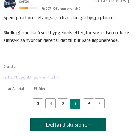
coiter
11.03.2013 23.03
#59
257
Sunnmøre
0
Spent på å høre selv også, så hvordan går byggeplanen.
Skulle gjerne likt å sett byggebudsjettet, for størrelsen er bare
sinnsyk, så hvordan dere får det til, blir bare imponerende.
Signatur
----------------------------
http://byggeblogg.kentho.biz
Anbefal
Siter
3
4
5
6
Delta i diskusjonen