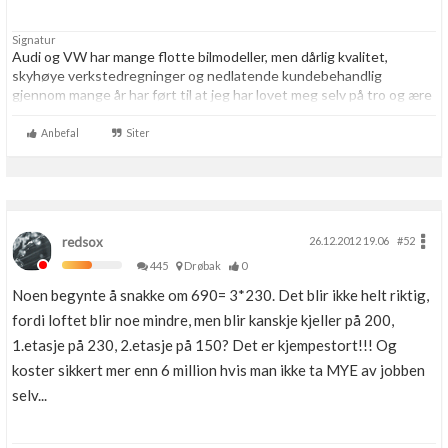
Boligmappa+
Nytt
Signatur
Få mer ut av Boligmappa
Audi og VW har mange flotte bilmodeller, men dårlig kvalitet,
skyhøye verkstedregninger og nedlatende kundebehandlig
gjennom mange år har ført til at jeg har lovet meg selv på tro og ære
at jeg resten av livet aldri skal kjøpe noe som helst hos VAG igjen.
Aldri.
Anbefal
Siter
redsox
26.12.2012 19.06
#52
445
Drøbak
0
Noen begynte å snakke om 690= 3*230. Det blir ikke helt riktig,
fordi loftet blir noe mindre, men blir kanskje kjeller på 200,
1.etasje på 230, 2.etasje på 150? Det er kjempestort!!! Og
koster sikkert mer enn 6 million hvis man ikke ta MYE av jobben
selv...