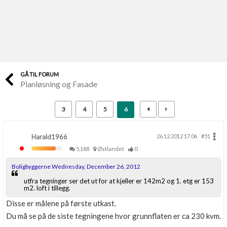
Last opp selv
Ta vare på fargekoder og kvitteringer
Verdi & økonomi
Din største investering
GÅ TIL FORUM
Planløsning og Fasade
Finn håndverkere
Søk blant 9000 bedrifter
3
4
5
6
Papirer som mangler
Skaff dokumentasjon som mangler
Harald1966
26.12.2012 17.06
#51
5,188
Østlandet
0
Kundeservice
Boligbyggerne Wednesday, December 26, 2012
Få svar på det du lurer på
utfra tegninger ser det ut for at kjeller er 142m2 og 1. etg er 153
m2. loft i tillegg.
Kom i gang med Boligmappa
Disse er målene på første utkast.
Se din bolig? Klikk her
Du må se på de siste tegningene hvor grunnflaten er ca 230 kvm.