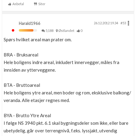
Anbefal
Siter
Harald1966
26.12.2012 19.34
#53
5,188
Østlandet
0
Spørs hvilket areal man prater om.
BRA - Bruksareal
Hele boligens indre areal, inkludert innervegger, måles fra
innsiden av ytterveggene.
BTA - Bruttoareal
Hele boligens ytre areal, men boder og rom, eksklusive balkong/
veranda. Alle etasjer regnes med.
BYA - Brutto Ytre Areal
I følge NS 3940 pkt. 6.1 skal bygningsdeler som ikke, eller bare
ubetydelig, går over terrengnivå, f.eks. lyssjakt, utvendig