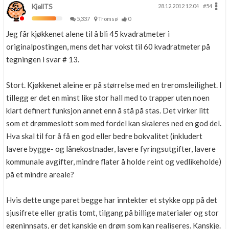
KjellTS
28.12.2012 12.04
#54
5,337
Tromsø
0
Jeg får kjøkkenet alene til å bli 45 kvadratmeter i
originalpostingen, mens det har vokst til 60 kvadratmeter på
tegningen i svar # 13.
Stort. Kjøkkenet aleine er på størrelse med en treromsleilighet. I
tillegg er det en minst like stor hall med to trapper uten noen
klart definert funksjon annet enn å stå på stas. Det virker litt
som et drømmeslott som med fordel kan skaleres ned en god del.
Hva skal til for å få en god eller bedre bokvalitet (inkludert
lavere bygge- og lånekostnader, lavere fyringsutgifter, lavere
kommunale avgifter, mindre flater å holde reint og vedlikeholde)
på et mindre areale?
Hvis dette unge paret begge har inntekter et stykke opp på det
sjusifrete eller gratis tomt, tilgang på billige materialer og stor
egeninnsats, er det kanskje en drøm som kan realiseres. Kanskje.