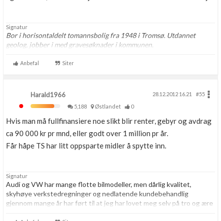
Signatur
Bor i horisontaldelt tomannsbolig fra 1948 i Tromsø. Utdannet
geolog, jobber i med gravesøknader i kommunen.
Anbefal
Siter
Harald1966
28.12.2012 16.21
#55
5,188
Østlandet
0
Hvis man må fullfinansiere noe slikt blir renter, gebyr og avdrag
ca 90 000 kr pr mnd, eller godt over 1 million pr år.
Får håpe TS har litt oppsparte midler å spytte inn.
Signatur
Audi og VW har mange flotte bilmodeller, men dårlig kvalitet,
skyhøye verkstedregninger og nedlatende kundebehandlig
gjennom mange år har ført til at jeg har lovet meg selv på tro og ære
at jeg resten av livet aldri skal kjøpe noe som helst hos VAG igjen.