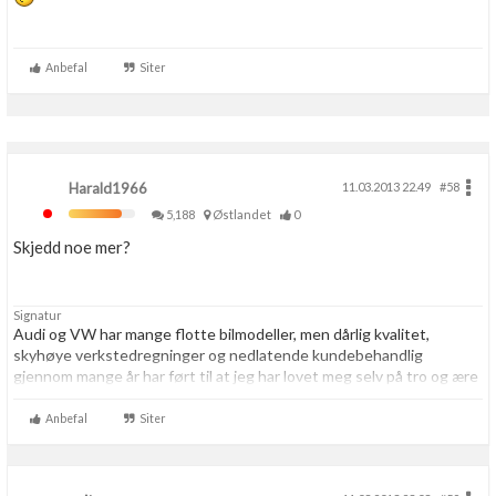
Anbefal
Siter
Harald1966
11.03.2013 22.49
#58
5,188
Østlandet
0
Skjedd noe mer?
Signatur
Audi og VW har mange flotte bilmodeller, men dårlig kvalitet,
skyhøye verkstedregninger og nedlatende kundebehandlig
gjennom mange år har ført til at jeg har lovet meg selv på tro og ære
at jeg resten av livet aldri skal kjøpe noe som helst hos VAG igjen.
Aldri.
Anbefal
Siter