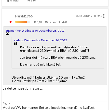
Aldri.
Anbefal
Siter
Harald1966
06.01.2013 19.00
#56
5,188
Østlandet
0
Submariner Wednesday, December 26, 2012
redsox Wednesday, December 26, 2012
Kan TS svare på spørsmål om størrelse?? Er det
grunnflate på 230 kvm eller BRA på 230 kvm??!
Jeg tror det må være BRA eller lignende på 230kvm...
Da er rundt 6 mil. ikke så feil.
Utvendige mål i 1.etg er 18,6m x 10,5m = 195,3m2
+ 2 stk utstikk på 7m x 2,4m = 33,6m2
Ja dette huset blir stort...
Signatur
Audi og VW har mange flotte bilmodeller, men dårlig kvalitet,