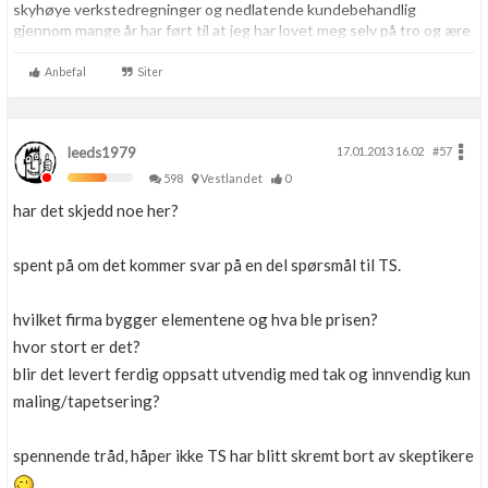
skyhøye verkstedregninger og nedlatende kundebehandlig
gjennom mange år har ført til at jeg har lovet meg selv på tro og ære
at jeg resten av livet aldri skal kjøpe noe som helst hos VAG igjen.
Aldri.
Anbefal
Siter
leeds1979
17.01.2013 16.02
#57
598
Vestlandet
0
har det skjedd noe her?
spent på om det kommer svar på en del spørsmål til TS.
hvilket firma bygger elementene og hva ble prisen?
hvor stort er det?
blir det levert ferdig oppsatt utvendig med tak og innvendig kun
maling/tapetsering?
spennende tråd, håper ikke TS har blitt skremt bort av skeptikere