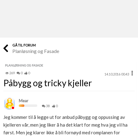
Last opp selv
Ta vare på fargekoder og kvitteringer
Verdi & økonomi
Din største investering
GÅ TIL FORUM
Planløsning og Fasade
Finn håndverkere
Søk blant 9000 bedrifter
PLANLØSNING OG FASADE
269
0
0
14.10.2016 00.43
Papirer som mangler
Påbygg og tricky kjeller
Skaff dokumentasjon som mangler
Kundeservice
Mear
Få svar på det du lurer på
38
0
Jeg kommer til å legge ut for anbud påbygg og oppussing av
Kom i gang med Boligmappa
kjelleren vår, men jeg liker å ha det klart for meg hva jeg vil ha
Se din bolig? Klikk her
først. Men jeg klarer ikke å bli fornøyd med romplanen for