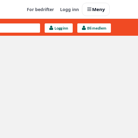
Meny
For bedrifter
Logg inn
Logg inn
Bli medlem
Last opp selv
Ta vare på fargekoder og kvitteringer
Finn håndverkere
Søk blant 9000 bedrifter
Kundeservice
Få svar på det du lurer på
Boligmappa+
Nytt
Få mer ut av Boligmappa