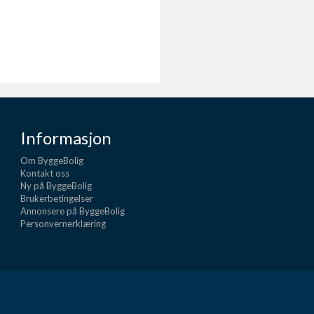
Informasjon
Om ByggeBolig
Kontakt oss
Ny på ByggeBolig
Brukerbetingelser
Annonsere på ByggeBolig
Personvernerklæring