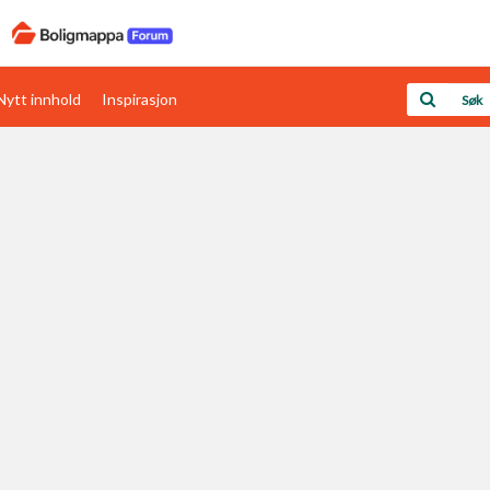
Nytt innhold
Inspirasjon
Boligens papirer
Den enkleste måten å få papirene i orden
rav
Verdi & økonomi
Din største investering
Papirer som mangler
Skaff dokumentasjon som mangler
Kom i gang med Boligmappa
Se din bolig? Klikk her