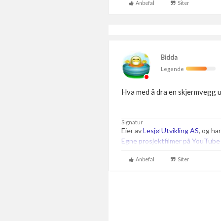
Anbefal
Siter
Bidda
Legende
Hva med å dra en skjermvegg ut
Signatur
Eier av
Lesjø Utvikling AS
, og ha
Egne prosjektfilmer på YouTube
Anbefal
Siter