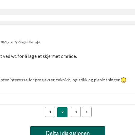
3,706
Ringerike
0
 ved wc for å lage et skjermet område.
r stor interesse for prosjekter, teknikk, logistikk og planløsninger
1
2
Delta i diskusjonen