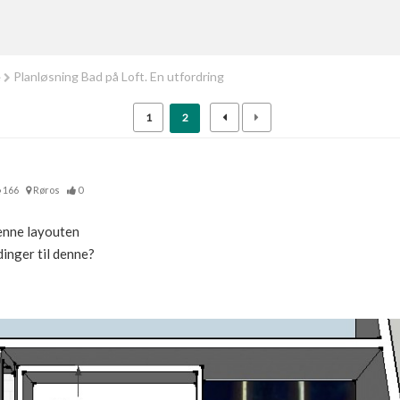
e
Planløsning Bad på Loft. En utfordring
1
2
166
Røros
0
denne layouten
inger til denne?