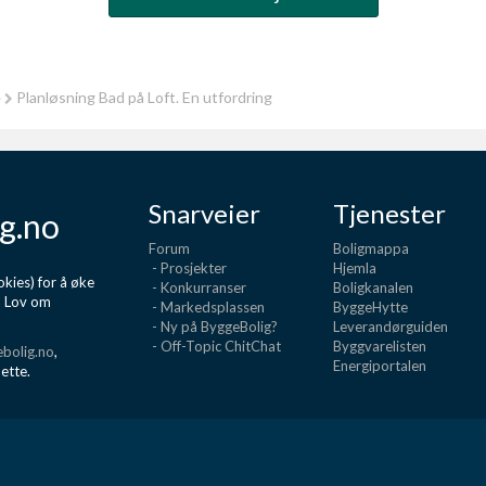
e
Planløsning Bad på Loft. En utfordring
Snarveier
Tjenester
g.no
Forum
Boligmappa
- Prosjekter
Hjemla
kies) for å øke
- Konkurranser
Boligkanalen
d Lov om
- Markedsplassen
ByggeHytte
- Ny på ByggeBolig?
Leverandørguiden
- Off-Topic ChitChat
Byggvarelisten
bolig.no
,
Energiportalen
dette.