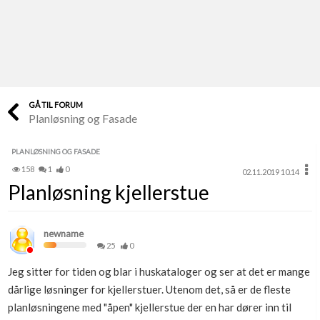
Last opp selv
Ta vare på fargekoder og kvitteringer
Verdi & økonomi
Din største investering
GÅ TIL FORUM
Planløsning og Fasade
Finn håndverkere
Søk blant 9000 bedrifter
PLANLØSNING OG FASADE
158
1
0
02.11.2019 10.14
Papirer som mangler
Planløsning kjellerstue
Skaff dokumentasjon som mangler
Kundeservice
newname
Få svar på det du lurer på
25
0
Jeg sitter for tiden og blar i huskataloger og ser at det er mange
Kom i gang med Boligmappa
dårlige løsninger for kjellerstuer. Utenom det, så er de fleste
Se din bolig? Klikk her
planløsningene med "åpen" kjellerstue der en har dører inn til