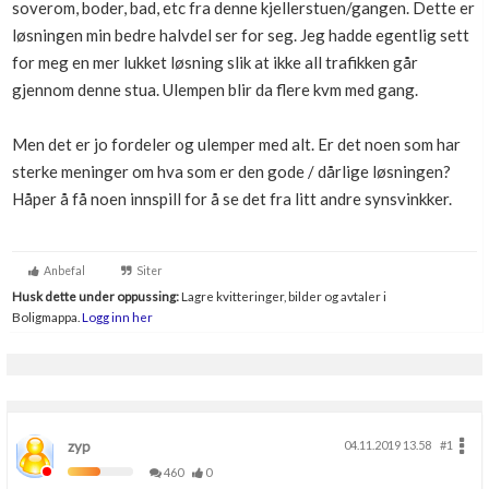
soverom, boder, bad, etc fra denne kjellerstuen/gangen. Dette er
Boligmappa+
løsningen min bedre halvdel ser for seg. Jeg hadde egentlig sett
Nytt
Få mer ut av Boligmappa
for meg en mer lukket løsning slik at ikke all trafikken går
gjennom denne stua. Ulempen blir da flere kvm med gang.
Men det er jo fordeler og ulemper med alt. Er det noen som har
sterke meninger om hva som er den gode / dårlige løsningen?
Håper å få noen innspill for å se det fra litt andre synsvinkker.
Anbefal
Siter
Husk dette under oppussing:
Lagre kvitteringer, bilder og avtaler i
Boligmappa.
Logg inn her
zyp
04.11.2019 13.58
#1
460
0