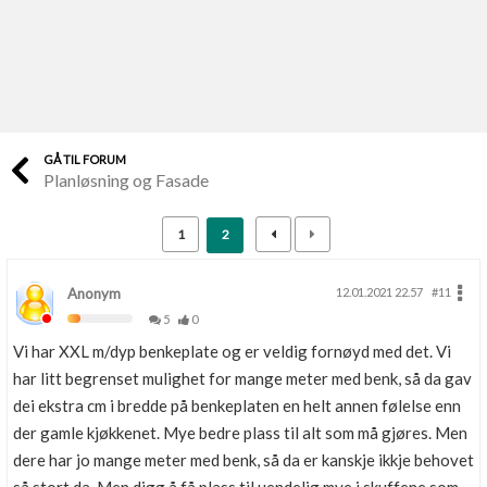
Last opp selv
Ta vare på fargekoder og kvitteringer
Verdi & økonomi
Din største investering
GÅ TIL FORUM
Planløsning og Fasade
Finn håndverkere
Søk blant 9000 bedrifter
1
2
Papirer som mangler
Skaff dokumentasjon som mangler
Anonym
12.01.2021 22.57
#11
5
0
Kundeservice
Vi har XXL m/dyp benkeplate og er veldig fornøyd med det. Vi
Få svar på det du lurer på
har litt begrenset mulighet for mange meter med benk, så da gav
dei ekstra cm i bredde på benkeplaten en helt annen følelse enn
Kom i gang med Boligmappa
der gamle kjøkkenet. Mye bedre plass til alt som må gjøres. Men
Se din bolig? Klikk her
dere har jo mange meter med benk, så da er kanskje ikkje behovet