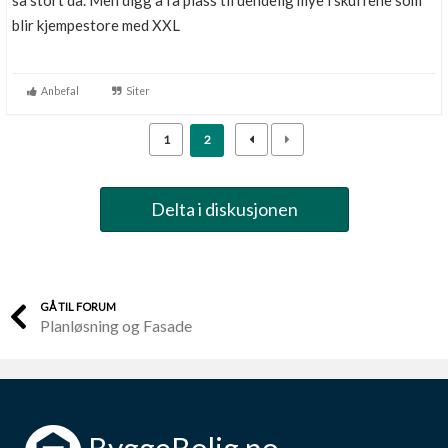
så stort da. Men digg å få plass til uendelig mye i skuffene som
Boligmappa+
blir kjempestore med XXL
Nytt
Få mer ut av Boligmappa
Anbefal
Siter
1
2
Delta i diskusjonen
GÅ TIL FORUM
Planløsning og Fasade