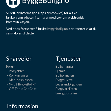
ByggeBolig.no
Vi bruker informasjonskapsler (cookies) for å øke
brukervennligheten i samsvar med Lov om elektronisk
kommunikasjon.
Ved at du fortsetter å bruke
byggebolig.no
, forutsetter vi at du
samtykker til dette.
Snarveier
Tjenester
Forum
Boligmappa
- Prosjekter
Hjemla
- Konkurranser
Boligkanalen
- Markedsplassen
ByggeHytte
- Ny på ByggeBolig?
Leverandørguiden
- Off-Topic ChitChat
Byggvarelisten
Energiportalen
Informasjon