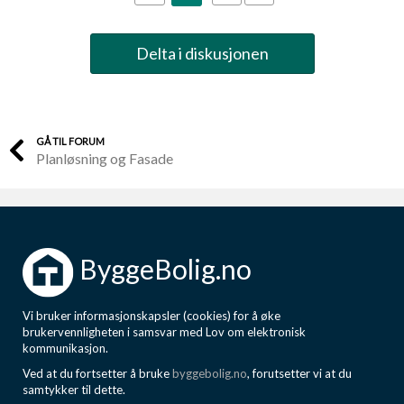
Boligmappa+
Nytt
Få mer ut av Boligmappa
Delta i diskusjonen
GÅ TIL FORUM
Planløsning og Fasade
ByggeBolig.no
Vi bruker informasjonskapsler (cookies) for å øke
brukervennligheten i samsvar med Lov om elektronisk
kommunikasjon.
Ved at du fortsetter å bruke
byggebolig.no
, forutsetter vi at du
samtykker til dette.