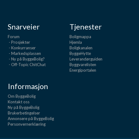
Snarveier
Tjenester
Forum
Boligmappa
- Prosjekter
Hjemla
- Konkurranser
Boligkanalen
- Markedsplassen
ByggeHytte
- Ny på ByggeBolig?
Leverandørguiden
- Off-Topic ChitChat
Byggvarelisten
Energiportalen
Informasjon
Om ByggeBolig
Kontakt oss
Ny på ByggeBolig
Brukerbetingelser
Annonsere på ByggeBolig
Personvernerklæring