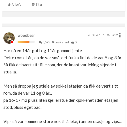
Anbefal
Siter
Boligmappa+
Nytt
Få mer ut av Boligmappa
woodbear
20.05.2013 13.09
#12
3,575
buskerud
0
Har nå en 14år gutt og 11år gammel jente
Delte rom et år, da de var små, det funka fint da de var 5 og 3 år..
Så fikk de hvert sitt lille rom, der de knapt var leking skjedde i
stua ja.
Men så droppa jeg utleie av sokkel etasjen da fikk de vært sitt
rom, da de var 11 og 8 år...
på 16-17 m2 pluss liten kjellerstue der kjøkkenet i den etasjen
stod, pluss eget bad.
Vips så var rommene store nok til å leke, i annen etasje og vips...