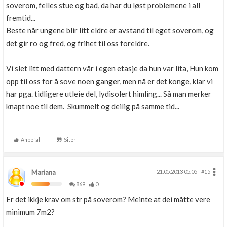
soverom, felles stue og bad, da har du løst problemene i all
fremtid...
Beste når ungene blir litt eldre er avstand til eget soverom, og
det gir ro og fred, og frihet til oss foreldre.
Vi slet litt med dattern vår i egen etasje da hun var lita, Hun kom
opp til oss for å sove noen ganger, men nå er det konge, klar vi
har pga. tidligere utleie del, lydisolert himling... Så man merker
knapt noe til dem. Skummelt og deilig på samme tid...
Anbefal
Siter
Mariana
21.05.2013 05.05
#15
869
0
Er det ikkje krav om str på soverom? Meinte at dei måtte vere
minimum 7m2?