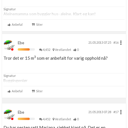
Signatur
Aleinemamma som byggjer hus- aleine. Klart eg kan!
Anbefal
Siter
Ebe
21.05.2013 07.25
#16
4,452
Vestlandet
0
3
Tror det er 15 m
som er anbefalt for varig opphold nå?
Signatur
Byggingeniør
Anbefal
Siter
Ebe
21.05.2013 07.28
#17
4,452
Vestlandet
0
Du har nesten rett Mariana, sjekket kjapt nå. Det er en