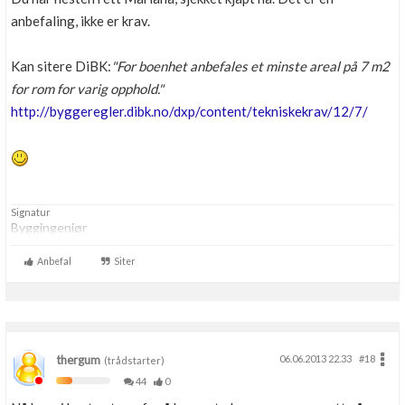
anbefaling, ikke er krav.
Kan sitere DiBK:
"For boenhet anbefales et minste areal på 7 m2
for rom for varig opphold."
http://byggeregler.dibk.no/dxp/content/tekniskekrav/12/7/
Signatur
Byggingeniør
Anbefal
Siter
thergum
06.06.2013 22.33
#18
(trådstarter)
44
0