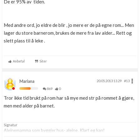
De er 95% av tiden.
Med andre ord, jo eldre de blir , jo mere er de på egne rom... Men
lager du store barnerom, brukes de mere fra lav alder... Rett og
slett plass til å leke .
Anbefal
Siter
Mariana
20.05.2013 13.29
#13
869
0
Tror ikke tid brukt på rom har så mye med str på rommet å gjøre,
men med alder på barnet.
Signatur
Aleinemamma som byggjer hus- aleine. Klart eg kan!