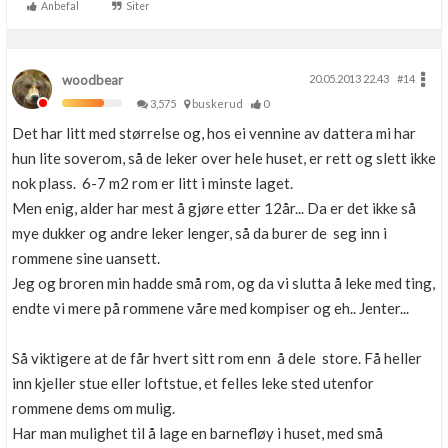
Anbefal
Siter
woodbear
20.05.2013 22.43
#14
3,575
buskerud
0
Det har litt med størrelse og, hos ei vennine av dattera mi har
hun lite soverom, så de leker over hele huset, er rett og slett ikke
nok plass. 6-7 m2 rom er litt i minste laget.
Men enig, alder har mest å gjøre etter 12år... Da er det ikke så
mye dukker og andre leker lenger, så da burer de seg inn i
rommene sine uansett.
Jeg og broren min hadde små rom, og da vi slutta å leke med ting,
endte vi mere på rommene våre med kompiser og eh.. Jenter...
Så viktigere at de får hvert sitt rom enn å dele store. Få heller
inn kjeller stue eller loftstue, et felles leke sted utenfor
rommene dems om mulig.
Har man mulighet til å lage en barnefløy i huset, med små