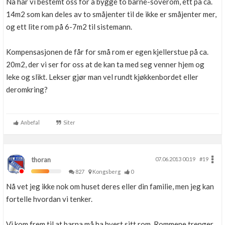
Nå har vi bestemt oss for å bygge to barne-soverom, ett på ca.
14m2 som kan deles av to småjenter til de ikke er småjenter mer,
og ett lite rom på 6-7m2 til sistemann.
Kompensasjonen de får for små rom er egen kjellerstue på ca.
20m2, der vi ser for oss at de kan ta med seg venner hjem og
leke og slikt. Lekser gjør man vel rundt kjøkkenbordet eller
deromkring?
Anbefal
Siter
thoran
07.06.2013 00.19
#19
827
Kongsberg
0
Nå vet jeg ikke nok om huset deres eller din familie, men jeg kan
fortelle hvordan vi tenker.
Vi kom frem til at barna må ha hvert sitt rom. Rommene trenger