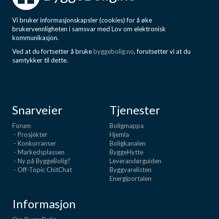
Vi bruker informasjonskapsler (cookies) for å øke
brukervennligheten i samsvar med Lov om elektronisk
kommunikasjon.
Ved at du fortsetter å bruke
byggebolig.no
, forutsetter vi at du
samtykker til dette.
Snarveier
Tjenester
Forum
Boligmappa
- Prosjekter
Hjemla
- Konkurranser
Boligkanalen
- Markedsplassen
ByggeHytte
- Ny på ByggeBolig?
Leverandørguiden
- Off-Topic ChitChat
Byggvarelisten
Energiportalen
Informasjon