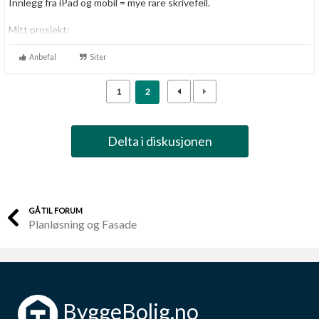
Innlegg fra iPad og mobil = mye rare skrivefeil.
Mitt prosjekt:
Halvmoderne enebolig i Kongsberg
Anbefal
Siter
1
2
Delta i diskusjonen
GÅ TIL FORUM
Planløsning og Fasade
ByggeBolig.no