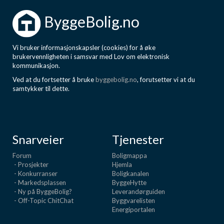
ByggeBolig.no
Vi bruker informasjonskapsler (cookies) for å øke
brukervennligheten i samsvar med Lov om elektronisk
kommunikasjon.
Ved at du fortsetter å bruke
byggebolig.no
, forutsetter vi at du
samtykker til dette.
Snarveier
Tjenester
Forum
Boligmappa
- Prosjekter
Hjemla
- Konkurranser
Boligkanalen
- Markedsplassen
ByggeHytte
- Ny på ByggeBolig?
Leverandørguiden
- Off-Topic ChitChat
Byggvarelisten
Energiportalen