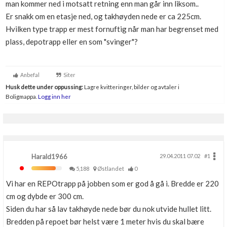
man kommer ned i motsatt retning enn man går inn liksom..
Boligmappa+
Er snakk om en etasje ned, og takhøyden nede er ca 225cm.
Nytt
Få mer ut av Boligmappa
Hvilken type trapp er mest fornuftig når man har begrenset med
plass, depotrapp eller en som "svinger"?
Anbefal
Siter
Husk dette under oppussing:
Lagre kvitteringer, bilder og avtaler i
Boligmappa.
Logg inn her
Harald1966
29.04.2011 07.02
#1
5,188
Østlandet
0
Vi har en REPOtrapp på jobben som er god å gå i. Bredde er 220
cm og dybde er 300 cm.
Siden du har så lav takhøyde nede bør du nok utvide hullet litt.
Bredden på repoet bør helst være 1 meter hvis du skal bære