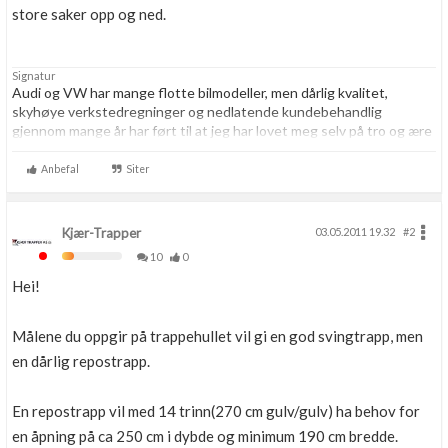
store saker opp og ned.
Signatur
Audi og VW har mange flotte bilmodeller, men dårlig kvalitet,
skyhøye verkstedregninger og nedlatende kundebehandlig
gjennom mange år har ført til at jeg har lovet meg selv på tro og ære
at jeg resten av livet aldri skal kjøpe noe som helst hos VAG igjen.
Aldri.
Anbefal
Siter
Kjær-Trapper
03.05.2011 19.32
#2
10
0
Hei!
Målene du oppgir på trappehullet vil gi en god svingtrapp, men
en dårlig repostrapp.
En repostrapp vil med 14 trinn(270 cm gulv/gulv) ha behov for
en åpning på ca 250 cm i dybde og minimum 190 cm bredde.