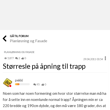
Last opp selv
Ta vare på fargekoder og kvitteringer
Verdi & økonomi
Din største investering
GÅ TIL FORUM
Planløsning og Fasade
Finn håndverkere
Søk blant 9000 bedrifter
PLANLØSNING OG FASADE
5,877
2
0
29.04.2011 03.54
Papirer som mangler
Størresle på åpning til trapp
Skaff dokumentasjon som mangler
Kundeservice
pekki
Få svar på det du lurer på
95
0
Noen som har noen formening om hvor stor størrelse man må ha
Kom i gang med Boligmappa
for å sette inn en noenlunde normal trapp? Åpningen min er ca
Se din bolig? Klikk her
220 bredde og 190cm dybde, og den må være 180 grader, dvs at