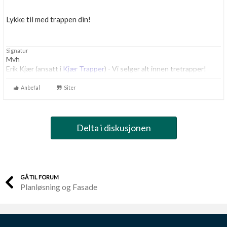
Lykke til med trappen din!
Signatur
Mvh
Erik Kjær (ansatt i
Kjær Trapper
) - Vi selger alt innen tretrapper!
Anbefal
Siter
Delta i diskusjonen
GÅ TIL FORUM
Planløsning og Fasade