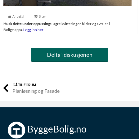
Anbefal
Siter
Husk dette under oppussing:
Lagre kvitteringer, bilder og avtaler i
Boligmappa.
Logg inn her
Delta i diskusjonen
GÅ TIL FORUM
Planløsning og Fasade
ByggeBolig.no