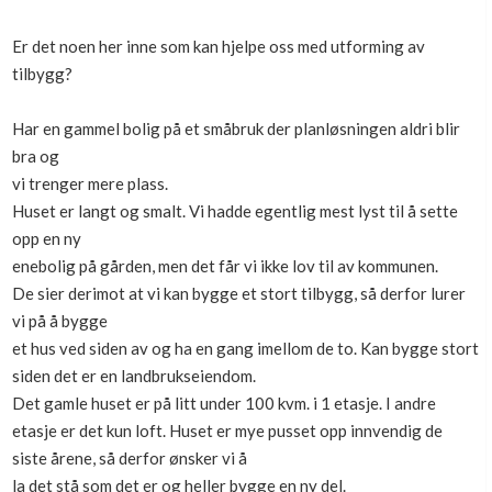
Boligmappa+
Nytt
Er det noen her inne som kan hjelpe oss med utforming av
Få mer ut av Boligmappa
tilbygg?
Har en gammel bolig på et småbruk der planløsningen aldri blir
bra og
vi trenger mere plass.
Huset er langt og smalt. Vi hadde egentlig mest lyst til å sette
opp en ny
enebolig på gården, men det får vi ikke lov til av kommunen.
De sier derimot at vi kan bygge et stort tilbygg, så derfor lurer
vi på å bygge
et hus ved siden av og ha en gang imellom de to. Kan bygge stort
siden det er en landbrukseiendom.
Det gamle huset er på litt under 100 kvm. i 1 etasje. I andre
etasje er det kun loft. Huset er mye pusset opp innvendig de
siste årene, så derfor ønsker vi å
la det stå som det er og heller bygge en ny del.