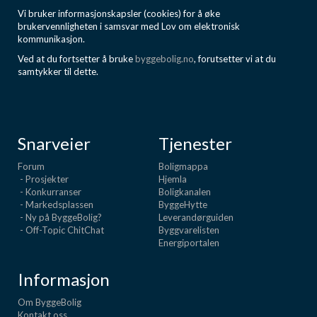
Vi bruker informasjonskapsler (cookies) for å øke
brukervennligheten i samsvar med Lov om elektronisk
kommunikasjon.
Ved at du fortsetter å bruke
byggebolig.no
, forutsetter vi at du
samtykker til dette.
Snarveier
Tjenester
Forum
Boligmappa
- Prosjekter
Hjemla
- Konkurranser
Boligkanalen
- Markedsplassen
ByggeHytte
- Ny på ByggeBolig?
Leverandørguiden
- Off-Topic ChitChat
Byggvarelisten
Energiportalen
Informasjon
Om ByggeBolig
Kontakt oss