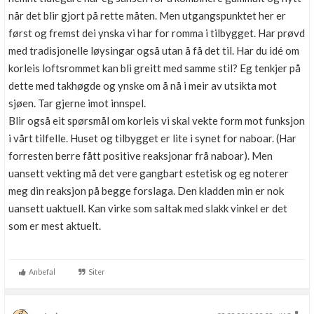
når det blir gjort på rette måten. Men utgangspunktet her er
først og fremst dei ynska vi har for romma i tilbygget. Har prøvd
med tradisjonelle løysingar også utan å få det til. Har du idé om
korleis loftsrommet kan bli greitt med samme stil? Eg tenkjer på
dette med takhøgde og ynske om å nå i meir av utsikta mot
sjøen. Tar gjerne imot innspel.
Blir også eit spørsmål om korleis vi skal vekte form mot funksjon
i vårt tilfelle. Huset og tilbygget er lite i synet for naboar. (Har
forresten berre fått positive reaksjonar frå naboar). Men
uansett vekting må det vere gangbart estetisk og eg noterer
meg din reaksjon på begge forslaga. Den kladden min er nok
uansett uaktuell. Kan virke som saltak med slakk vinkel er det
som er mest aktuelt.
Anbefal
Siter