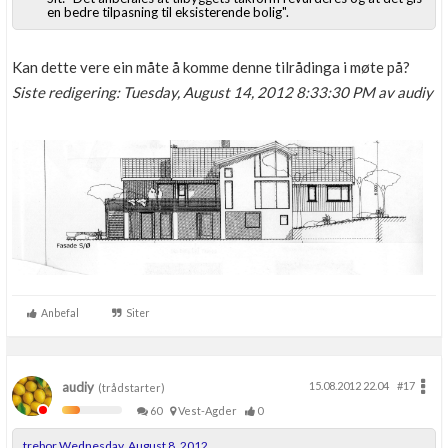
en bedre tilpasning til eksisterende bolig".
Kan dette vere ein måte å komme denne tilrådinga i møte på?
Siste redigering: Tuesday, August 14, 2012 8:33:30 PM av audiy
Anbefal
Siter
audiy
15.08.2012 22.04
#17
(trådstarter)
60
Vest-Agder
0
trebor Wednesday, August 8, 2012