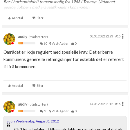
Bor i horisontaldelt tomannsbolig fra 1948 i Tromsø. Utdannet
geolog, jobber i med gravesøknader i kommunen.
Anbefal
Siter
audiy
08.08.2012 22.23
#15
(trådstarter)
60
Vest-Agder
0
Området er ikkje regulert med spesielle krav. Det er berre
kommunens generelle retningslinjer for estetikk det er referert
til frå kommunen.
Anbefal
Siter
audiy
14.08.2012 21.12
#16
(trådstarter)
60
Vest-Agder
0
audiy Wednesday, August 8, 2012
Sit: "Det anbefales at tilbyggets takform revurderes og at det gis