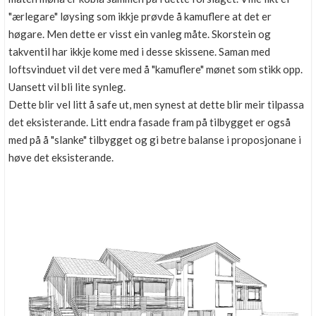
"ærlegare" løysing som ikkje prøvde å kamuflere at det er
høgare. Men dette er visst ein vanleg måte. Skorstein og
takventil har ikkje kome med i desse skissene. Saman med
loftsvinduet vil det vere med å "kamuflere" mønet som stikk opp.
Uansett vil bli lite synleg.
Dette blir vel litt å safe ut, men synest at dette blir meir tilpassa
det eksisterande. Litt endra fasade fram på tilbygget er også
med på å "slanke" tilbygget og gi betre balanse i proposjonane i
høve det eksisterande.