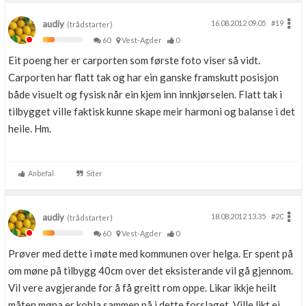
audiy
16.08.2012 09.05
#19
(trådstarter)
60
Vest-Agder
0
Eit poeng her er carporten som første foto viser så vidt.
Carporten har flatt tak og har ein ganske framskutt posisjon
både visuelt og fysisk når ein kjem inn innkjørselen. Flatt tak i
tilbygget ville faktisk kunne skape meir harmoni og balanse i det
heile. Hm.
Anbefal
Siter
audiy
18.08.2012 13.35
#20
(trådstarter)
60
Vest-Agder
0
Prøver med dette i møte med kommunen over helga. Er spent på
om møne på tilbygg 40cm over det eksisterande vil gå gjennom.
Vil vere avgjerande for å få greitt rom oppe. Likar ikkje heilt
måten møna er kobla sammen på i dette forslaget. Ville likt ei