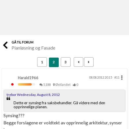
Last opp selv
Ta vare på fargekoder og kvitteringer
Verdi & økonomi
Din største investering
GÅ TIL FORUM
Planløsning og Fasade
Finn håndverkere
Søk blant 9000 bedrifter
1
2
3
Papirer som mangler
Skaff dokumentasjon som mangler
Harald1966
08.08.2012 20.15
#11
5,188
Østlandet
0
Kundeservice
trebor Wednesday, August 8, 2012
Få svar på det du lurer på
Dette er synsing fra saksbehandler. Gå videre med den
opprinnelige planen.
Kom i gang med Boligmappa
Synsing???
Se din bolig? Klikk her
Begge forslagene er voldtekt av opprinnelig arkitektur, synser