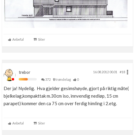
Anbefal
Siter
trebor
16.08.2012 00.01
#18
372
trøndelag
0
Der ja! Nydelig. Hva gjelder gesimshøyde, gjort på riktig måte(
bjelkelag,kompakttak m.30cm iso, innvendig nedløp, 15 cm
parapet) kommer den ca 75 cm over ferdig himling i 2.etg.
Anbefal
Siter