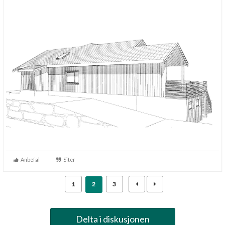
Anbefal
Siter
1
2
3
Delta i diskusjonen