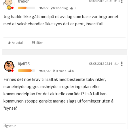
trebor
08.08.2012 22.02
#13
372
trøndelag
0
Jeg hadde ikke gått med på et avslag som bare var begrunnet
med at saksbehandler ikke syns det er pent, ihvertfall.
Anbefal
Siter
KjellTS
08.08.2012 22.14
#14
5,337
Tromsø
0
Finnes det noe krav til saltak med bestemte takvinkler,
mønehøyde og gesimshøyde i reguleringsplan eller
kommunedelplan for det aktuelle området? I så fall kan
kommunen stoppe ganske mange slags utforminger uten å
"synse".
Signatur