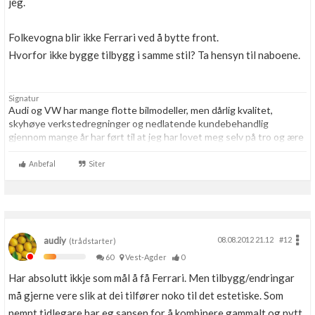
jeg.
Boligmappa+
Nytt
Få mer ut av Boligmappa
Folkevogna blir ikke Ferrari ved å bytte front.
Hvorfor ikke bygge tilbygg i samme stil? Ta hensyn til naboene.
Signatur
Audi og VW har mange flotte bilmodeller, men dårlig kvalitet,
skyhøye verkstedregninger og nedlatende kundebehandlig
gjennom mange år har ført til at jeg har lovet meg selv på tro og ære
at jeg resten av livet aldri skal kjøpe noe som helst hos VAG igjen.
Aldri.
Anbefal
Siter
audiy
08.08.2012 21.12
#12
(trådstarter)
60
Vest-Agder
0
Har absolutt ikkje som mål å få Ferrari. Men tilbygg/endringar
må gjerne vere slik at dei tilfører noko til det estetiske. Som
nemnt tidlegare har eg sansen for å kombinere gammalt og nytt