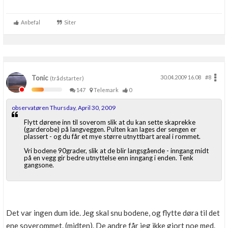
Anbefal
Siter
Tonic
30.04.2009 16.08
#8
(trådstarter)
147
Telemark
0
observatøren Thursday, April 30, 2009
Flytt dørene inn til soverom slik at du kan sette skaprekke
(garderobe) på langveggen. Pulten kan lages der sengen er
plassert - og du får et mye større utnyttbart areal i rommet.
Vri bodene 90grader, slik at de blir langsgående - inngang midt
på en vegg gir bedre utnyttelse enn inngang i enden. Tenk
gangsone.
Det var ingen dum ide. Jeg skal snu bodene, og flytte døra til det
ene soverommet. (midten). De andre får jeg ikke gjort noe med.