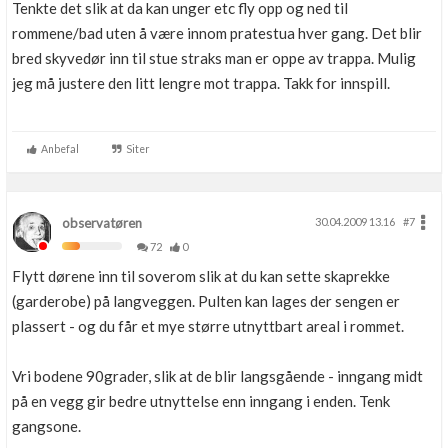
Tenkte det slik at da kan unger etc fly opp og ned til
rommene/bad uten å være innom pratestua hver gang. Det blir
bred skyvedør inn til stue straks man er oppe av trappa. Mulig
jeg må justere den litt lengre mot trappa. Takk for innspill.
Anbefal
Siter
observatøren
30.04.2009 13.16
#7
72
0
Flytt dørene inn til soverom slik at du kan sette skaprekke
(garderobe) på langveggen. Pulten kan lages der sengen er
plassert - og du får et mye større utnyttbart areal i rommet.
Vri bodene 90grader, slik at de blir langsgående - inngang midt
på en vegg gir bedre utnyttelse enn inngang i enden. Tenk
gangsone.