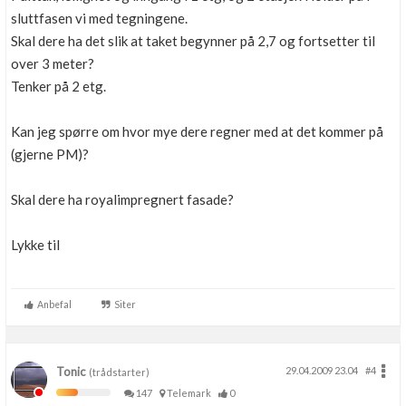
sluttfasen vi med tegningene.
Skal dere ha det slik at taket begynner på 2,7 og fortsetter til
over 3 meter?
Tenker på 2 etg.
Kan jeg spørre om hvor mye dere regner med at det kommer på
(gjerne PM)?
Skal dere ha royalimpregnert fasade?
Lykke til
Anbefal
Siter
Tonic
29.04.2009 23.04
#4
(trådstarter)
147
Telemark
0