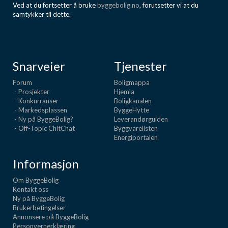
Ved at du fortsetter å bruke
byggebolig.no
, forutsetter vi at du
samtykker til dette.
Snarveier
Tjenester
Forum
Boligmappa
- Prosjekter
Hjemla
- Konkurranser
Boligkanalen
- Markedsplassen
ByggeHytte
- Ny på ByggeBolig?
Leverandørguiden
- Off-Topic ChitChat
Byggvarelisten
Energiportalen
Informasjon
Om ByggeBolig
Kontakt oss
Ny på ByggeBolig
Brukerbetingelser
Annonsere på ByggeBolig
Personvernerklæring