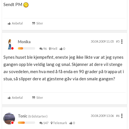
Sendt PM
Anbefal
Siter
Monika
30.04.2009 11.05
#5
96
Hell
0
Synes huset ble kjempefint, eneste jeg ikke likte var at jeg synes
gangen opp ble veldig lang og smal. Skjønner at dere vil stenge
av sovedelen, men hva med å få enda en 90 grader på trappa ut i
stua, så slipper dere at gjestene gåv via den smale gangen?
Anbefal
Siter
Tonic
30.04.2009 13.06
#6
(trådstarter)
147
Telemark
0