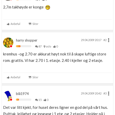
2,7m takhøyde er konge
Anbefal
Siter
harry shopper
29.04.2009 20.17
#2
87
oslo
0
kremhus -og 2.70 er akkurat høyt nok til å skape luftige store
rom. grattis. Vi har 2.70 i 1. etasje. 2.40 i kjeller og 2 etasje.
Anbefal
Siter
blå1974
29.04.2009 20.42
#3
15
0
Det var litt kjekt, for huset deres ligner en god del på vårt hus.
Pulttak, leilighet og inngang i 1 etg, og 2 etasjer. Holder på i