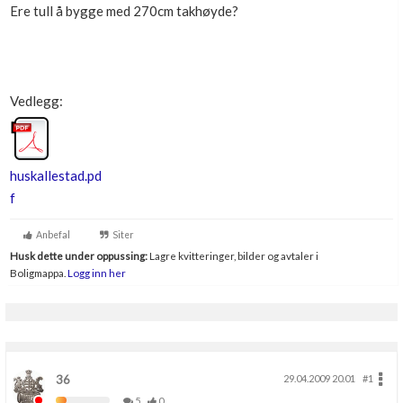
Ere tull å bygge med 270cm takhøyde?
Boligmappa+
Nytt
Få mer ut av Boligmappa
Vedlegg:
huskallestad.pd
f
Anbefal
Siter
Husk dette under oppussing:
Lagre kvitteringer, bilder og avtaler i
Boligmappa.
Logg inn her
36
29.04.2009 20.01
#1
5
0