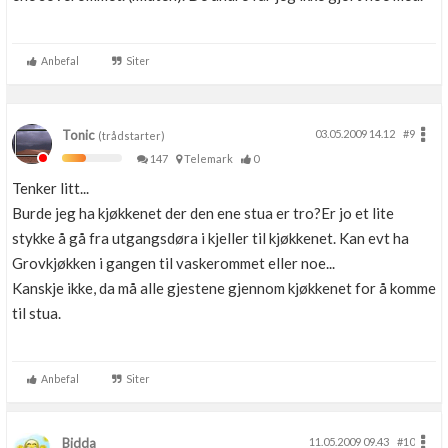
Anbefal
Siter
Tonic
03.05.2009 14.12
#9
(trådstarter)
147
Telemark
0
Tenker litt...
Burde jeg ha kjøkkenet der den ene stua er tro?Er jo et lite
stykke å gå fra utgangsdøra i kjeller til kjøkkenet. Kan evt ha
Grovkjøkken i gangen til vaskerommet eller noe...
Kanskje ikke, da må alle gjestene gjennom kjøkkenet for å komme
til stua.
Anbefal
Siter
Bidda
11.05.2009 09.43
#10