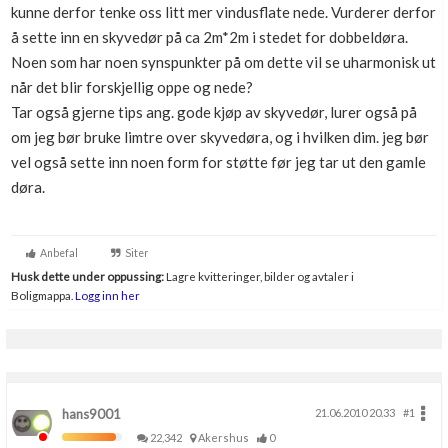
kunne derfor tenke oss litt mer vindusflate nede. Vurderer derfor
Boligmappa+
å sette inn en skyvedør på ca 2m*2m i stedet for dobbeldøra.
Nytt
Få mer ut av Boligmappa
Noen som har noen synspunkter på om dette vil se uharmonisk ut
når det blir forskjellig oppe og nede?
Tar også gjerne tips ang. gode kjøp av skyvedør, lurer også på
om jeg bør bruke limtre over skyvedøra, og i hvilken dim. jeg bør
vel også sette inn noen form for støtte før jeg tar ut den gamle
døra.
Anbefal
Siter
Husk dette under oppussing:
Lagre kvitteringer, bilder og avtaler i
Boligmappa.
Logg inn her
hans9001
21.06.2010 20.33
#1
22,342
Akershus
0