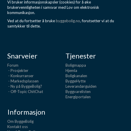
Vi bruker informasjonskapsler (cookies) for å øke
brukervennligheten i samsvar med Lov om elektronisk
kommunikasjon.
Ved at du fortsetter å bruke
byggebolig.no
, forutsetter vi at du
samtykker til dette.
Snarveier
Tjenester
Forum
Boligmappa
- Prosjekter
Hjemla
- Konkurranser
Boligkanalen
- Markedsplassen
ByggeHytte
- Ny på ByggeBolig?
Leverandørguiden
- Off-Topic ChitChat
Byggvarelisten
Energiportalen
Informasjon
Om ByggeBolig
Kontakt oss