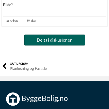
Bilde?
Anbefal
Siter
Delta i diskusjonen
GÅ TIL FORUM
Planløsning og Fasade
ByggeBolig.no