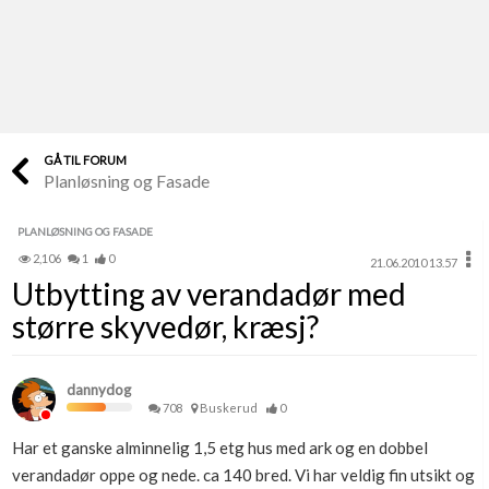
Last opp selv
Ta vare på fargekoder og kvitteringer
Verdi & økonomi
Din største investering
GÅ TIL FORUM
Planløsning og Fasade
Finn håndverkere
Søk blant 9000 bedrifter
PLANLØSNING OG FASADE
2,106
1
0
21.06.2010 13.57
Papirer som mangler
Utbytting av verandadør med
Skaff dokumentasjon som mangler
større skyvedør, kræsj?
Kundeservice
Få svar på det du lurer på
dannydog
708
Buskerud
0
Kom i gang med Boligmappa
Har et ganske alminnelig 1,5 etg hus med ark og en dobbel
Se din bolig? Klikk her
verandadør oppe og nede. ca 140 bred. Vi har veldig fin utsikt og