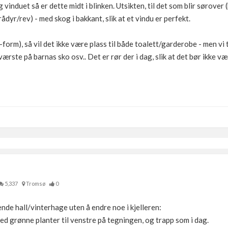
vinduet så er dette midt i blinken. Utsikten, til det som blir sørover (
rådyr/rev) - med skog i bakkant, slik at et vindu er perfekt.
L-form), så vil det ikke være plass til både toalett/garderobe - men vi 
ærste på barnas sko osv.. Det er rør der i dag, slik at det bør ikke væ
5,337
Tromsø
0
de hall/vinterhage uten å endre noe i kjelleren:
ed grønne planter til venstre på tegningen, og trapp som i dag.