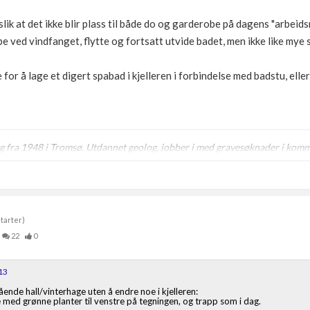
lik at det ikke blir plass til både do og garderobe på dagens "arbeids
be ved vindfanget, flytte og fortsatt utvide badet, men ikke like mye
for å lage et digert spabad i kjelleren i forbindelse med badstu, eller
ig fra 1948 i Tromsø. Utdannet geolog, jobber i med gravesøknader i kom
tarter)
22
0
13
ende hall/vinterhage uten å endre noe i kjelleren:
 med grønne planter til venstre på tegningen, og trapp som i dag.