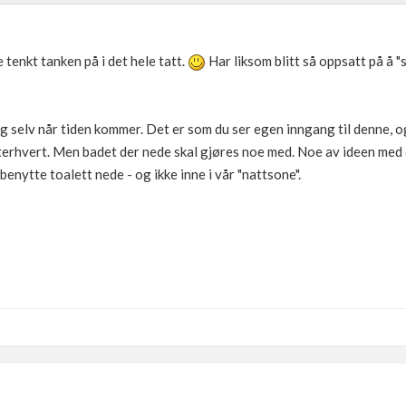
 tenkt tanken på i det hele tatt.
Har liksom blitt så oppsatt på å "
seg selv når tiden kommer. Det er som du ser egen inngang til denne, og
terhvert. Men badet der nede skal gjøres noe med. Noe av ideen med 
benytte toalett nede - og ikke inne i vår "nattsone".