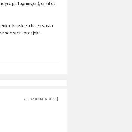
høyre på tegningen), er til et
tenkte kanskje å ha en vask i
re noe stort prosjekt.
23.10.2013 14.02
#12