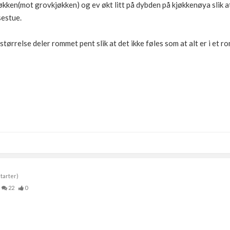
kken(mot grovkjøkken) og ev økt litt på dybden på kjøkkenøya slik at
sestue.
 størrelse deler rommet pent slik at det ikke føles som at alt er i et ro
tarter)
22
0