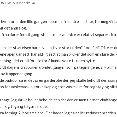
1,735
Trondheim
0
 hvorfor er den lille gangen separert fra entre med dør, for meg virk
lt det andre og.
å ha dører inn til gang, stue etc slik at entre er relativt separert fr
 den der størrelsen bare i veien, hvor stor er den? 1m x 1,4? Ofte er 
ene åpen uansett, har aldrig sett at man bruker det som en sluse der
ening- det er altfor lite for å kunne være til noen nytte.
holdt dagens trapp, men utvidet gangen som på tegningene, slik at m
n av trappenedgang .
ide bad/do , så er det jo en garderobe der, jeg skulle beholdt den s
ss for vaskemaskin, tørkeskap og stor vaskekum for regntøy og slikt.
gt, jeg skulle heller beholde den der den er, men fjernet vindfange
om og tilgang til garderobe.
ra forslag 2 (noe smalere) Der hadde jeg da heller redusert bredden