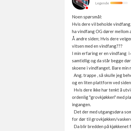
Legende
Noen spørsmål:
Hvis dere vil beholde vindfang,
ha vindfang OG dører mellom a
Å andre siden; Hvis dere velger 
vitsen med en vindfang???
I min erfaring er en vindfang i
samtidlig og da står begge dør
skoene i vindfanget. Bare min m
Ang. trappe , så skulle jeg be
og en liten plattform ved side
Hvis dere ikke har tenkt å utv
ordenlig "grovkjøkken" med pla
ingangen.
Det der med utgangsdøra som sa
for dør til grovkjøkken/vasker
Da blir bredden på kjøkkenet f