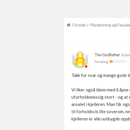
Forside
Planløsning og Fasad
The Godfather
(tråds
Fersking
Takk for svar og mange gode in
Vi liker også ideen med å åpne o
uforholdsmessig stort - og at de
arealet i kjelleren. Man får og
til forholdsvis lite soverom, n
kjelleren er alle uutbygde opp