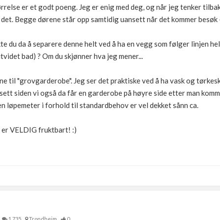
relse er et godt poeng. Jeg er enig med deg, og når jeg tenker tilb
r det. Begge dørene står opp samtidig uansett når det kommer besøk - 
e du da å separere denne helt ved å ha en vegg som følger linjen helt
tvidet bad) ? Om du skjønner hva jeg mener...
ne til "grovgarderobe". Jeg ser det praktiske ved å ha vask og tørkes
sett siden vi også da får en garderobe på høyre side etter man komm
men løpemeter i forhold til standardbehov er vel dekket sånn ca.
e er VELDIG fruktbart! :)
1,735
Trondheim
0