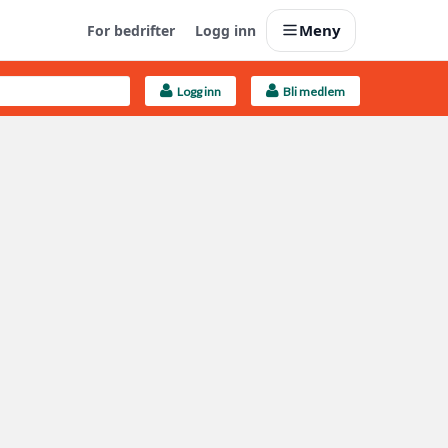
Meny
For bedrifter
Logg inn
Logg inn
Bli medlem
Last opp selv
Ta vare på fargekoder og kvitteringer
Finn håndverkere
Søk blant 9000 bedrifter
Kundeservice
Få svar på det du lurer på
Boligmappa+
Nytt
Få mer ut av Boligmappa