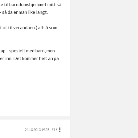
ake til barndomshjemmet mitt så
så da er man like langt.
 ut til verandaen ( altså som
kap - spesielt med barn, men
er inn. Det kommer helt an på
24.10.2013 19.58
#16