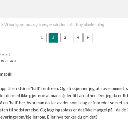
e
Vi har kjøpt hus og trenger sårt innspill til ny planløsning
1
2
3
tarter)
22
0
nspill!
pp til en større "hall" i entreen. Og så skjønner jeg at soverommet, sli
t dermed ikke gjør noe at man stjeler litt areal her. Det jeg da er lit
så en "hall" her, hvor man da tar av det som i dag er innredet som et 
esten til bodstørrelse. Og lagringsplass er det ikke mangel på - da d
bevaringsrom/kjellerrom. Eller hva tenker du om det?