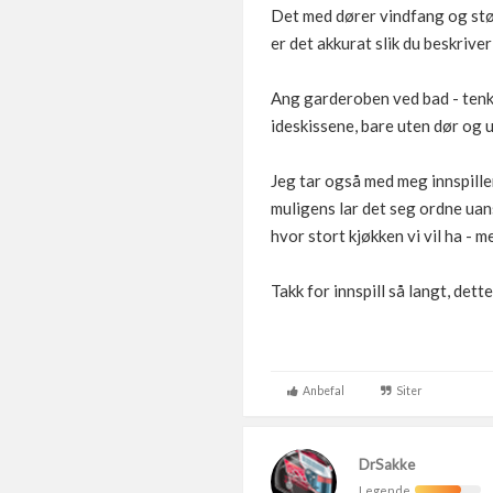
Det med dører vindfang og stør
er det akkurat slik du beskrive
Ang garderoben ved bad - tenkt
ideskissene, bare uten dør og u
Jeg tar også med meg innspille
muligens lar det seg ordne uan
hvor stort kjøkken vi vil ha - 
Takk for innspill så langt, dett
Anbefal
Siter
DrSakke
Legende