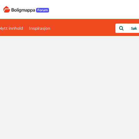
Nytt innhold
Inspirasjon
Boligens papirer
Den enkleste måten å få papirene i orden
rav
Verdi & økonomi
Din største investering
Papirer som mangler
Skaff dokumentasjon som mangler
Kom i gang med Boligmappa
Se din bolig? Klikk her