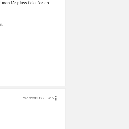
 man får plass f.eks for en
m.
24.10.2013 12.25
#15