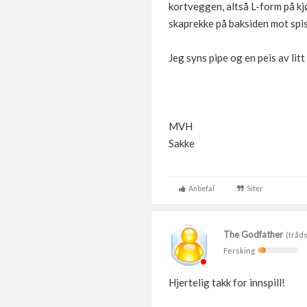
kortveggen, altså L-form på kjø
skaprekke på baksiden mot spi
Jeg syns pipe og en peis av litt
MVH
Sakke
Anbefal
Siter
The Godfather
(tråds
Fersking
Hjertelig takk for innspill!