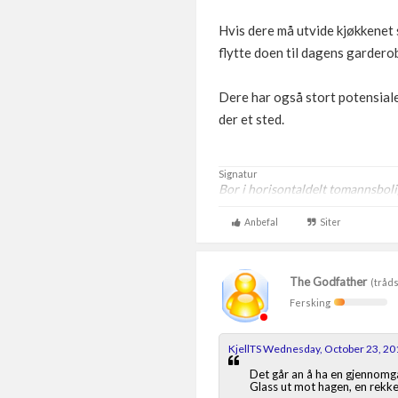
Hvis dere må utvide kjøkkenet s
flytte doen til dagens gardero
Dere har også stort potensiale 
der et sted.
Signatur
Bor i horisontaldelt tomannsbol
Anbefal
Siter
The Godfather
(tråds
Fersking
KjellTS Wednesday, October 23, 20
Det går an å ha en gjennomgå
Glass ut mot hagen, en rekke