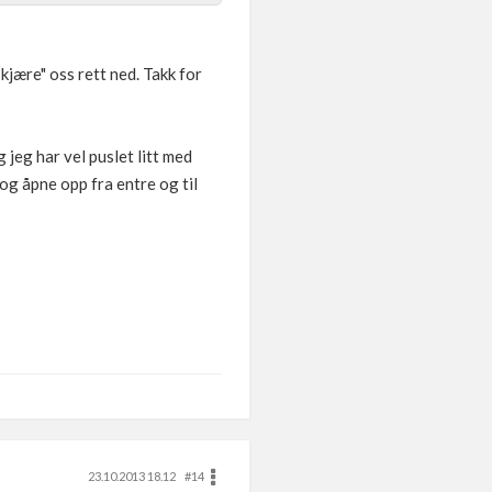
skjære" oss rett ned. Takk for
 jeg har vel puslet litt med
og åpne opp fra entre og til
23.10.2013 18.12
#14