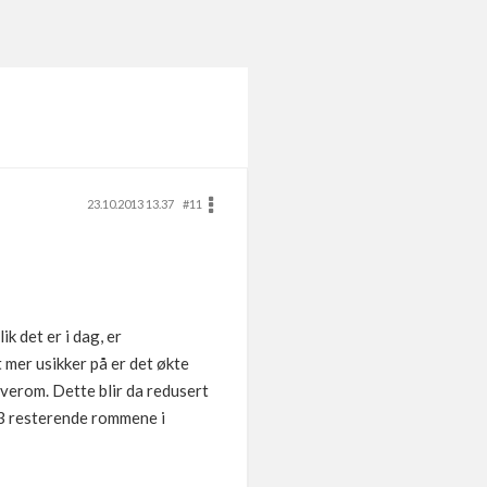
23.10.2013 13.37
#11
k det er i dag, er
t mer usikker på er det økte
soverom. Dette blir da redusert
e 3 resterende rommene i