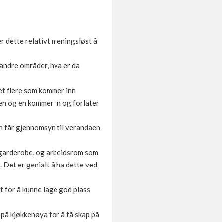
er dette relativt meningsløst å
a andre områder, hva er da
det flere som kommer inn
 en og en kommer in og forlater
an får gjennomsyn til verandaen
om garderobe, og arbeidsrom som
 Det er genialt å ha dette ved
t for å kunne lage god plass
 på kjøkkenøya for å få skap på