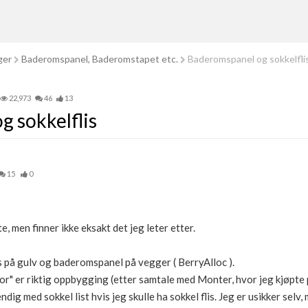
ger
Baderomspanel, Baderomstapet etc.
Baderomspanel og sokkelfli
22,973
46
13
 sokkelflis
15
0
, men finner ikke eksakt det jeg leter etter.
is på gulv og baderomspanel på vegger ( BerryAlloc ).
ror" er riktig oppbygging (etter samtale med Monter, hvor jeg kjøpte
ig med sokkel list hvis jeg skulle ha sokkel flis. Jeg er usikker selv, 