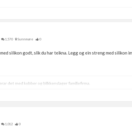
1,570
Sunnmøre
0
ed silikon godt, slik du har teikna. Legg og ein streng med silikon im
ar det med kobber og blikkenslager familiefirma.
1,012
0