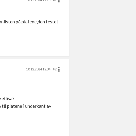
nnlisten på platene,den festet
10.12.2014 12.34
#2
keflisa?
 til platene i underkant av