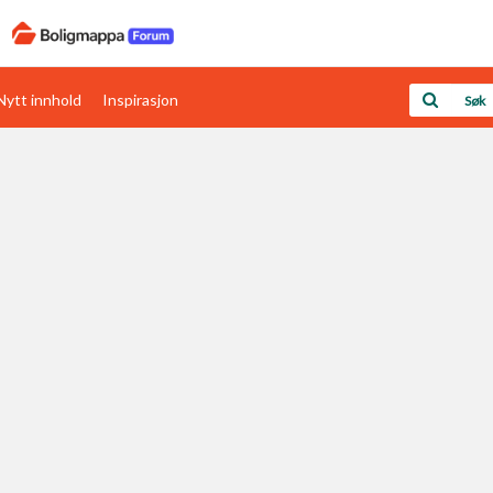
Nytt innhold
Inspirasjon
Boligens papirer
Den enkleste måten å få papirene i orden
rav
Verdi & økonomi
Din største investering
Papirer som mangler
Skaff dokumentasjon som mangler
Kom i gang med Boligmappa
Se din bolig? Klikk her