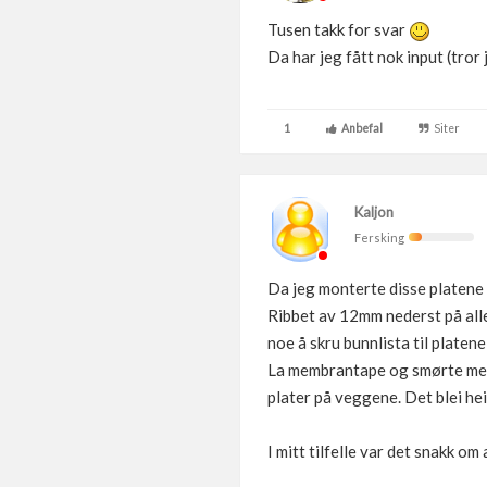
Tusen takk for svar
Da har jeg fått nok input (tror 
1
Anbefal
Siter
Kaljon
Fersking
Da jeg monterte disse platene i
Ribbet av 12mm nederst på alle 
noe å skru bunnlista til platene 
La membrantape og smørte memb
plater på veggene. Det blei heil
I mitt tilfelle var det snakk o