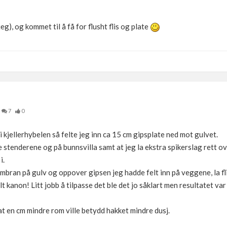
jeg), og kommet til å få for flusht flis og plate
7
0
 kjellerhybelen så felte jeg inn ca 15 cm gipsplate ned mot gulvet.
stenderene og på bunnsvilla samt at jeg la ekstra spikerslag rett ove
i.
ran på gulv og oppover gipsen jeg hadde felt inn på veggene, la fl
t kanon! Litt jobb å tilpasse det ble det jo såklart men resultatet var
m at en cm mindre rom ville betydd hakket mindre dusj.