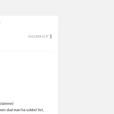
s
10.12.2014 11.57
 platene)
men skal man ha sokkel list,