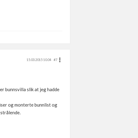
15.03.2015 10.04
#7
r bunnsvilla slik at jeg hadde
iser og monterte bunnlist og
 strålende.