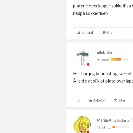
platene overlapper sokkelfisa 
nedpå sokkelfisen
Anbefal
Siter
ollebolle
Veteran
Her har jeg bunnlist og sokkelf
Å lekte ut slik at plata overla
3
Anbefal
Siter
MariusA
(trådstarter)
Fersking