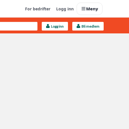
Meny
For bedrifter
Logg inn
Logg inn
Bli medlem
Last opp selv
Ta vare på fargekoder og kvitteringer
Finn håndverkere
Søk blant 9000 bedrifter
Kundeservice
Få svar på det du lurer på
Boligmappa+
Nytt
Få mer ut av Boligmappa