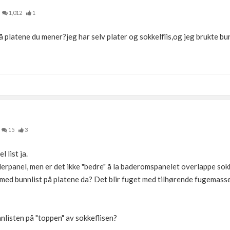
1,012
1
å platene du mener?jeg har selv plater og sokkelflis,og jeg brukte bu
15
3
 list ja.
nderpanel, men er det ikke "bedre" å la baderomspanelet overlappe sok
g" med bunnlist på platene da? Det blir fuget med tilhørende fugemasse
nnlisten på "toppen" av sokkeflisen?