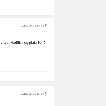
10.12.2014 12.40
#3
ylla sokkelflisa og plata for å
10.12.2014 12.55
#4