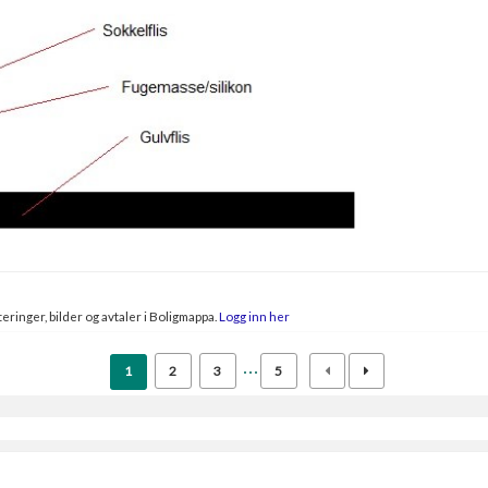
eringer, bilder og avtaler i Boligmappa.
Logg inn her
1
2
3
5