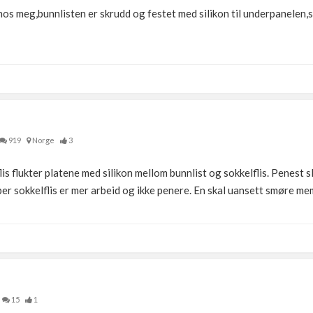
hos meg,bunnlisten er skrudd og festet med silikon til underpanelen,s
919
Norge
3
lis flukter platene med silikon mellom bunnlist og sokkelflis. Penest s
pper sokkelflis er mer arbeid og ikke penere. En skal uansett smøre me
15
1