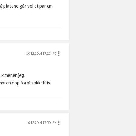
å platene går vel et par cm
10.12.2014 17.26
#5
lik mener jeg.
mbran opp forbi sokkelflis.
10.12.2014 17.50
#6