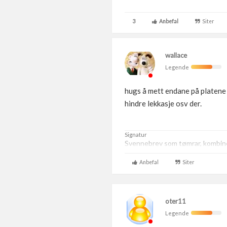
3
Anbefal
Siter
wallace
Legende
hugs å mett endane på platene m
hindre lekkasje osv der.
Signatur
Svennebrev som tømrar, kombiner
Anbefal
Siter
oter11
Legende