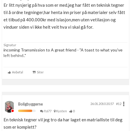
Er litt nysjerig på hva som er med,jeg har fått en teknisk tegner
Boligmappa+
Nytt
til å ordne tegninger,har henta inn priser på materialer selv fått
Få mer ut av Boligmappa
et tilbud på 400.000kr med islasjon,men uten vetilasjon og
vinduer siden vi ikke helt veit hva vi skal gå for.
Signatur
incoming Transmission to A great friend - "A toast to what you've
left behind.."
"To the best crew any user ever had, this may be the last time we're
alltogether, but no matter what the future holds, no matter how far
Anbefal
Siter
we travel, a part of us.. a very important part, will always remain here
on ....-Sky."
Boligbyggerne
26.01.2010 20.57
#12
9,677
Kysten
0
En teknisk tegner vil jeg tro da har laget en matrialliste til deg
som er komplett?