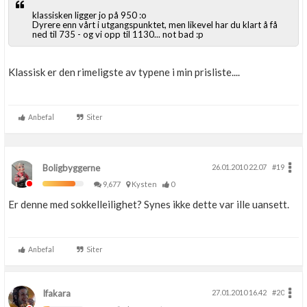
klassisken ligger jo på 950 :o
Dyrere enn vårt i utgangspunktet, men likevel har du klart å få
ned til 735 - og vi opp til 1130... not bad :p
Klassisk er den rimeligste av typene i min prisliste....
Anbefal
Siter
Boligbyggerne
26.01.2010 22.07
#19
9,677
Kysten
0
Er denne med sokkelleilighet? Synes ikke dette var ille uansett.
Anbefal
Siter
Ifakara
27.01.2010 16.42
#20