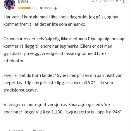
Børge
26.01.2010 21.17
#15
3,955
0
Har vært i kontakt med Hiba i hele dag holdt jeg på si, og har
kommet frem til at det er lite som er manko.
Grunnmur osv er selvfølgelig ikke med, men Pipe og pipebeslag
kommer i tillegg til andre har jeg merka. Ellers er det med
gipsplater på vegg, vi velger ut disse og tar med Litex
istedenfor....
Hvor er det du bor i landet? Synes den prisen din på sinkitt var
meget lav.. Iflg min prisliste ligger sinken på 901 - da som
tradisjonsutgave.
Vi velger en omtegnet versjon av Smaragd og med våre
endringer ligger vi på ca 1.130' i byggesettpris - opp fra 946'