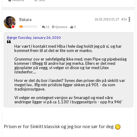
Anbefal
Siter
Ifakara
26.01.2010 21.27
#16
11
Hjemme
0
Børge Tuesday, January 26, 2010
Har vært i kontakt med Hiba i hele dag holdt jeg på si, og har
kommet frem til at det er lite som er manko.
Grunnmur osv er selvfølgelig ikke med, men Pipe og pipebeslag
kommer i tillegg til andre har jeg merka. Ellers er det med
gipsplater på vegg, vi velger ut disse og tar med Litex
istedenfor....
Hvor er det du bor i landet? Synes den prisen din på sinkitt var
meget lav.. Iflg min prisliste ligger sinken på 901 - da som
tradisjonsutgave.
Vi velger en omtegnet versjon av Smaragd og med våre
endringer ligger vi på ca 1.130' i byggesettpris - opp fra 946'
Prisen er for Sinkitt klassisk og jeg bor noe sør for deg