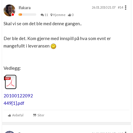
Ifakara
26.01.2010 21.07
#14
11
Hjemme
0
Skal vi se om det ble med denne gangen..
Der ble det. Kom gjerne med innspill på hva som evnt er
mangefullt i leveransen
Vedlegg:
20100122092
449[1].pdf
Anbefal
Siter