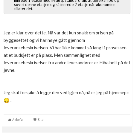
innrede 1 etasje med livsløspstandard slik at dere kan bo og
sove i denne etasjen og så innrede 2 etasje når økonomien
tillater det.
Jeg er klar over dette. Nå var det kun snakk om prisen på
byggesettet og vi har nøye gått gjennom
leveransebeskrivelsen. Vi har ikke kommet så langt i prosessen
at et budsjett er på plass. Men sammenlignet med
leveransebeskrivelser fra andre leverandører er Hiba helt på det
jevne.
Jeg skal forsøke å legge den ved igjen nå, nå er jeg på hjemmepc
.
Anbefal
Siter