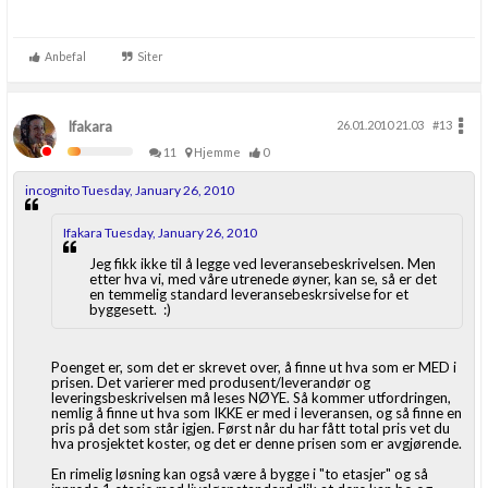
Anbefal
Siter
Ifakara
26.01.2010 21.03
#13
11
Hjemme
0
incognito Tuesday, January 26, 2010
Ifakara Tuesday, January 26, 2010
Jeg fikk ikke til å legge ved leveransebeskrivelsen. Men
etter hva vi, med våre utrenede øyner, kan se, så er det
en temmelig standard leveransebeskrsivelse for et
byggesett. :)
Poenget er, som det er skrevet over, å finne ut hva som er MED i
prisen. Det varierer med produsent/leverandør og
leveringsbeskrivelsen må leses NØYE. Så kommer utfordringen,
nemlig å finne ut hva som IKKE er med i leveransen, og så finne en
pris på det som står igjen. Først når du har fått total pris vet du
hva prosjektet koster, og det er denne prisen som er avgjørende.
En rimelig løsning kan også være å bygge i "to etasjer" og så