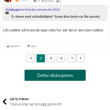
11
Hjemme
0
Boligbyggerne Tuesday, January 26, 2010
Er denne med sokkelleilighet? Synes ikke dette var ille uansett.
Litt usikker på hvem du spør, men for vår del er det uten sokkel.
Anbefal
Siter
1
2
3
4
Delta i diskusjonen
GÅ TIL FORUM
Oppussing og nybygg generelt