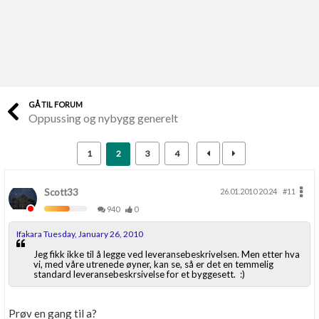
Last opp selv
Ta vare på fargekoder og kvitteringer
Verdi & økonomi
Din største investering
GÅ TIL FORUM
Oppussing og nybygg generelt
Finn håndverkere
Søk blant 9000 bedrifter
1
2
3
4
Papirer som mangler
Skaff dokumentasjon som mangler
Scott33
26.01.2010 20.24
#11
940
0
Kundeservice
Ifakara Tuesday, January 26, 2010
Få svar på det du lurer på
Jeg fikk ikke til å legge ved leveransebeskrivelsen. Men etter hva
vi, med våre utrenede øyner, kan se, så er det en temmelig
standard leveransebeskrsivelse for et byggesett. :)
Kom i gang med Boligmappa
Se din bolig? Klikk her
Prøv en gang til a?