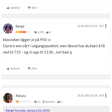
Anbefal
Siter
Børge
26.01.2010 21.29
#17
3,955
0
klassisken ligger jo på 950 :o
Dyrere enn vårt i utgangspunktet, men likevel har du klart å få
ned til 735 - og vi opp til 1130... not bad :p
Anbefal
Siter
Ifakara
26.01.2010 21.38
#18
11
Hjemme
0
Børge Tuesday, January 26, 2010