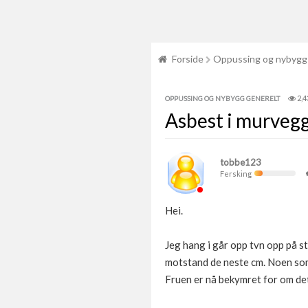
Forside
Oppussing og nybygg
2,4
OPPUSSING OG NYBYGG GENERELT
Asbest i murveg
tobbe123
Fersking
Hei.
Jeg hang i går opp tvn opp på s
motstand de neste cm. Noen som 
Fruen er nå bekymret for om de