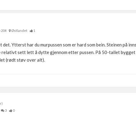
204
Østlandet
1
t det. Ytterst har du murpussen som er hard som bein. Steinen på in
e relativt sett lett å dytte gjennom etter pussen. På 50-tallet bygge
det (rødt støv over alt).
r)
3
0