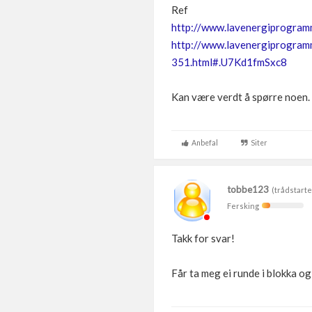
Ref
http://www.lavenergiprogra
http://www.lavenergiprogram
351.html#.U7Kd1fmSxc8
Kan være verdt å spørre noen. 
Anbefal
Siter
tobbe123
(trådstarte
Fersking
Takk for svar!
Får ta meg ei runde i blokka o