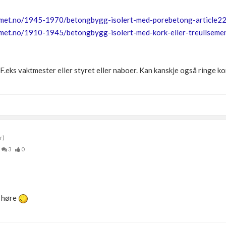
mmet.no/1945-1970/betongbygg-isolert-med-porebetong-article2
met.no/1910-1945/betongbygg-isolert-med-kork-eller-treullsemen
F.eks vaktmester eller styret eller naboer. Kan kanskje også ringe 
r)
3
0
g høre