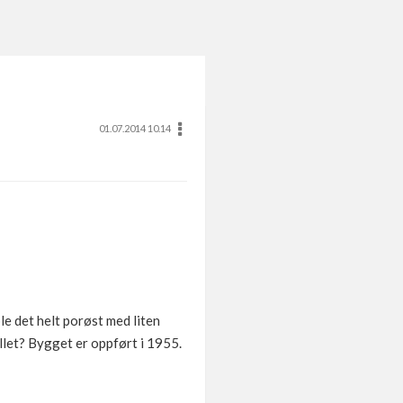
01.07.2014 10.14
e det helt porøst med liten
llet? Bygget er oppført i 1955.