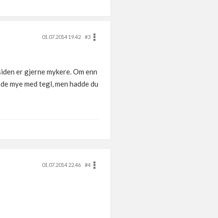
01.07.2014 19.42
#3
nsiden er gjerne mykere. Om enn
t de mye med tegl, men hadde du
01.07.2014 22.46
#4