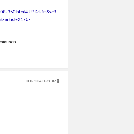
208-350.html#.U7Kd-fmSxc8
t-article2170-
kommunen.
01.07.2014 14.38
#2