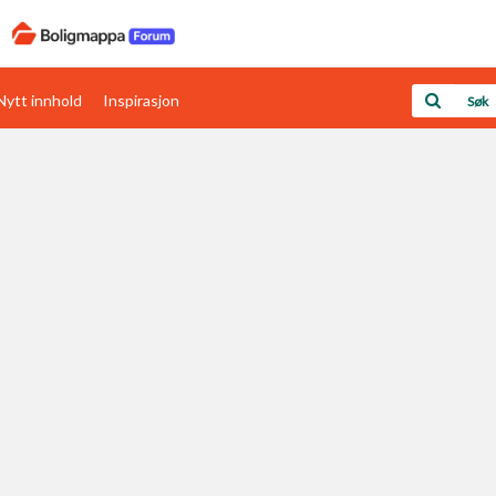
Nytt innhold
Inspirasjon
Boligens papirer
Den enkleste måten å få papirene i orden
rav
Verdi & økonomi
Din største investering
Papirer som mangler
Skaff dokumentasjon som mangler
Kom i gang med Boligmappa
Se din bolig? Klikk her