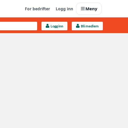
Meny
For bedrifter
Logg inn
Logg inn
Bli medlem
Last opp selv
Ta vare på fargekoder og kvitteringer
Finn håndverkere
Søk blant 9000 bedrifter
Kundeservice
Få svar på det du lurer på
Boligmappa+
Nytt
Få mer ut av Boligmappa