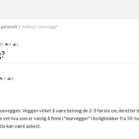
 generelt
Asbest i murvegg?
35
4
1
g?
3
0
tueveggen. Veggen virket å være betong de 2-3 første cm, deretter bl
vet hva som er vanlig å finne i "murvegger" i boligblokker fra 50-ta
tte kan være asbest.