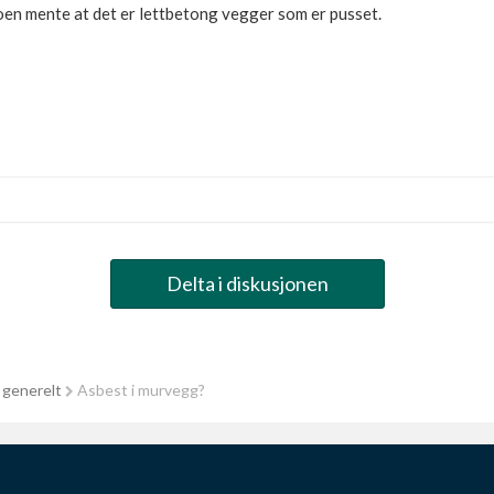
oen mente at det er lettbetong vegger som er pusset.
Delta i diskusjonen
 generelt
Asbest i murvegg?