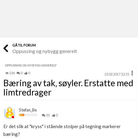
Last opp selv
Ta vare på fargekoder og kvitteringer
Verdi & økonomi
Din største investering
GÅ TIL FORUM
Oppussing og nybygg generelt
Finn håndverkere
Søk blant 9000 bedrifter
OPPUSSING OG NYBYGG GENERELT
236
0
0
23.02.2017 22.55
Papirer som mangler
Bæring av tak, søyler. Erstatte med
Skaff dokumentasjon som mangler
limtredrager
Kundeservice
Få svar på det du lurer på
Stefan_Be
33
0
Kom i gang med Boligmappa
Er det slik at "kryss" i stående stolper på tegning markerer
Se din bolig? Klikk her
bæring?