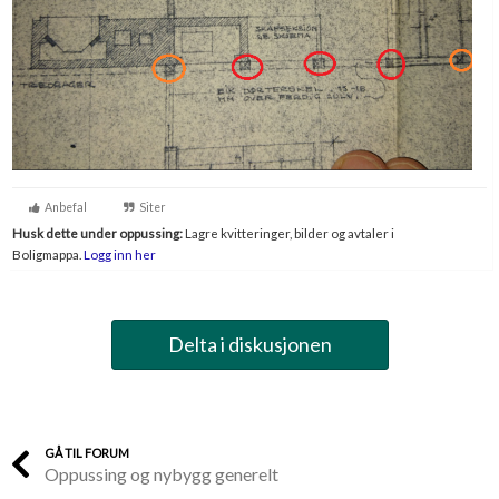
Anbefal
Siter
Husk dette under oppussing:
Lagre kvitteringer, bilder og avtaler i
Boligmappa.
Logg inn her
Delta i diskusjonen
GÅ TIL FORUM
Oppussing og nybygg generelt