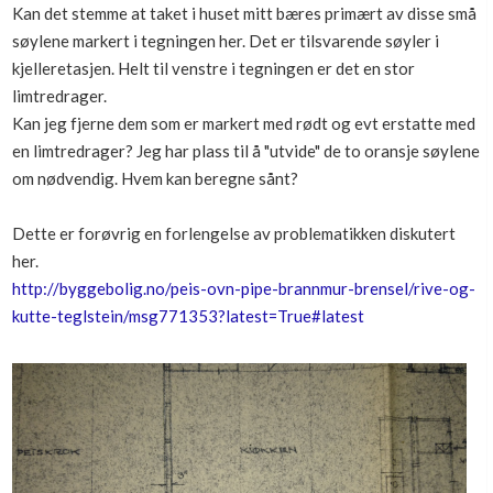
Kan det stemme at taket i huset mitt bæres primært av disse små
Boligmappa+
søylene markert i tegningen her. Det er tilsvarende søyler i
Nytt
Få mer ut av Boligmappa
kjelleretasjen. Helt til venstre i tegningen er det en stor
limtredrager.
Kan jeg fjerne dem som er markert med rødt og evt erstatte med
en limtredrager? Jeg har plass til å "utvide" de to oransje søylene
om nødvendig. Hvem kan beregne sånt?
Dette er forøvrig en forlengelse av problematikken diskutert
her.
http://byggebolig.no/peis-ovn-pipe-brannmur-brensel/rive-og-
kutte-teglstein/msg771353?latest=True#latest