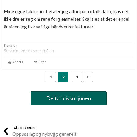
Mine egne fakturaer betaler jeg alltid på forfallsdato, hvis det
ikke dreier seg om rene forglemmelser. Skal sies at det er endel
år siden jeg fikk saftige håndverkerfakturaer.
Signatur
Selvutnevnt ekspert på alt
Anbefal
Siter
1
2
Delta i diskusjonen
GÅ TIL FORUM
Oppussing og nybygg generelt