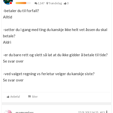
1,147
Trøndelag
0
-betaler du til forfall?
Alltid
-setter du i gang med ting du kanskje ikke helt vet åssen du skal
betale?
Aldri
-er du bare rett og slett så lat at du ikke gidder å betale til tide?
Se svar over
-ved valget regning vs ferietur velger du kanskje siste?
Se svar over
Anbefal
Siter
magnumlars
27.01.2012 14.25
#15