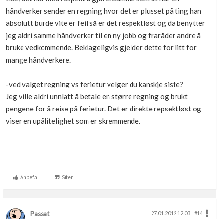
håndverker sender en regning hvor det er plusset på ting han
absolutt burde vite er feil så er det respektløst og da benytter
jeg aldri samme håndverker til en ny jobb og fraråder andre å
bruke vedkommende. Beklageligvis gjelder dette for litt for
mange håndverkere.
-ved valget regning vs ferietur velger du kanskje siste?
Jeg ville aldri unnlatt å betale en større regning og brukt
pengene for å reise på ferietur. Det er direkte repsektløst og
viser en upålitelighet som er skremmende.
Anbefal
Siter
Passat
27.01.2012 12.03
#14