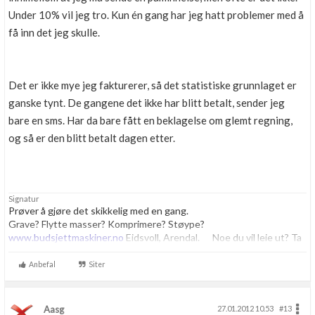
Under 10% vil jeg tro. Kun én gang har jeg hatt problemer med å
få inn det jeg skulle.
Det er ikke mye jeg fakturerer, så det statistiske grunnlaget er
ganske tynt. De gangene det ikke har blitt betalt, sender jeg
bare en sms. Har da bare fått en beklagelse om glemt regning,
og så er den blitt betalt dagen etter.
Signatur
Prøver å gjøre det skikkelig med en gang.
Grave? Flytte masser? Komprimere? Støype?
www.budsjettmaskiner.no
Eidsvoll, Arendal. Noe du vil leie ut? Ta
kontakt, vi har plass til flere.
Anbefal
Siter
Aasg
27.01.2012 10.53
#13