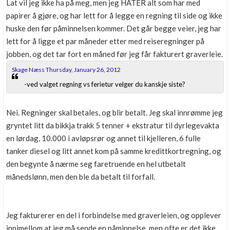
Lat vil jeg ikke ha på meg, men jeg HATER alt som har med
papirer å gjøre, og har lett for å legge en regning til side og ikke
huske den før påminnelsen kommer. Det går begge veier, jeg har
lett for å ligge et par måneder etter med reiseregninger på
jobben, og det tar fort en måned før jeg får fakturert graverleie.
Skage Næss Thursday, January 26, 2012
-ved valget regning vs ferietur velger du kanskje siste?
Nei. Regninger skal betales, og blir betalt. Jeg skal innrømme jeg
gryntet litt da bikkja trakk 5 tenner + ekstratur til dyrlegevakta
en lørdag, 10.000 i avløpsrør og annet til kjelleren, 6 fulle
tanker diesel og litt annet kom på samme kredittkortregning, og
den begynte å nærme seg faretruende en hel utbetalt
månedslønn, men den ble da betalt til forfall.
Jeg fakturerer en del i forbindelse med graverleien, og opplever
innimellom at jeg må sende en påminnelse, men ofte er det ikke.