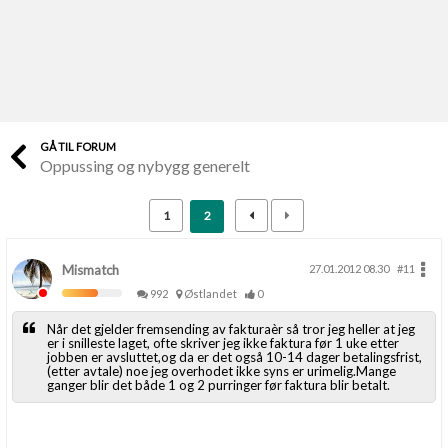
Last opp selv
Ta vare på fargekoder og kvitteringer
Verdi & økonomi
Din største investering
GÅ TIL FORUM
Oppussing og nybygg generelt
Finn håndverkere
Søk blant 9000 bedrifter
1
2
Papirer som mangler
Skaff dokumentasjon som mangler
Mismatch
27.01.2012 08.30
#11
992
Østlandet
0
Kundeservice
Når det gjelder fremsending av fakturaèr så tror jeg heller at jeg
Få svar på det du lurer på
er i snilleste laget, ofte skriver jeg ikke faktura før 1 uke etter
jobben er avsluttet,og da er det også 10-14 dager betalingsfrist,
(etter avtale) noe jeg overhodet ikke syns er urimelig.Mange
ganger blir det både 1 og 2 purringer før faktura blir betalt.
Kom i gang med Boligmappa
Se din bolig? Klikk her