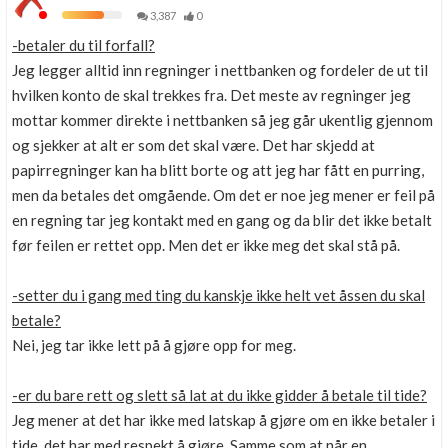
3,387
0
-betaler du til forfall?
Jeg legger alltid inn regninger i nettbanken og fordeler de ut til
hvilken konto de skal trekkes fra. Det meste av regninger jeg
mottar kommer direkte i nettbanken så jeg går ukentlig gjennom
og sjekker at alt er som det skal være. Det har skjedd at
papirregninger kan ha blitt borte og att jeg har fått en purring,
men da betales det omgående. Om det er noe jeg mener er feil på
en regning tar jeg kontakt med en gang og da blir det ikke betalt
før feilen er rettet opp. Men det er ikke meg det skal stå på.
-setter du i gang med ting du kanskje ikke helt vet åssen du skal
betale?
Nei, jeg tar ikke lett på å gjøre opp for meg.
-er du bare rett og slett så lat at du ikke gidder å betale til tide?
Jeg mener at det har ikke med latskap å gjøre om en ikke betaler i
tide, det har med respekt å gjøre. Samme som at når en