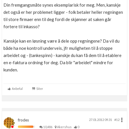
Din fremgangsmåte synes eksemplarisk for meg. Men, kanskje
Boligmappa+
Nytt
det også er her problemet ligger - folk betaler heller regningen
Få mer ut av Boligmappa
til store firmaer enn til deg fordi de skjønner at saken går
fortere til inkasso?
Kanskje kan en løsning være å dele opp regningene? Da vil du
både ha noe kontroll underveis, jfr muligheten til å stoppe
arbeidet og - (tankespinn) - kanskje du kan få dem til å etablere
en e-faktura ordning for deg. Da blir "arbeidet" mindre for
kunden.
Anbefal
Siter
frodes
27.01.2012 09.31
#12
10,486
Akershus
0