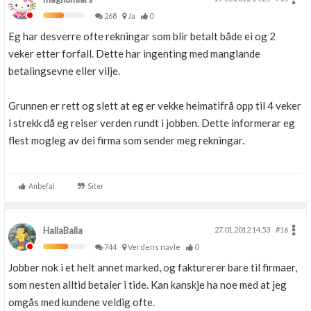
268
Ja
0
Eg har desverre ofte rekningar som blir betalt både ei og 2
veker etter forfall. Dette har ingenting med manglande
betalingsevne eller vilje.
Grunnen er rett og slett at eg er vekke heimatifrå opp til 4 veker
i strekk då eg reiser verden rundt i jobben. Dette informerar eg
flest mogleg av dei firma som sender meg rekningar.
Anbefal
Siter
HallaBalla
27.01.2012 14.53
#16
744
Verdens navle
0
Jobber nok i et helt annet marked, og fakturerer bare til firmaer,
som nesten alltid betaler i tide. Kan kanskje ha noe med at jeg
omgås med kundene veldig ofte.