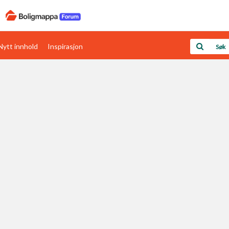
Nytt innhold
Inspirasjon
Boligens papirer
Den enkleste måten å få papirene i orden
rav
Verdi & økonomi
Din største investering
Papirer som mangler
Skaff dokumentasjon som mangler
Kom i gang med Boligmappa
Se din bolig? Klikk her