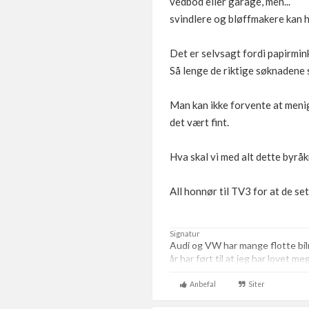
vedbod eller garage, men...
svindlere og bløffmakere kan h
Det er selvsagt fordi papirmin
Så lenge de riktige søknadene se
Man kan ikke forvente at meni
det vært fint.
Hva skal vi med alt dette byråkr
All honnør til TV3 for at de se
Signatur
Audi og VW har mange flotte bi
år har ført til at jeg har lovet m
Anbefal
Siter