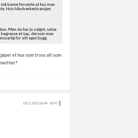
an må kunne forvente at hus man
gåte. Hvis håndverkerbransjen
ation. Men da har jo valget, satse
or å begrense et tap, dersom man
ansvarlig for sitt eget bygg.
kjøper et hus som tross alt som
 med her?
18.11.2010 18.44
#195