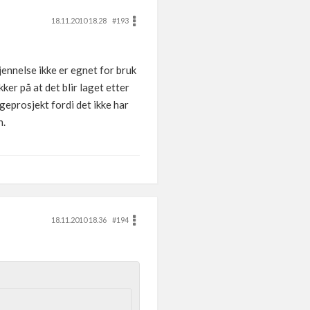
18.11.2010 18.28
#193
jennelse ikke er egnet for bruk
ker på at det blir laget etter
geprosjekt fordi det ikke har
n.
18.11.2010 18.36
#194