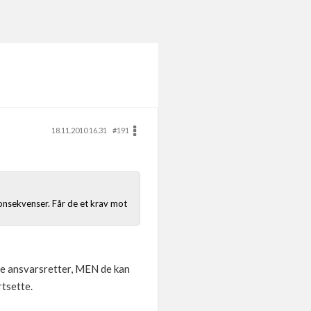
18.11.2010 16.31
#191
 konsekvenser. Får de et krav mot
sne ansvarsretter, MEN de kan
rtsette.