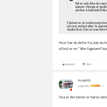
Nå er nok ikke du repr
kjøper i Norge er godk
ønsker å beholde folks t
Faktum er at cowboyene kan her
på noe seriøst eller ta sjanse
skulle få et. Det at man ikke 
Hvor har du dette fra, kan du h
oftest er en " ikke fagmann" ka
Anbefal
Siter
incognito
Legende
Hva er det mener er høres latte