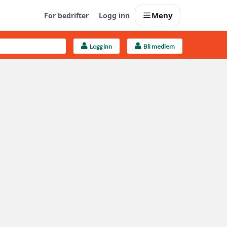
Meny
For bedrifter
Logg inn
Logg inn
Bli medlem
Last opp selv
Ta vare på fargekoder og kvitteringer
Finn håndverkere
Søk blant 9000 bedrifter
Kundeservice
Få svar på det du lurer på
Boligmappa+
Nytt
Få mer ut av Boligmappa