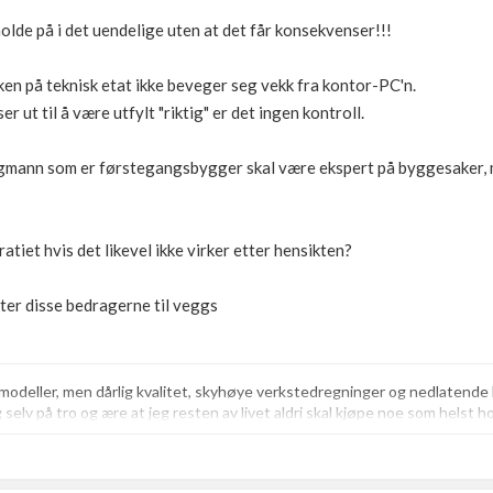
olde på i det uendelige uten at det får konsekvenser!!!
ken på teknisk etat ikke beveger seg vekk fra kontor-PC'n.
r ut til å være utfylt "riktig" er det ingen kontroll.
gmann som er førstegangsbygger skal være ekspert på byggesaker, m
atiet hvis det likevel ikke virker etter hensikten?
tter disse bedragerne til veggs
lmodeller, men dårlig kvalitet, skyhøye verkstedregninger og nedlaten
eg selv på tro og ære at jeg resten av livet aldri skal kjøpe noe som helst h