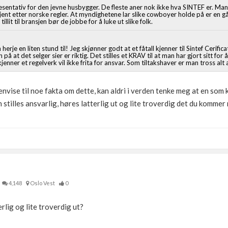
esentativ for den jevne husbygger. De fleste aner nok ikke hva SINTEF er. M
jent etter norske regler. At myndighetene lar slike cowboyer holde på er en 
illit til bransjen bør de jobbe for å luke ut slike folk.
je en liten stund til! Jeg skjønner godt at et fåtall kjenner til Sintef Cerific
n på at det selger sier er riktig. Det stilles et KRAV til at man har gjort sitt f
kjenner et regelverk vil ikke frita for ansvar. Som tiltakshaver er man tross alt 
envise til noe fakta om dette, kan aldri i verden tenke meg at en som 
n stilles ansvarlig, høres latterlig ut og lite troverdig det du kommer
4,148
Oslo Vest
0
rlig og lite troverdig ut?