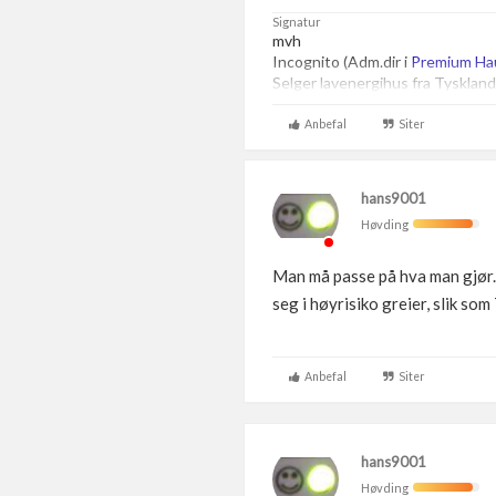
Signatur
mvh
Incognito (Adm.dir i
Premium Ha
Selger lavenergihus fra Tyskland
Anbefal
Siter
hans9001
Høvding
Man må passe på hva man gjør. E
seg i høyrisiko greier, slik s
Anbefal
Siter
hans9001
Høvding