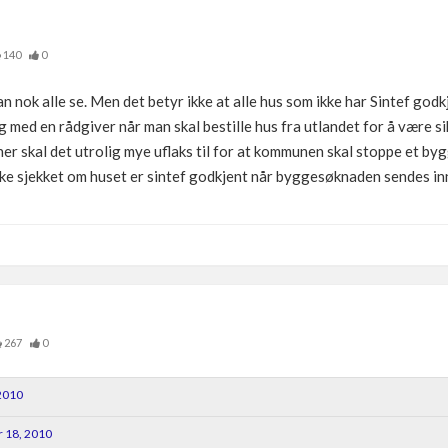
140
0
an nok alle se. Men det betyr ikke at alle hus som ikke har Sintef godk
g med en rådgiver når man skal bestille hus fra utlandet for å være sik
er skal det utrolig mye uflaks til for at kommunen skal stoppe et byg
ikke sjekket om huset er sintef godkjent når byggesøknaden sendes in
267
0
2010
 18, 2010