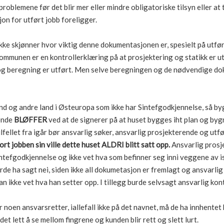
 problemene før det blir mer eller mindre obligatoriske tilsyn eller at
n for utført jobb foreligger.
e skjønner hvor viktig denne dokumentasjonen er, spesielt på utført
kommunen er en kontrollerklæring på at prosjektering og statikk er utf
 beregning er utført. Men selve beregningen og de nødvendige do
and og andre land i Østeuropa som ikke har Sintefgodkjennelse, så b
rende
BLØFFER
ved at de signerer på at huset bygges iht plan og bygn
tilfellet fra igår bør ansvarlig søker, ansvarlig prosjekterende og ut
rt jobben sin ville dette huset ALDRI blitt satt opp.
Ansvarlig prosje
intefgodkjennelse og ikke vet hva som befinner seg inni veggene av is
rde ha sagt nei, siden ikke all dokumetasjon er fremlagt og ansvarli
an ikke vet hva han setter opp. I tillegg burde selvsagt ansvarlig kont
r noen ansvarsretter, iallefall ikke på det navnet, må de ha innhente
et lett å se mellom fingrene og kunden blir rett og slett lurt.