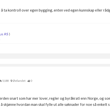
 å ta kontroll over egen bygging, enten ved egen kunnskap eller rådg
us AS
)
.
5,188
Østlandet
0
i verden snart som har mer lover, regler og byråkrati enn Norge, og so
 skjønne hvordan man skal fylle ut alle søknader for noe så enkelt 