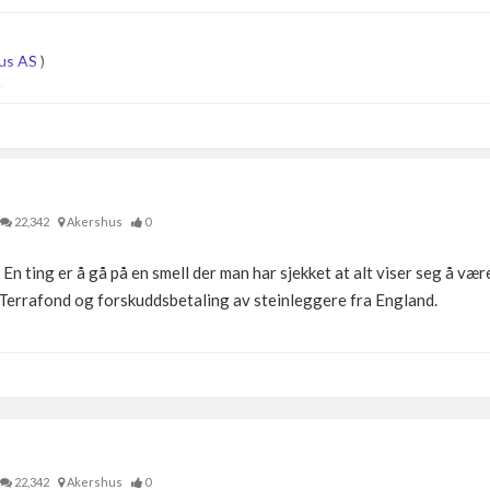
us AS
)
.
22,342
Akershus
0
n ting er å gå på en smell der man har sjekket at alt viser seg å være
om Terrafond og forskuddsbetaling av steinleggere fra England.
22,342
Akershus
0