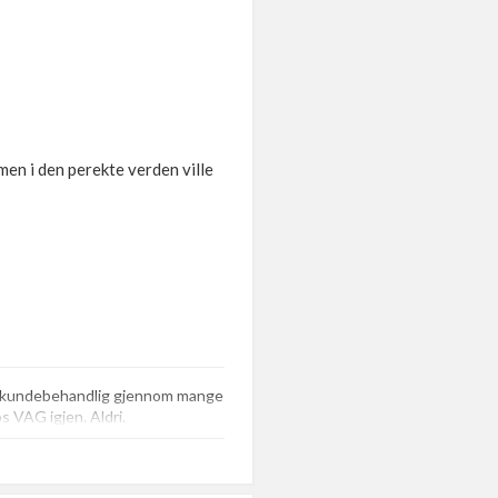
en i den perekte verden ville
de kundebehandlig gjennom mange
os VAG igjen. Aldri.