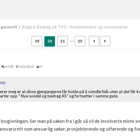
 generelt
Bygg & Bedrag på TV3 : Kommentarer og synspunkter
19
20
21
25
4,148
Oslo Vest
0
010
iterer meg er at disse gjengangerne får holde på å svindle folk uten at det får
tarter opp " Nye svndel og bedrag AS" og fortsetter i samme gate.
 lovgivningen. Ser man på saken fra i går så vil de involverte miste 
 ansvarsrett som ansvarlig søker, prosjekterende og utførende og fo