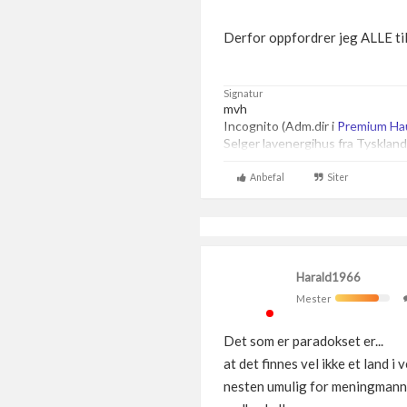
Derfor oppfordrer jeg ALLE til
Signatur
mvh
Incognito (Adm.dir i
Premium Ha
Selger lavenergihus fra Tyskland
Anbefal
Siter
Harald1966
Mester
Det som er paradokset er...
at det finnes vel ikke et land 
nesten umulig for meningmann å