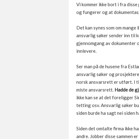
Vi kommer ikke bort i fra disse
og fungerer og at dokumentasjo
Det kan synes som om mange ikk
ansvarlig søker sender inn til 
gjennomgang av dokumenter og
innlevere.
Ser man på de husene fra Estl
ansvarlig søker og prosjekte
norsk ansvarsrett er utført. I 
miste ansvarsrett.
Hadde de gjo
ikke kan se at det foreligger S
tetting osv. Ansvarlig søker bu
siden burde ha sagt nei siden h
Siden det omtalte firma ikke ha
andre. Jobber disse sammen er d