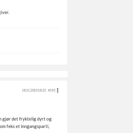
iver.
18.11.2010 18.22
#192
m gjør det fryktelig dyrt og
som feks et inngangsparti,