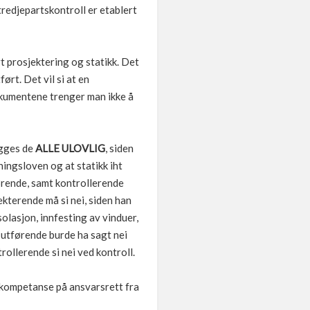
 tredjepartskontroll er etablert
 prosjektering og statikk. Det
ørt. Det vil si at en
kumentene trenger man ikke å
ygges de
ALLE ULOVLIG
, siden
ingsloven og at statikk iht
førende, samt kontrollerende
kterende må si nei, siden han
olasjon, innfesting av vinduer,
g utførende burde ha sagt nei
rollerende si nei ved kontroll.
t kompetanse på ansvarsrett fra