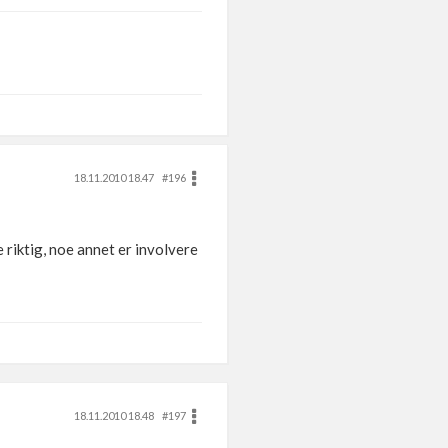
18.11.2010 18.47
#196
 riktig, noe annet er involvere
18.11.2010 18.48
#197