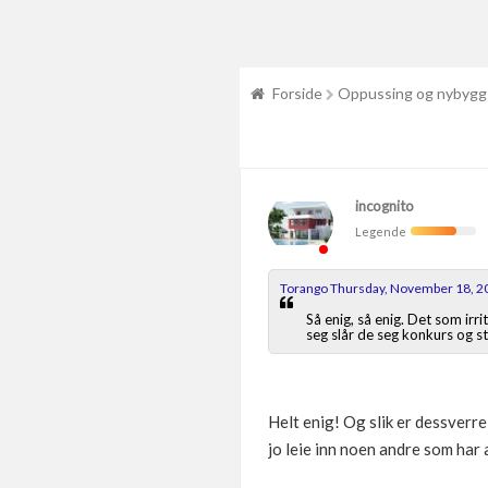
Forside
Oppussing og nybygg
incognito
Legende
Torango Thursday, November 18, 2
Så enig, så enig. Det som irr
seg slår de seg konkurs og s
Helt enig! Og slik er dessverre
jo leie inn noen andre som har