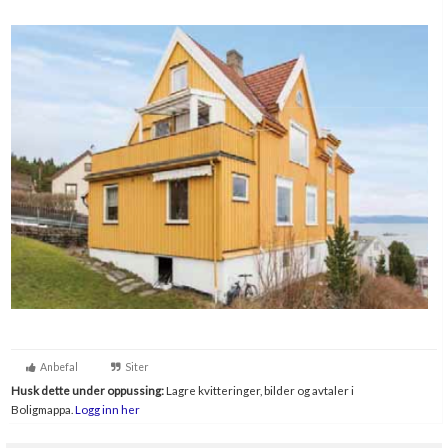
Boligmappa+
Nytt
Få mer ut av Boligmappa
Anbefal
Siter
Husk dette under oppussing:
Lagre kvitteringer, bilder og avtaler i
Boligmappa.
Logg inn her