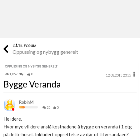
Last opp selv
Ta vare på fargekoder og kvitteringer
Verdi & økonomi
Din største investering
GÅ TIL FORUM
Oppussing og nybygg generelt
Finn håndverkere
Søk blant 9000 bedrifter
OPPUSSING OG NYBYGG GENERELT
1,057
3
0
12.03.2015 20.55
Papirer som mangler
Bygge Veranda
Skaff dokumentasjon som mangler
Kundeservice
RobinM
Få svar på det du lurer på
25
0
Hei dere,
Kom i gang med Boligmappa
Hvor mye vil dere anslå kostnadene å bygge en veranda i 1 etg
Se din bolig? Klikk her
på dette huset. Inkludert opprettelse av dør ut til verandaen?