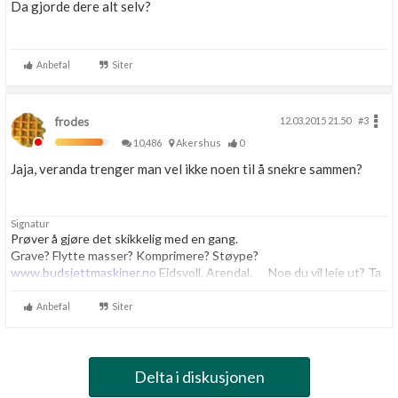
Da gjorde dere alt selv?
Anbefal
Siter
frodes
12.03.2015 21.50
#3
10,486
Akershus
0
Jaja, veranda trenger man vel ikke noen til å snekre sammen?
Signatur
Prøver å gjøre det skikkelig med en gang.
Grave? Flytte masser? Komprimere? Støype?
www.budsjettmaskiner.no
Eidsvoll, Arendal. Noe du vil leie ut? Ta
kontakt, vi har plass til flere.
Anbefal
Siter
Delta i diskusjonen