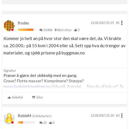
frodes
12.03.2015 21.19
#1
10,486
Akershus
0
Kommer jo helt an på hvor stor den skal være det, da. Vi brukte
ca. 20.000,- på 55 kvm i 2004 eller så. Sett opp hva du trenger av
materialer, og sjekk prisene på byggmax.no
Signatur
Prøver å gjøre det skikkelig med en gang.
Grave? Flytte masser? Komprimere? Støype?
www.budsjettmaskiner.no
Eidsvoll, Arendal. Noe du vil leie ut? Ta
kontakt, vi har plass til flere.
Anbefal
Siter
RobinM
12.03.2015 21.20
#2
(trådstarter)
25
0