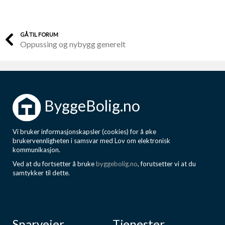
GÅ TIL FORUM
Oppussing og nybygg generelt
ByggeBolig.no
Vi bruker informasjonskapsler (cookies) for å øke
brukervennligheten i samsvar med Lov om elektronisk
kommunikasjon.
Ved at du fortsetter å bruke
byggebolig.no
, forutsetter vi at du
samtykker til dette.
Snarveier
Tjenester