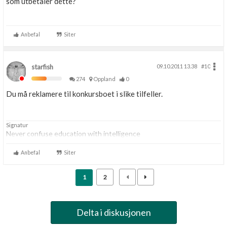
som utbetaler dette?
Anbefal
Siter
starfish
09.10.2011 13.38
#10
274
Oppland
0
Du må reklamere til konkursboet i slike tilfeller.
Signatur
Never confuse education with intelligence
Anbefal
Siter
1
2
Delta i diskusjonen