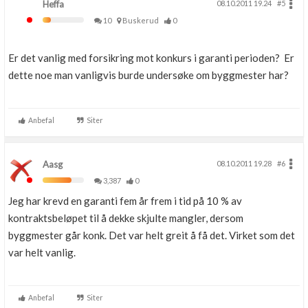
Heffa
08.10.2011 19.24
#5
10
Buskerud
0
Er det vanlig med forsikring mot konkurs i garanti perioden? Er
dette noe man vanligvis burde undersøke om byggmester har?
Anbefal
Siter
Aasg
08.10.2011 19.28
#6
3,387
0
Jeg har krevd en garanti fem år frem i tid på 10 % av
kontraktsbeløpet til å dekke skjulte mangler, dersom
byggmester går konk. Det var helt greit å få det. Virket som det
var helt vanlig.
Anbefal
Siter