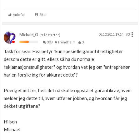
Anbefal
Siter
Michael_G
08.10.2011 19.14
#3
(trådstarter)
308
Trondheim
0
Takk for svar. Hva betyr "kun spesielle garantitrettigheter
dersom dette er gitt, ellers så ha du normale
reklamasjonsmuligheter", og hvordan vet jeg om "entreprenør
har en forsikring for akkurat dette"?
Poenget mitt er, hvis det nå skulle oppstå et garantikrav, hvem
melder jeg dette til, hvem utfører jobben, og hvordan får jeg
dekket utgiftene?
Hilsen
Michael