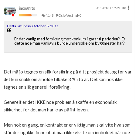
incognito
08.10.2011 19.39
#8
4,148
Oslo Vest
0
Heffa Saturday, October 8, 2011
Er det vanlig med forsikring mot konkurs i garanti perioden? Er
dette noe man vanligvis burde undersøke om byggmester har?
Det må jo tegnes en slik forsikring på ditt prosjekt da, og før var
det kun snakk om å holde tilbake 3 % i to år. Det kan nok ikke
tegnes en slik generell forsikring.
Generelt er det IKKE noe problem å skaffe en økonomisk
sikkerhet for det man har krav på iht loven.
Men nok en gang, en kontrakt er er viktig, man skal vite hva som
står der og ikke finne ut at man ikke visste om innholdet når noe