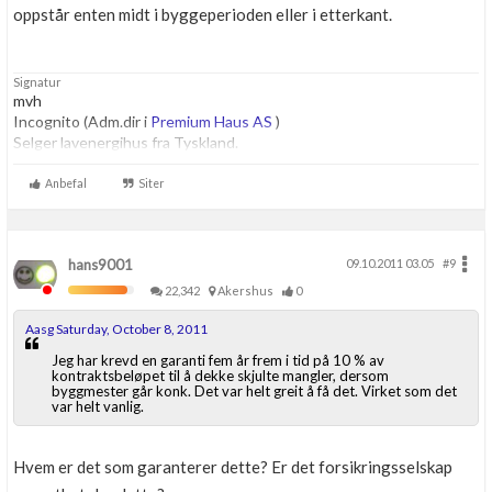
oppstår enten midt i byggeperioden eller i etterkant.
Signatur
mvh
Incognito (Adm.dir i
Premium Haus AS
)
Selger lavenergihus fra Tyskland.
Anbefal
Siter
hans9001
09.10.2011 03.05
#9
22,342
Akershus
0
Aasg Saturday, October 8, 2011
Jeg har krevd en garanti fem år frem i tid på 10 % av
kontraktsbeløpet til å dekke skjulte mangler, dersom
byggmester går konk. Det var helt greit å få det. Virket som det
var helt vanlig.
Hvem er det som garanterer dette? Er det forsikringsselskap