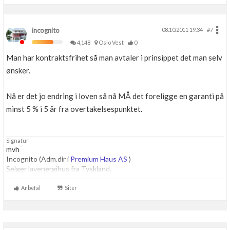
incognito
08.10.2011 19.34
#7
4,148
Oslo Vest
0
Man har kontraktsfrihet så man avtaler i prinsippet det man selv
ønsker.
Nå er det jo endring i loven så nå MÅ det foreligge en garanti på
minst 5 % i 5 år fra overtakelsespunktet.
Signatur
mvh
Incognito (Adm.dir i
Premium Haus AS
)
Selger lavenergihus fra Tyskland.
Anbefal
Siter