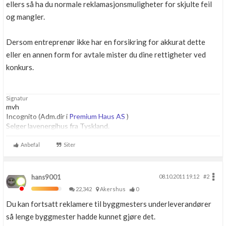
ellers så ha du normale reklamasjonsmuligheter for skjulte feil
og mangler.
Dersom entreprenør ikke har en forsikring for akkurat dette
eller en annen form for avtale mister du dine rettigheter ved
konkurs.
Signatur
mvh
Incognito (Adm.dir i
Premium Haus AS
)
Selger lavenergihus fra Tyskland.
Anbefal
Siter
hans9001
08.10.2011 19.12
#2
22,342
Akershus
0
Du kan fortsatt reklamere til byggmesters underleverandører
så lenge byggmester hadde kunnet gjøre det.