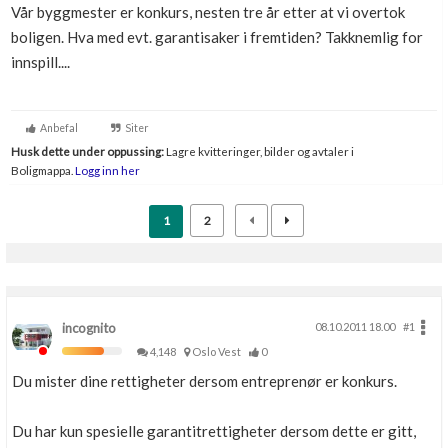
Vår byggmester er konkurs, nesten tre år etter at vi overtok
Boligmappa+
boligen. Hva med evt. garantisaker i fremtiden? Takknemlig for
Nytt
Få mer ut av Boligmappa
innspill....
Anbefal
Siter
Husk dette under oppussing:
Lagre kvitteringer, bilder og avtaler i
Boligmappa.
Logg inn her
1
2
incognito
08.10.2011 18.00
#1
4,148
Oslo Vest
0
Du mister dine rettigheter dersom entreprenør er konkurs.
Du har kun spesielle garantitrettigheter dersom dette er gitt,