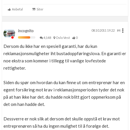
Anbefal
Siter
incognito
08.10.2011 19.22
#4
4,148
Oslo Vest
0
Dersom du ikke har en spesiell garanti, har du kun
reklamasjonsmuligheter iht bustadoppføringslova. En garanti er
noe ekstra som kommer i tillegg til vanlige lovfestede
rettigheter.
Siden du spør om hvordan du kan finne ut om entreprenør har en
egent forsikring mot krav i reklamasjonsperioden tyder det nok
på at han ikke har det. du hadde nok blitt gjort oppmerksom på
det om han hadde det.
Dessverre er nok slik at dersom det skulle oppstå et krav mot
entreprenøren så ha du ingen mulighet til å forølge det.