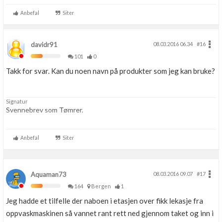
Anbefal
Siter
davidr91
08.03.2016 06.34
#16
101
0
Takk for svar. Kan du noen navn på produkter som jeg kan bruke?
Signatur
Svennebrev som Tømrer.
Anbefal
Siter
Aquaman73
08.03.2016 09.07
#17
164
Bergen
1
Jeg hadde et tilfelle der naboen i etasjen over fikk lekasje fra
oppvaskmaskinen så vannet rant rett ned gjennom taket og inn i