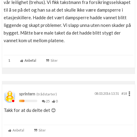
vår leilighet (trehus). Vi fikk takstmann fra forsikringsselskapet
til å se på det og han sa at det skulle ikke være dampsperre i
etasjeskillere. Hadde det vært dampsperre hadde vannet blitt
liggende og skapt problemer. Vi slapp unna uten noen skader på
bygget. Måtte bare male taket da det hadde blitt stygt der
vannet kom ut mellom platene.
1
Anbefal
Siter
sprintern
08.03.2016 13.51
#18
(trådstarter)
25
0
Takk for at du delte det 😊
Anbefal
Siter