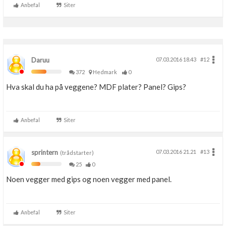
Anbefal
Siter
Boligmappa+
Nytt
Få mer ut av Boligmappa
Daruu
07.03.2016 18.43
#12
372
Hedmark
0
Hva skal du ha på veggene? MDF plater? Panel? Gips?
Anbefal
Siter
sprintern
07.03.2016 21.21
#13
(trådstarter)
25
0
Noen vegger med gips og noen vegger med panel.
Anbefal
Siter