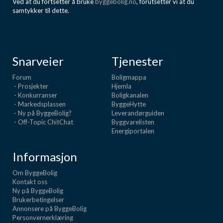
Ved at du fortsetter å bruke
byggebolig.no
, forutsetter vi at du
samtykker til dette.
Snarveier
Tjenester
Forum
Boligmappa
- Prosjekter
Hjemla
- Konkurranser
Boligkanalen
- Markedsplassen
ByggeHytte
- Ny på ByggeBolig?
Leverandørguiden
- Off-Topic ChitChat
Byggvarelisten
Energiportalen
Informasjon
Om ByggeBolig
Kontakt oss
Ny på ByggeBolig
Brukerbetingelser
Annonsere på ByggeBolig
Personvernerklæring