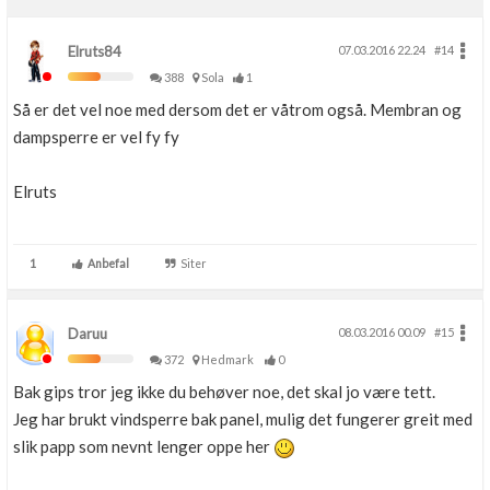
Elruts84
07.03.2016 22.24
#14
388
Sola
1
Så er det vel noe med dersom det er våtrom også. Membran og
dampsperre er vel fy fy
Elruts
1
Anbefal
Siter
Daruu
08.03.2016 00.09
#15
372
Hedmark
0
Bak gips tror jeg ikke du behøver noe, det skal jo være tett.
Jeg har brukt vindsperre bak panel, mulig det fungerer greit med
slik papp som nevnt lenger oppe her