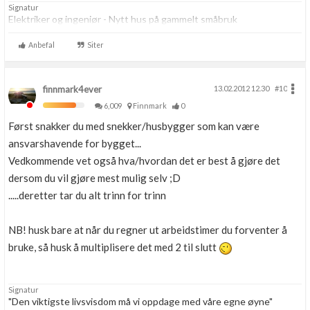
Signatur
Elektriker og ingeniør - Nytt hus på gammelt småbruk
Anbefal
Siter
finnmark4ever
13.02.2012 12.30
#10
6,009
Finnmark
0
Først snakker du med snekker/husbygger som kan være
ansvarshavende for bygget...
Vedkommende vet også hva/hvordan det er best å gjøre det
dersom du vil gjøre mest mulig selv ;D
.....deretter tar du alt trinn for trinn
NB! husk bare at når du regner ut arbeidstimer du forventer å
bruke, så husk å multiplisere det med 2 til slutt
Signatur
"Den viktigste livsvisdom må vi oppdage med våre egne øyne"