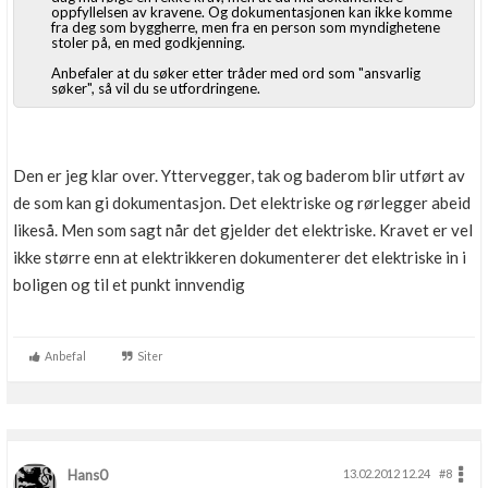
oppfyllelsen av kravene. Og dokumentasjonen kan ikke komme
fra deg som byggherre, men fra en person som myndighetene
stoler på, en med godkjenning.
Anbefaler at du søker etter tråder med ord som "ansvarlig
søker", så vil du se utfordringene.
Den er jeg klar over. Yttervegger, tak og baderom blir utført av
de som kan gi dokumentasjon. Det elektriske og rørlegger abeid
likeså. Men som sagt når det gjelder det elektriske. Kravet er vel
ikke større enn at elektrikkeren dokumenterer det elektriske in i
boligen og til et punkt innvendig
Anbefal
Siter
Hans0
13.02.2012 12.24
#8