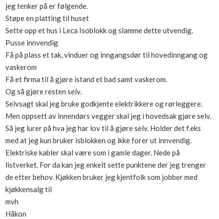
jeg tenker på er følgende.
Boligmappa+
Støpe en platting til huset
Nytt
Få mer ut av Boligmappa
Sette opp et hus i Leca Isoblokk og slamme dette utvendig.
Pusse innvendig
Få på plass et tak, vinduer og inngangsdør til hovedinngang og
vaskerom
Få et firma til å gjøre istand et bad samt vaskerom.
Og så gjøre resten selv.
Selvsagt skal jeg bruke godkjente elektrikkere og rørleggere.
Men oppsett av innendørs vegger skal jeg i hovedsak gjøre selv.
Så jeg lurer på hva jeg har lov til å gjøre selv. Holder det f.eks
med at jeg kun bruker isblokken og ikke forer ut innvendig.
Elektriske kabler skal være som i gamle dager. Nede på
listverket. For da kan jeg enkelt sette punktene der jeg trenger
de etter behov. Kjøkken bruker jeg kjentfolk som jobber med
kjøkkensalg til
mvh
Håkon