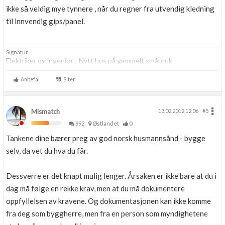
ikke så veldig mye tynnere , når du regner fra utvendig kledning
til innvendig gips/panel.
Signatur
Elektriker og ingeniør - Nytt hus på gammelt småbruk
Anbefal
Siter
Mismatch
13.02.2012 12.06
#5
992
Østlandet
0
Tankene dine bærer preg av god norsk husmannsånd - bygge
selv, da vet du hva du får.
Dessverre er det knapt mulig lenger. Årsaken er ikke bare at du i
dag må følge en rekke krav, men at du må dokumentere
oppfyllelsen av kravene. Og dokumentasjonen kan ikke komme
fra deg som byggherre, men fra en person som myndighetene