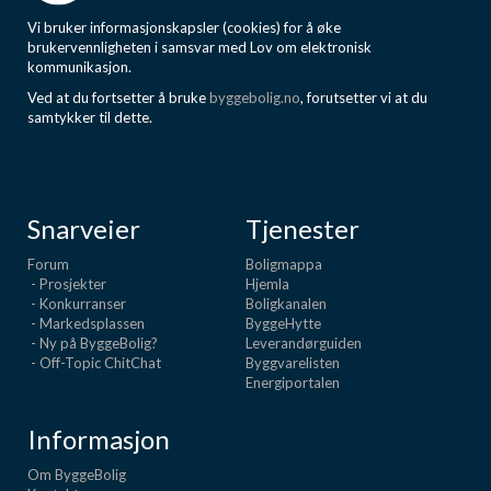
Vi bruker informasjonskapsler (cookies) for å øke
brukervennligheten i samsvar med Lov om elektronisk
kommunikasjon.
Ved at du fortsetter å bruke
byggebolig.no
, forutsetter vi at du
samtykker til dette.
Snarveier
Tjenester
Forum
Boligmappa
- Prosjekter
Hjemla
- Konkurranser
Boligkanalen
- Markedsplassen
ByggeHytte
- Ny på ByggeBolig?
Leverandørguiden
- Off-Topic ChitChat
Byggvarelisten
Energiportalen
Informasjon
Om ByggeBolig