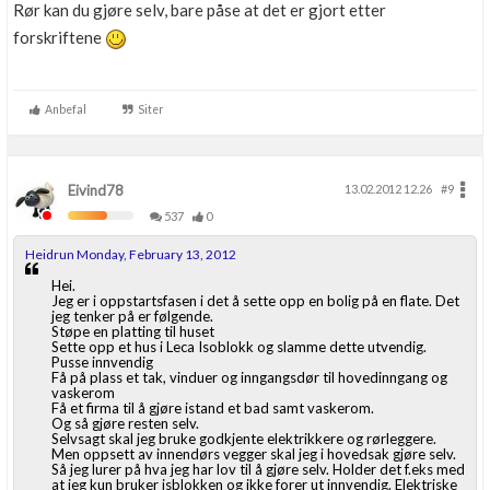
Rør kan du gjøre selv, bare påse at det er gjort etter
forskriftene
Anbefal
Siter
Eivind78
13.02.2012 12.26
#9
537
0
Heidrun Monday, February 13, 2012
Hei.
Jeg er i oppstartsfasen i det å sette opp en bolig på en flate. Det
jeg tenker på er følgende.
Støpe en platting til huset
Sette opp et hus i Leca Isoblokk og slamme dette utvendig.
Pusse innvendig
Få på plass et tak, vinduer og inngangsdør til hovedinngang og
vaskerom
Få et firma til å gjøre istand et bad samt vaskerom.
Og så gjøre resten selv.
Selvsagt skal jeg bruke godkjente elektrikkere og rørleggere.
Men oppsett av innendørs vegger skal jeg i hovedsak gjøre selv.
Så jeg lurer på hva jeg har lov til å gjøre selv. Holder det f.eks med
at jeg kun bruker isblokken og ikke forer ut innvendig. Elektriske