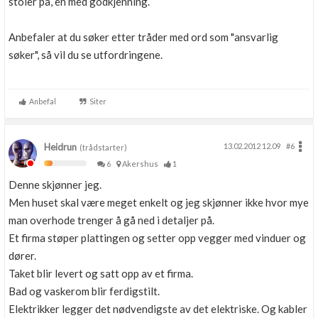
stoler på, en med godkjenning.
Anbefaler at du søker etter tråder med ord som "ansvarlig
søker", så vil du se utfordringene.
Anbefal
Siter
Heidrun
13.02.2012 12.09
#6
(trådstarter)
6
Akershus
1
Denne skjønner jeg.
Men huset skal være meget enkelt og jeg skjønner ikke hvor mye
man overhode trenger å gå ned i detaljer på.
Et firma støper plattingen og setter opp vegger med vinduer og
dører.
Taket blir levert og satt opp av et firma.
Bad og vaskerom blir ferdigstilt.
Elektrikker legger det nødvendigste av det elektriske. Og kabler