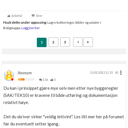
Anbefal
Siter
Husk dette under oppussing:
Lagre kvitteringer, bilder og avtaler i
Boligmappa.
Logg inn her
1
2
3
Anonym
13.02.2012 11.35
#1
136
0
Du kan i prinsippet gjøre mye selv men etter nye byggeregler
(SAK/TEK10) er kravene til både utføring og dokumentasjon
relativt høye.
Det du skriver virker "veldig lettvint". Les litt mer her på forumet
før du eventuelt setter igang..