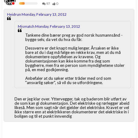
97
0
Heidrun Monday, February 13, 2012
Mismatch Monday, February 13, 2012
Tankene dine bærer preg av god norsk husmannsånd -
bygge selv, da vet du hva du får.
Dessverre er det knapt mulig lenger. Årsaken er ikke
bare at du i dag må følge en rekke krav, men at du må
dokumentere oppfyllelsen av kravene. Og
dokumentasjonen kan ikke komme fra deg som
byggherre, men fra en person som myndighetene stoler
på, en med godkjenning.
Anbefaler at du søker etter tråder med ord som
"ansvarlig søker", så vil du se utfordringene.
Den er jeg klar over. Yttervegger, tak og baderom blir utført av
de som kan gi dokumentasjon. Det elektriske og rørlegger abeid
likeså. Men som sagt når det gjelder det elektriske. Kravet er vel
ikke større enn at elektrikkeren dokumenterer det elektriske in i
boligen og til et punkt innvendig