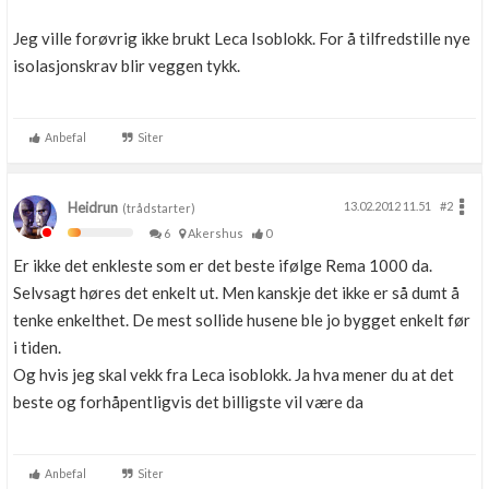
Jeg ville forøvrig ikke brukt Leca Isoblokk. For å tilfredstille nye
isolasjonskrav blir veggen tykk.
Anbefal
Siter
Heidrun
13.02.2012 11.51
#2
(trådstarter)
6
Akershus
0
Er ikke det enkleste som er det beste ifølge Rema 1000 da.
Selvsagt høres det enkelt ut. Men kanskje det ikke er så dumt å
tenke enkelthet. De mest sollide husene ble jo bygget enkelt før
i tiden.
Og hvis jeg skal vekk fra Leca isoblokk. Ja hva mener du at det
beste og forhåpentligvis det billigste vil være da
Anbefal
Siter