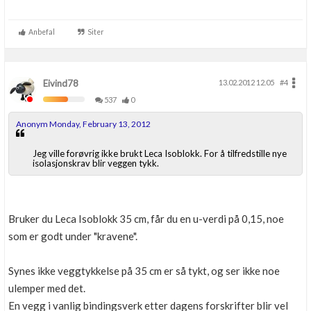
Anbefal
Siter
Eivind78
13.02.2012 12.05
#4
537
0
Anonym Monday, February 13, 2012
Jeg ville forøvrig ikke brukt Leca Isoblokk. For å tilfredstille nye
isolasjonskrav blir veggen tykk.
Bruker du Leca Isoblokk 35 cm, får du en u-verdi på 0,15, noe
som er godt under "kravene".
Synes ikke veggtykkelse på 35 cm er så tykt, og ser ikke noe
ulemper med det.
En vegg i vanlig bindingsverk etter dagens forskrifter blir vel