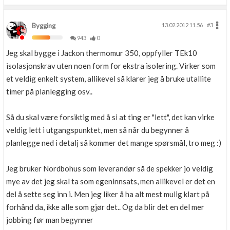
Bygging
13.02.2012 11.56
#3
943
0
Jeg skal bygge i Jackon thermomur 350, oppfyller TEk10
isolasjonskrav uten noen form for ekstra isolering. Virker som
et veldig enkelt system, allikevel så klarer jeg å bruke utallite
timer på planlegging osv..
Så du skal være forsiktig med å si at ting er "lett", det kan virke
veldig lett i utgangspunktet, men så når du begynner å
planlegge ned i detalj så kommer det mange spørsmål, tro meg :)
Jeg bruker Nordbohus som leverandør så de spekker jo veldig
mye av det jeg skal ta som egeninnsats, men allikevel er det en
del å sette seg inn i. Men jeg liker å ha alt mest mulig klart på
forhånd da, ikke alle som gjør det.. Og da blir det en del mer
jobbing før man begynner