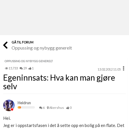
Last opp selv
Ta vare på fargekoder og kvitteringer
Verdi & økonomi
Din største investering
GÅ TIL FORUM
Oppussing og nybygg generelt
Finn håndverkere
Søk blant 9000 bedrifter
OPPUSSING OG NYBYGG GENERELT
15,733
29
1
13.02.2012 11.05
Papirer som mangler
Egeninnsats: Hva kan man gjøre
Skaff dokumentasjon som mangler
selv
Kundeservice
Få svar på det du lurer på
Heidrun
6
Akershus
0
Kom i gang med Boligmappa
Hei.
Se din bolig? Klikk her
Jeg er i oppstartsfasen i det å sette opp en bolig på en flate. Det