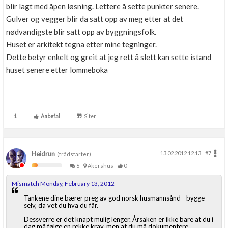
blir lagt med åpen løsning. Lettere å sette punkter senere.
Gulver og vegger blir da satt opp av meg etter at det
nødvandigste blir satt opp av byggningsfolk.
Huset er arkitekt tegna etter mine tegninger.
Dette betyr enkelt og greit at jeg rett å slett kan sette istand
huset senere etter lommeboka
1
Anbefal
Siter
Heidrun
13.02.2012 12.13
#7
(trådstarter)
6
Akershus
0
Mismatch Monday, February 13, 2012
Tankene dine bærer preg av god norsk husmannsånd - bygge
selv, da vet du hva du får.
Dessverre er det knapt mulig lenger. Årsaken er ikke bare at du i
dag må følge en rekke krav, men at du må dokumentere