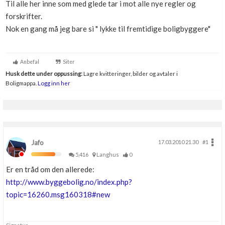
Til alle her inne som med glede tar i mot alle nye regler og
Boligmappa+
forskrifter.
Nytt
Få mer ut av Boligmappa
Nok en gang må jeg bare si " lykke til fremtidige boligbyggere"
Anbefal
Siter
Husk dette under oppussing:
Lagre kvitteringer, bilder og avtaler i
Boligmappa.
Logg inn her
Jafo
17.03.2010 21.30
#1
5,416
Langhus
0
Er en tråd om den allerede:
http://www.byggebolig.no/index.php?
topic=16260.msg160318#new