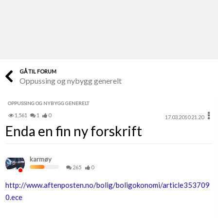
Last opp selv
Ta vare på fargekoder og kvitteringer
Verdi & økonomi
Din største investering
GÅ TIL FORUM
Oppussing og nybygg generelt
Finn håndverkere
Søk blant 9000 bedrifter
OPPUSSING OG NYBYGG GENERELT
1,561
1
0
17.03.2010 21.20
Papirer som mangler
Enda en fin ny forskrift
Skaff dokumentasjon som mangler
Kundeservice
karmøy
Få svar på det du lurer på
265
0
http://www.aftenposten.no/bolig/boligokonomi/article353709
Kom i gang med Boligmappa
0.ece
Se din bolig? Klikk her