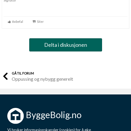
Signatur
Anbefal
Siter
Delta i diskusjonen
GÅ TIL FORUM
Oppussing og nybygg generelt
ByggeBolig.no
Vi bruker informasjonskapsler (cookies) for å øke