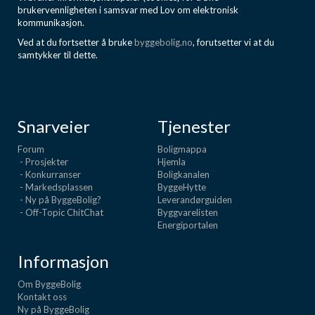
brukervennligheten i samsvar med Lov om elektronisk
kommunikasjon.
Ved at du fortsetter å bruke
byggebolig.no
, forutsetter vi at du
samtykker til dette.
Snarveier
Tjenester
Forum
Boligmappa
- Prosjekter
Hjemla
- Konkurranser
Boligkanalen
- Markedsplassen
ByggeHytte
- Ny på ByggeBolig?
Leverandørguiden
- Off-Topic ChitChat
Byggvarelisten
Energiportalen
Informasjon
Om ByggeBolig
Kontakt oss
Ny på ByggeBolig