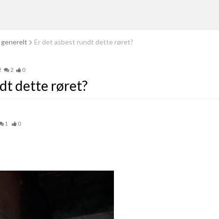
 generelt
Er det asbest rundt dette røret?
2
2
0
dt dette røret?
1
0