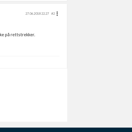
27.06.2018 22.27
#2
ke på rettstrekker.