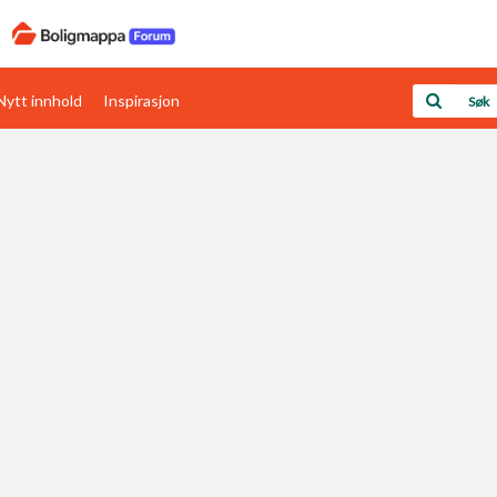
Nytt innhold
Inspirasjon
Boligens papirer
Den enkleste måten å få papirene i orden
rav
Verdi & økonomi
Din største investering
Papirer som mangler
Skaff dokumentasjon som mangler
Kom i gang med Boligmappa
Se din bolig? Klikk her