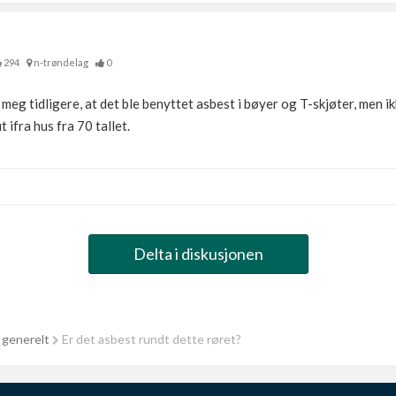
294
n-trøndelag
0
meg tidligere, at det ble benyttet asbest i bøyer og T-skjøter, men ik
t ifra hus fra 70 tallet.
Delta i diskusjonen
 generelt
Er det asbest rundt dette røret?