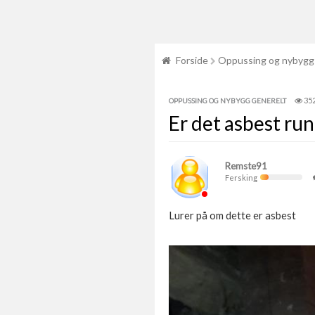
Forside
Oppussing og nybygg
35
OPPUSSING OG NYBYGG GENERELT
Er det asbest run
Remste91
Fersking
Lurer på om dette er asbest