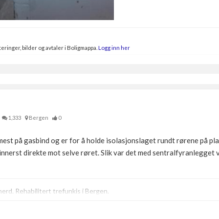
eringer, bilder og avtaler i Boligmappa.
Logg inn her
1,333
Bergen
0
mest på gasbind og er for å holde isolasjonslaget rundt rørene på plas
innerst direkte mot selve røret. Slik var det med sentralfyranlegget 
erd. Rehabilitert trefunkis i Bergen.