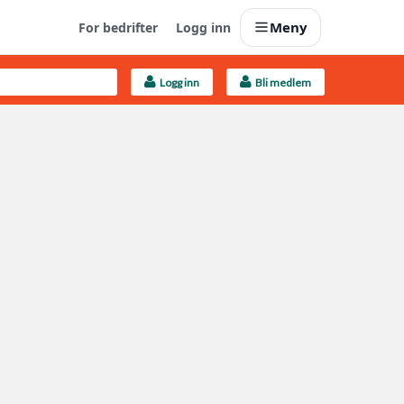
Meny
For bedrifter
Logg inn
Logg inn
Bli medlem
Last opp selv
Ta vare på fargekoder og kvitteringer
Finn håndverkere
Søk blant 9000 bedrifter
Kundeservice
Få svar på det du lurer på
Boligmappa+
Nytt
Få mer ut av Boligmappa