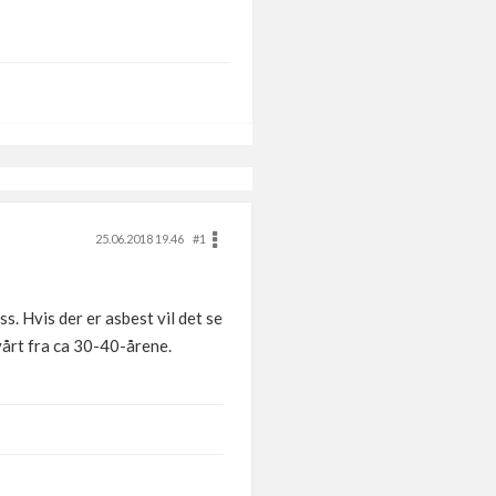
25.06.2018 19.46
#1
s. Hvis der er asbest vil det se
vårt fra ca 30-40-årene.