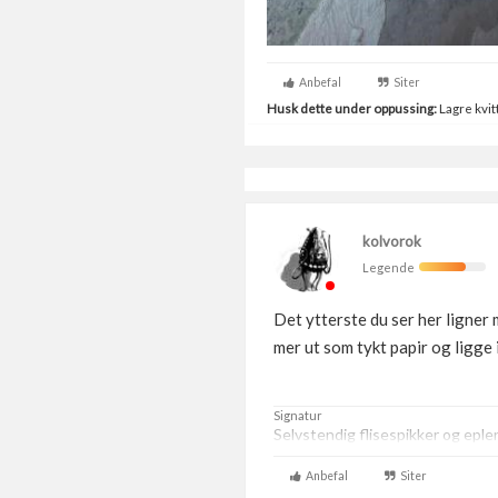
Anbefal
Siter
Husk dette under oppussing:
Lagre kvitt
kolvorok
Legende
Det ytterste du ser her ligner 
mer ut som tykt papir og ligge 
Signatur
Selvstendig flisespikker og eplen
Anbefal
Siter