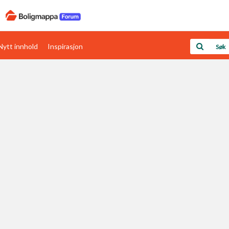
Nytt innhold
Inspirasjon
Boligens papirer
Den enkleste måten å få papirene i orden
rav
Verdi & økonomi
Din største investering
Papirer som mangler
Skaff dokumentasjon som mangler
Kom i gang med Boligmappa
Se din bolig? Klikk her