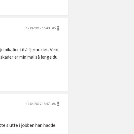
17.04.2019 15.43
#5
emikalier til å fjerne det. Vent
enskader er minimal så lenge du
17.04.2019 15.57
#6
te slutte i jobben han hadde