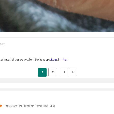
ltet
eringer, bilder og avtaler i Boligmappa.
Logg inn her
1
2
39,625
Lillestrøm kommune
0