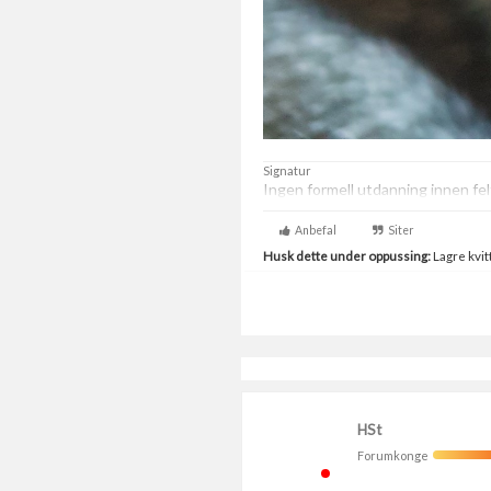
Signatur
Ingen formell utdanning innen fe
Anbefal
Siter
Husk dette under oppussing:
Lagre kvitt
HSt
Forumkonge