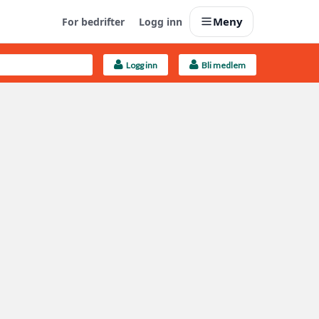
Meny
For bedrifter
Logg inn
Logg inn
Bli medlem
Last opp selv
Ta vare på fargekoder og kvitteringer
Finn håndverkere
Søk blant 9000 bedrifter
Kundeservice
Få svar på det du lurer på
Boligmappa+
Nytt
Få mer ut av Boligmappa