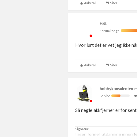
Anbefal
Siter
HSt
Forumkonge
Hvor lurt det er vet jeg ikke n
Anbefal
Siter
hobbykonsulenten
(t
Senior
Så neglelakkfjerner er for sent
Signatur
Ingen formell utdanning innen fe