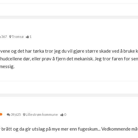
367
Tromsø
1
vene og det har tørka tror jeg du vil gjøre større skade ved å bruke kj
m hudcellene dør, eller prøv å fjern det mekanisk. Jeg tror faren for s
lmessig.
39,625
Lillestrøm kommune
0
r brått og da gir utslag på mye mer enn fugeskum... Vedkommende måt