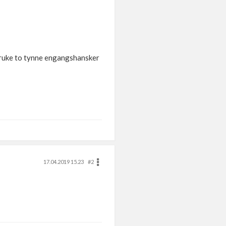
å bruke to tynne engangshansker
17.04.2019 15.23
#2