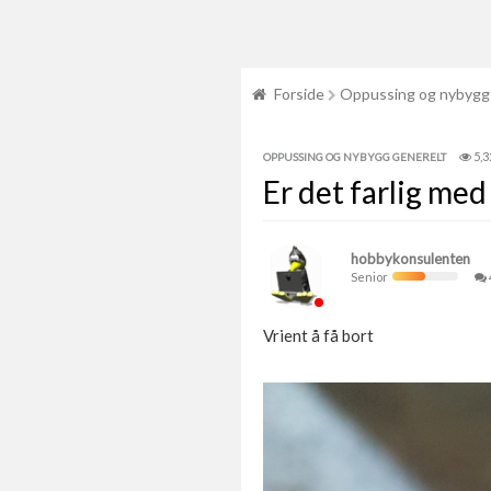
Forside
Oppussing og nybygg
5,3
OPPUSSING OG NYBYGG GENERELT
Er det farlig me
hobbykonsulenten
Senior
Vrient å få bort