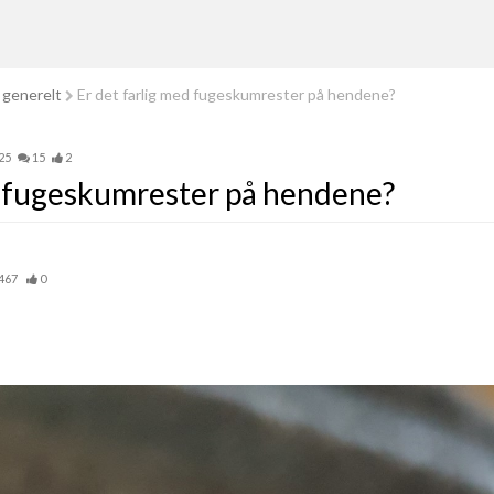
 generelt
Er det farlig med fugeskumrester på hendene?
25
15
2
d fugeskumrester på hendene?
467
0