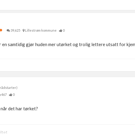
39,625
Lillestrøm kommune
0
år en samtidig gjør huden mer utørket og trolig lettere utsatt for kjem
rådstarter)
467
0
 når det har tørket?
ltet