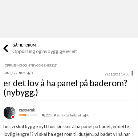
Last opp selv
Ta vare på fargekoder og kvitteringer
Verdi & økonomi
Din største investering
GÅ TIL FORUM
Oppussing og nybygg generelt
Finn håndverkere
Søk blant 9000 bedrifter
OPPUSSING OG NYBYGG GENERELT
3,177
5
0
29.11.2011 14.30
Papirer som mangler
er det lov å ha panel på baderom?
Skaff dokumentasjon som mangler
(nybygg.)
Kundeservice
Få svar på det du lurer på
casperak
225
aurskog høland
0
Kom i gang med Boligmappa
hei, vi skal bygge nytt hus, ønsker å ha panel på badet, er dette
Se din bolig? Klikk her
lovlig lengre?? vi skal ha eget rom til dusjen.. på badet vi nå har