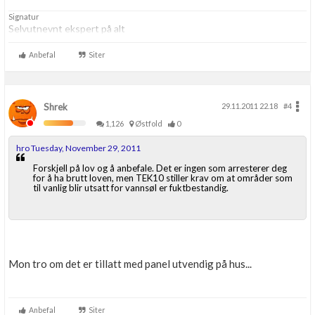
Signatur
Selvutnevnt ekspert på alt
Anbefal
Siter
Shrek
29.11.2011 22.18
#4
1,126
Østfold
0
hro Tuesday, November 29, 2011
Forskjell på lov og å anbefale. Det er ingen som arresterer deg
for å ha brutt loven, men TEK10 stiller krav om at områder som
til vanlig blir utsatt for vannsøl er fuktbestandig.
Mon tro om det er tillatt med panel utvendig på hus...
Anbefal
Siter