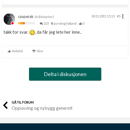
casperak
30.11.2011 15.13
#5
(trådstarter)
225
aurskog høland
0
takk for svar.
, da får jeg lete her inne..
Anbefal
Siter
Delta i diskusjonen
GÅ TIL FORUM
Oppussing og nybygg generelt