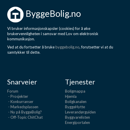
ByggeBolig.no
Vi bruker informasjonskapsler (cookies) for å øke
brukervennligheten i samsvar med Lov om elektronisk
kommunikasjon.
Ved at du fortsetter å bruke
byggebolig.no
, forutsetter vi at du
samtykker til dette.
Snarveier
Tjenester
Forum
Boligmappa
- Prosjekter
Hjemla
- Konkurranser
Boligkanalen
- Markedsplassen
ByggeHytte
- Ny på ByggeBolig?
Leverandørguiden
- Off-Topic ChitChat
Byggvarelisten
Energiportalen