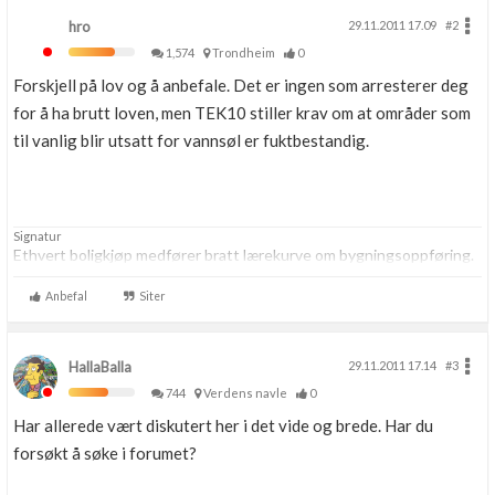
hro
29.11.2011 17.09
#2
1,574
Trondheim
0
Forskjell på lov og å anbefale. Det er ingen som arresterer deg
for å ha brutt loven, men TEK10 stiller krav om at områder som
til vanlig blir utsatt for vannsøl er fuktbestandig.
Signatur
Ethvert boligkjøp medfører bratt lærekurve om bygningsoppføring.
Anbefal
Siter
HallaBalla
29.11.2011 17.14
#3
744
Verdens navle
0
Har allerede vært diskutert her i det vide og brede. Har du
forsøkt å søke i forumet?