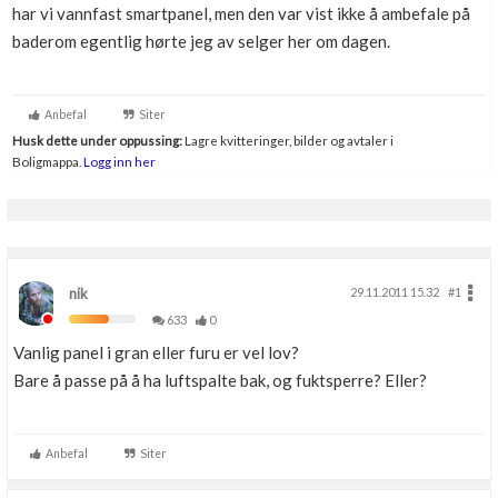
har vi vannfast smartpanel, men den var vist ikke å ambefale på
Boligmappa+
baderom egentlig hørte jeg av selger her om dagen.
Nytt
Få mer ut av Boligmappa
Anbefal
Siter
Husk dette under oppussing:
Lagre kvitteringer, bilder og avtaler i
Boligmappa.
Logg inn her
nik
29.11.2011 15.32
#1
633
0
Vanlig panel i gran eller furu er vel lov?
Bare å passe på å ha luftspalte bak, og fuktsperre? Eller?
Anbefal
Siter