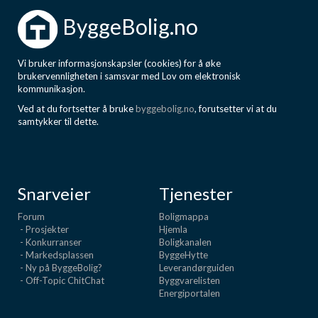
Boligmappa+
ByggeBolig.no
Nytt
Få mer ut av Boligmappa
Vi bruker informasjonskapsler (cookies) for å øke
brukervennligheten i samsvar med Lov om elektronisk
kommunikasjon.
Ved at du fortsetter å bruke
byggebolig.no
, forutsetter vi at du
samtykker til dette.
Snarveier
Tjenester
Forum
Boligmappa
- Prosjekter
Hjemla
- Konkurranser
Boligkanalen
- Markedsplassen
ByggeHytte
- Ny på ByggeBolig?
Leverandørguiden
- Off-Topic ChitChat
Byggvarelisten
Energiportalen