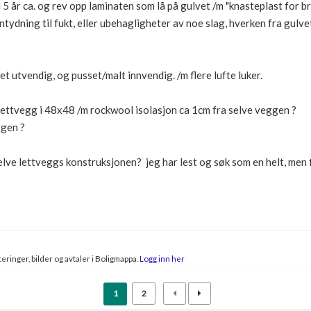
5 år ca. og rev opp laminaten som lå på gulvet /m "knasteplast for br
 antydning til fukt, eller ubehagligheter av noe slag, hverken fra gulv
t utvendig, og pusset/malt innvendig. /m flere lufte luker.
 lettvegg i 48x48 /m rockwool isolasjon ca 1cm fra selve veggen ?
ggen ?
selve lettveggs konstruksjonen? jeg har lest og søk som en helt, men 
eringer, bilder og avtaler i Boligmappa.
Logg inn her
1
2