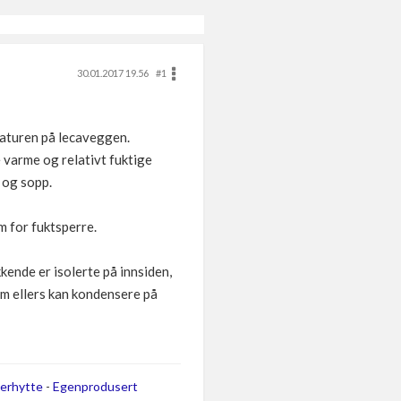
30.01.2017 19.56
#1
raturen på lecaveggen.
varme og relativt fuktige
 og sopp.
m for fuktsperre.
kende er isolerte på innsiden,
om ellers kan kondensere på
erhytte
-
Egenprodusert