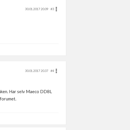
30.01.2017 20.09
#3
30.01.2017 20.37
#4
 dunken. Har selv Maeco DD8L
 forumet.