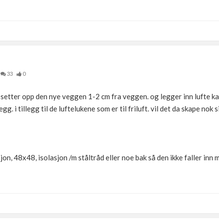
det skikkelig!
33
0
setter opp den nye veggen 1-2 cm fra veggen. og legger inn lufte ka
 i tillegg til de luftelukene som er til friluft. vil det da skape nok 
on, 48x48, isolasjon /m ståltråd eller noe bak så den ikke faller inn 