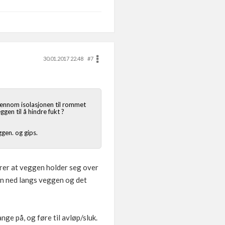
30.01.2017 22.48
#7
gjennom isolasjonen til rommet
ggen til å hindre fukt ?
ggen. og gips.
krer at veggen holder seg over
ten ned langs veggen og det
nge på, og føre til avløp/sluk.