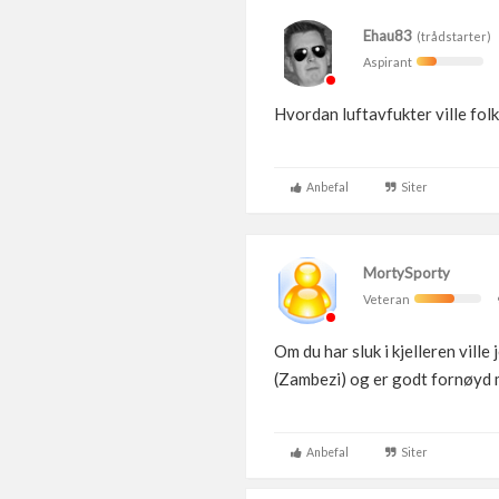
Ehau83
(trådstarter)
Aspirant
Hvordan luftavfukter ville folk
Anbefal
Siter
MortySporty
Veteran
Om du har sluk i kjelleren vil
(Zambezi) og er godt fornøyd m
Anbefal
Siter