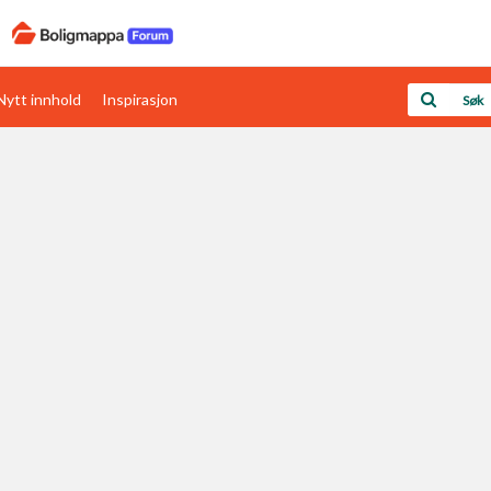
Nytt innhold
Inspirasjon
Boligens papirer
Den enkleste måten å få papirene i orden
rav
Verdi & økonomi
Din største investering
Papirer som mangler
Skaff dokumentasjon som mangler
Kom i gang med Boligmappa
Se din bolig? Klikk her