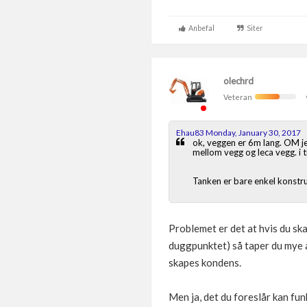
Anbefal
Siter
olechrd
Veteran
Ehau83 Monday, January 30, 2017
ok, veggen er 6m lang. OM je
mellom vegg og leca vegg. i til
Tanken er bare enkel konstruk
Problemet er det at hvis du sk
duggpunktet) så taper du mye a
skapes kondens.
Men ja, det du foreslår kan fun