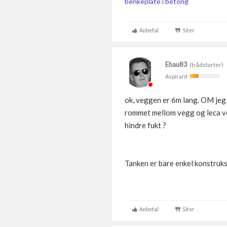
benkeplate i betong
Når du gjør noe du ikke kan, gjør 
Anbefal
Siter
Ehau83
(trådstarter)
Aspirant
ok, veggen er 6m lang. OM jeg 
rommet mellom vegg og leca vegg.
hindre fukt ?
Tanken er bare enkel konstruksj
Anbefal
Siter