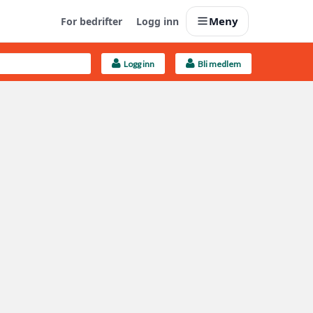
Meny
For bedrifter
Logg inn
Logg inn
Bli medlem
Last opp selv
Ta vare på fargekoder og kvitteringer
Finn håndverkere
Søk blant 9000 bedrifter
Kundeservice
Få svar på det du lurer på
Boligmappa+
Nytt
Få mer ut av Boligmappa