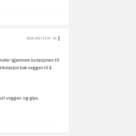
30.01.2017 19.59
#2
naler igjennom isolasjonen til
sirkulasjon bak veggen til å
mot veggen. og gips.