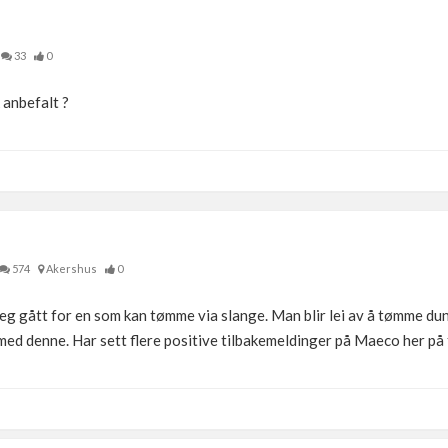
33
0
 anbefalt ?
574
Akershus
0
le jeg gått for en som kan tømme via slange. Man blir lei av å tømme
ed denne. Har sett flere positive tilbakemeldinger på Maeco her på