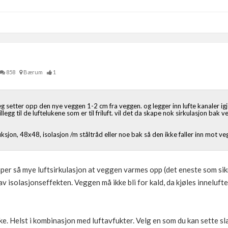
858
Bærum
1
g setter opp den nye veggen 1-2 cm fra veggen. og legger inn lufte kanaler i
legg til de luftelukene som er til friluft. vil det da skape nok sirkulasjon bak ve
sjon, 48x48, isolasjon /m ståltråd eller noe bak så den ikke faller inn mot ve
aper så mye luftsirkulasjon at veggen varmes opp (det eneste som si
v isolasjonseffekten. Veggen må ikke bli for kald, da kjøles inneluf
ke. Helst i kombinasjon med luftavfukter. Velg en som du kan sette sla