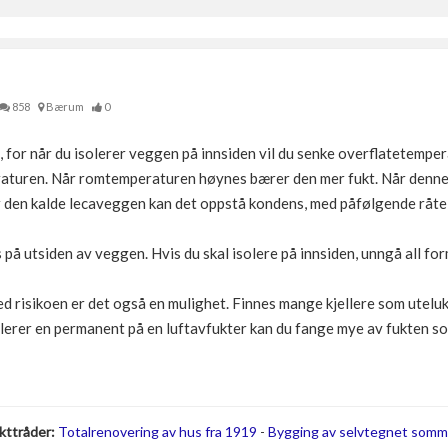
858
Bærum
0
, for når du isolerer veggen på innsiden vil du senke overflatetempe
turen. Når romtemperaturen høynes bærer den mer fukt. Når denne 
er den kalde lecaveggen kan det oppstå kondens, med påfølgende råte
 på utsiden av veggen. Hvis du skal isolere på innsiden, unngå all for
med risikoen er det også en mulighet. Finnes mange kjellere som uteluk
llerer en permanent på en luftavfukter kan du fange mye av fukten s
kttråder:
Totalrenovering av hus fra 1919
-
Bygging av selvtegnet somm