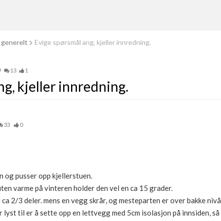
 generelt
Evige spørsmål ang, kjeller innredning.
9
13
1
g, kjeller innredning.
33
0
en og pusser opp kjellerstuen.
, uten varme på vinteren holder den vel en ca 15 grader.
a 2/3 deler. mens en vegg skrår, og mesteparten er over bakke nivå. 
ar lyst til er å sette opp en lettvegg med 5cm isolasjon på innsiden, så