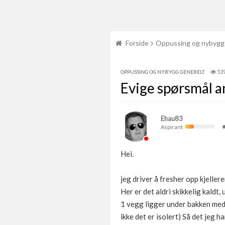
Forside
Oppussing og nybygg
53
OPPUSSING OG NYBYGG GENERELT
Evige spørsmål an
Ehau83
Aspirant
Hei.
jeg driver å fresher opp kjeller
Her er det aldri skikkelig kaldt
1 vegg ligger under bakken med c
ikke det er isolert) Så det jeg h