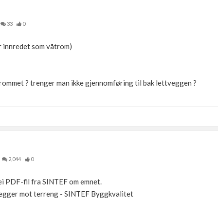
33
0
r innredet som våtrom)
 rommet ? trenger man ikke gjennomføring til bak lettveggen ?
2,044
0
 ei PDF-fil fra SINTEF om emnet.
rvegger mot terreng - SINTEF Byggkvalitet