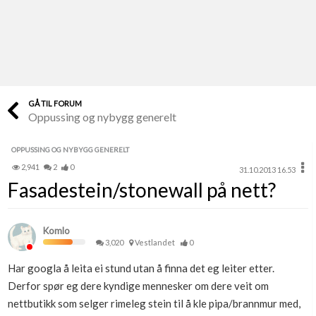
Last opp selv
Ta vare på fargekoder og kvitteringer
Verdi & økonomi
Din største investering
GÅ TIL FORUM
Oppussing og nybygg generelt
Finn håndverkere
Søk blant 9000 bedrifter
OPPUSSING OG NYBYGG GENERELT
2,941
2
0
31.10.2013 16.53
Papirer som mangler
Fasadestein/stonewall på nett?
Skaff dokumentasjon som mangler
Kundeservice
Komlo
Få svar på det du lurer på
3,020
Vestlandet
0
Har googla å leita ei stund utan å finna det eg leiter etter.
Kom i gang med Boligmappa
Derfor spør eg dere kyndige mennesker om dere veit om
Se din bolig? Klikk her
nettbutikk som selger rimeleg stein til å kle pipa/brannmur med,