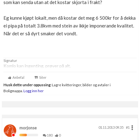
som kan senda utan at det kostar skjorta i frakt?
Boligmappa+
Nytt
Få mer ut av Boligmappa
Eg kunne kjøpt lokalt, men då kostar det meg 6 500kr for å dekka
ei pipa på totalt 3.8kvm med stein av ikkje imponerande kvalitet.
Når det er så dyrt smaker det vondt.
Signatur
Komlo kan ingenting, prøver på alt.
Anbefal
Siter
Husk dette under oppussing:
Lagre kvitteringer, bilder og avtaler i
Boligmappa.
Logg inn her
morjonse
01.11.2013 09.35
#1
180
0