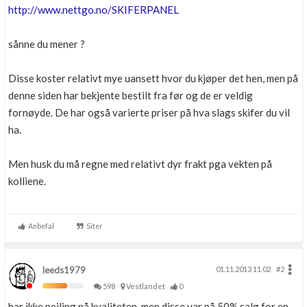
http://www.nettgo.no/SKIFERPANEL
sånne du mener ?
Disse koster relativt mye uansett hvor du kjøper det hen, men på
denne siden har bekjente bestilt fra før og de er veldig
fornøyde. De har også varierte priser på hva slags skifer du vil
ha.
Men husk du må regne med relativt dyr frakt pga vekten på
kolliene.
Anbefal
Siter
leeds1979
01.11.2013 11.02
#2
598
Vestlandet
0
har ikke peiling på kvaliteten, men disse var på 50% salg for en