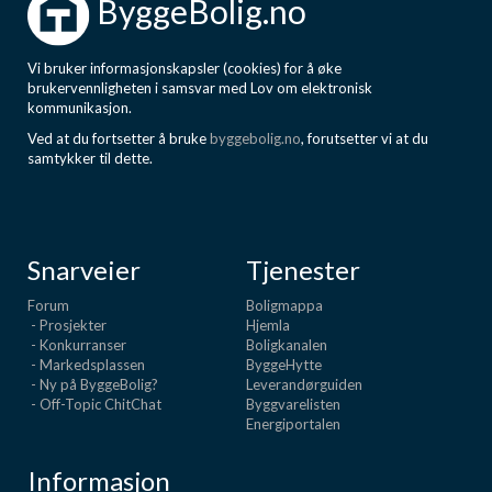
ByggeBolig.no
Vi bruker informasjonskapsler (cookies) for å øke
brukervennligheten i samsvar med Lov om elektronisk
kommunikasjon.
Ved at du fortsetter å bruke
byggebolig.no
, forutsetter vi at du
samtykker til dette.
Snarveier
Tjenester
Forum
Boligmappa
- Prosjekter
Hjemla
- Konkurranser
Boligkanalen
- Markedsplassen
ByggeHytte
- Ny på ByggeBolig?
Leverandørguiden
- Off-Topic ChitChat
Byggvarelisten
Energiportalen
Informasjon