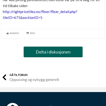
tid tilbake siden
http://rightpricetiles.no/fliser/fliser_detail.php?
tileID=675&sectionID=5
Anbefal
Siter
Delta i diskusjonen
GÅ TIL FORUM
Oppussing og nybygg generelt